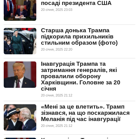
посаді президента США
20 сiчня, 2025 23:03
Старша донька Трампа
підкорила прихильників
стильним образом (фото)
20 сiчня, 2025 22:20
Інавгурація Трампа та
затримання генералів, які
провалили оборону
Харківщини. Головне за 20
січня
20 сiчня, 2025 21:12
«Мені за це влетить». Трамп
зізнався, на що поскаржилася
Меланія під час інавгурації
20 сiчня, 2025 21:12