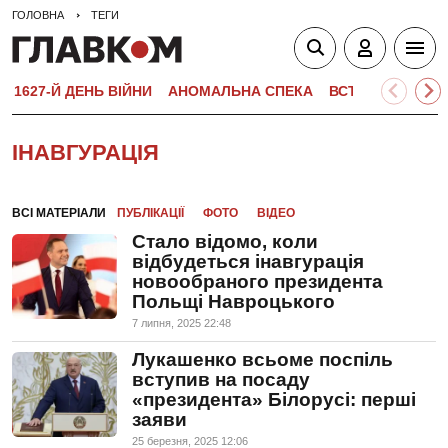
ГОЛОВНА
ТЕГИ
1627-Й ДЕНЬ ВІЙНИ
АНОМАЛЬНА СПЕКА
ВСТУПНА КАМПА
ІНАВГУРАЦІЯ
ВСІ МАТЕРІАЛИ
ПУБЛІКАЦІЇ
ФОТО
ВІДЕО
Стало відомо, коли
відбудеться інавгурація
новообраного президента
Польщі Навроцького
7 липня, 2025 22:48
Лукашенко всьоме поспіль
вступив на посаду
«президента» Білорусі: перші
заяви
25 березня, 2025 12:06