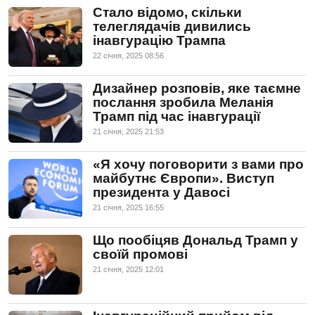
Стало відомо, скільки
телеглядачів дивились
інавгурацію Трампа
22 сiчня, 2025 08:56
Дизайнер розповів, яке таємне
послання зробила Меланія
Трамп під час інавгурації
21 сiчня, 2025 21:53
«Я хочу поговорити з вами про
майбутнє Європи». Виступ
президента у Давосі
21 сiчня, 2025 16:55
Що пообіцяв Дональд Трамп у
своїй промові
21 сiчня, 2025 12:01