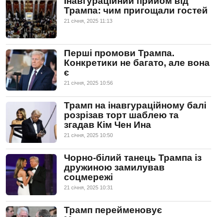
Інавгураційний прийом від
Трампа: чим пригощали гостей
21 сiчня, 2025 11:13
Перші промови Трампа.
Конкретики не багато, але вона
є
21 сiчня, 2025 10:56
Трамп на інавгураційному балі
розрізав торт шаблею та
згадав Кім Чен Ина
21 сiчня, 2025 10:50
Чорно-білий танець Трампа із
дружиною замилував
соцмережі
21 сiчня, 2025 10:31
Трамп перейменовує