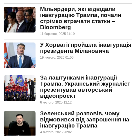
Мільярдери, які відвідали
інавгурацію Трампа, почали
стрімко втрачати статки –
Bloomberg
11 березня, 2025 11:10
У Хорватії пройшла інавгурація
президента Мілановича
19 лютого, 2025 01:05
За лаштунками інавгурації
Трампа. Український журналіст
презентував авторський
відеопроєкт
6 лютого, 2025 12:12
Зеленський розповів, чому
відмовився від запрошення на
інавгурацію Трампа
4 лютого, 2025 20:02