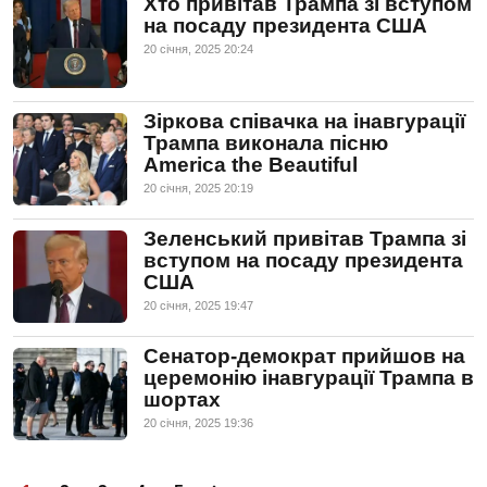
Хто привітав Трампа зі вступом
на посаду президента США
20 сiчня, 2025 20:24
Зіркова співачка на інавгурації
Трампа виконала пісню
America the Beautiful
20 сiчня, 2025 20:19
Зеленський привітав Трампа зі
вступом на посаду президента
США
20 сiчня, 2025 19:47
Сенатор-демократ прийшов на
церемонію інавгурації Трампа в
шортах
20 сiчня, 2025 19:36