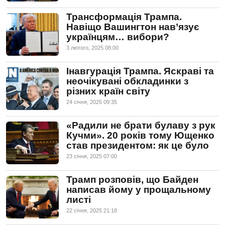
Трансформація Трампа.
Навіщо Вашингтон нав’язує
українцям… вибори?
3 лютого, 2025 08:00
Інавгурація Трампа. Яскраві та
неочікувані обкладинки з
різних країн світу
24 сiчня, 2025 09:35
«Радили не брати булаву з рук
Кучми». 20 років тому Ющенко
став президентом: як це було
23 сiчня, 2025 07:00
Трамп розповів, що Байден
написав йому у прощальному
листі
22 сiчня, 2025 21:18