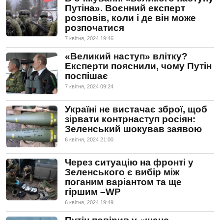
Путіна». Воєнний експерт
розповів, коли і де він може
розпочатися
7 квiтня, 2024 19:46
«Великий наступ» влітку?
Експерти пояснили, чому Путін
поспішає
7 квiтня, 2024 09:24
Україні не вистачає зброї, щоб
зірвати контрнаступ росіян:
Зеленський шокував заявою
6 квiтня, 2024 21:00
Через ситуацію на фронті у
Зеленського є вибір між
поганим варіантом та ще
гіршим –WP
6 квiтня, 2024 19:49