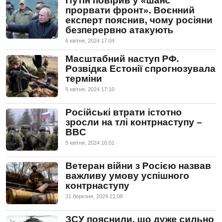
Путін повірив у «шанс
прорвати фронт». Воєнний
експерт пояснив, чому росіяни
безперервно атакують
6 квiтня, 2024 17:04
Масштабний наступ РФ.
Розвідка Естонії спрогнозувала
терміни
5 квiтня, 2024 17:10
Російські втрати істотно
зросли на тлі контрнаступу –
BBC
5 квiтня, 2024 16:01
Ветеран війни з Росією назвав
важливу умову успішного
контрнаступу
31 березня, 2024 21:08
ЗСУ пояснили, що дуже сильно