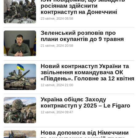
росіянам здійснити
контрнаступ на Донеччині
23 квiтня, 2024 08:58
Зеленський розповів про
плани окупантів до 9 травня
21 квiтня, 2024 20:58
Новий контрнаступ України та
звільнення командувача ОК
«Південь». Головне за 12 квітня
12 квiтня, 2024 21:00
Україна обіцяє Заходу
контрнаступ у 2025 – Le Figaro
12 квiтня, 2024 09:47
Нова допомога від Німеччини