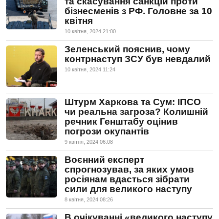
та скасування санкцій проти
бізнесменів з РФ. Головне за 10
квітня
10 квiтня, 2024 21:00
Зеленський пояснив, чому
контрнаступ ЗСУ був невдалий
10 квiтня, 2024 11:24
Штурм Харкова та Сум: ІПСО
чи реальна загроза? Колишній
речник Генштабу оцінив
погрози окупантів
9 квiтня, 2024 06:08
Воєнний експерт
спрогнозував, за яких умов
росіянам вдасться зібрати
сили для великого наступу
8 квiтня, 2024 08:26
В очікуванні «великого наступу