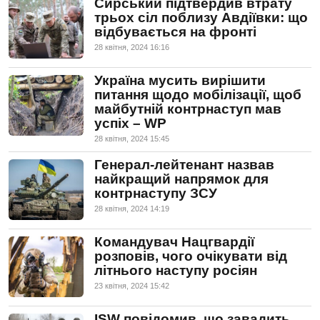
Сирський підтвердив втрату
трьох сіл поблизу Авдіївки: що
відбувається на фронті
28 квiтня, 2024 16:16
Україна мусить вирішити
питання щодо мобілізації, щоб
майбутній контрнаступ мав
успіх – WP
28 квiтня, 2024 15:45
Генерал-лейтенант назвав
найкращий напрямок для
контрнаступу ЗСУ
28 квiтня, 2024 14:19
Командувач Нацгвардії
розповів, чого очікувати від
літнього наступу росіян
23 квiтня, 2024 15:42
ISW повідомив, що завадить