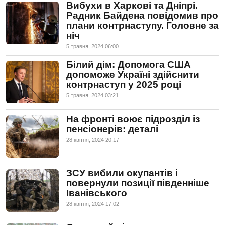
Вибухи в Харкові та Дніпрі.
Радник Байдена повідомив про
плани контрнаступу. Головне за
ніч
5 травня, 2024 06:00
Білий дім: Допомога США
допоможе Україні здійснити
контрнаступ у 2025 році
5 травня, 2024 03:21
На фронті воює підрозділ із
пенсіонерів: деталі
28 квiтня, 2024 20:17
ЗСУ вибили окупантів і
повернули позиції південніше
Іванівського
28 квiтня, 2024 17:02