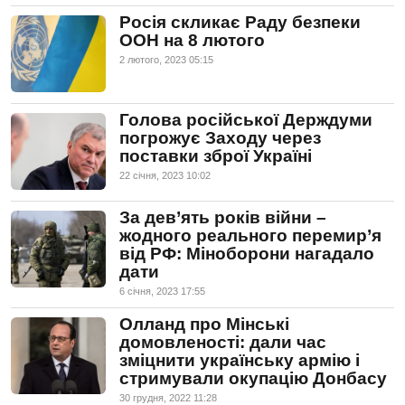
Росія скликає Раду безпеки
ООН на 8 лютого
2 лютого, 2023 05:15
Голова російської Держдуми
погрожує Заходу через
поставки зброї Україні
22 сiчня, 2023 10:02
За дев’ять років війни –
жодного реального перемир’я
від РФ: Міноборони нагадало
дати
6 сiчня, 2023 17:55
Олланд про Мінські
домовленості: дали час
зміцнити українську армію і
стримували окупацію Донбасу
30 грудня, 2022 11:28