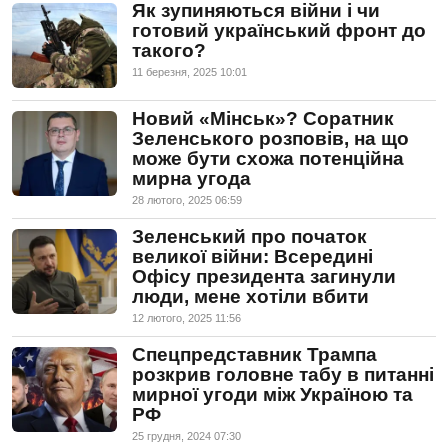
Як зупиняються війни і чи
готовий український фронт до
такого?
11 березня, 2025 10:01
Новий «Мінськ»? Соратник
Зеленського розповів, на що
може бути схожа потенційна
мирна угода
28 лютого, 2025 06:59
Зеленський про початок
великої війни: Всередині
Офісу президента загинули
люди, мене хотіли вбити
12 лютого, 2025 11:56
Спецпредставник Трампа
розкрив головне табу в питанні
мирної угоди між Україною та
РФ
25 грудня, 2024 07:30