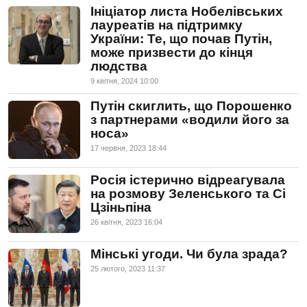
Ініціатор листа Нобелівських
лауреатів на підтримку
України: Те, що почав Путін,
може призвести до кінця
людства
9 квiтня, 2024 10:00
Путін скиглить, що Порошенко
з партнерами «водили його за
носа»
17 червня, 2023 18:44
Росія істерично відреагувала
на розмову Зеленського та Сі
Цзіньпіна
26 квiтня, 2023 16:04
Мінські угоди. Чи була зрада?
25 лютого, 2023 11:37