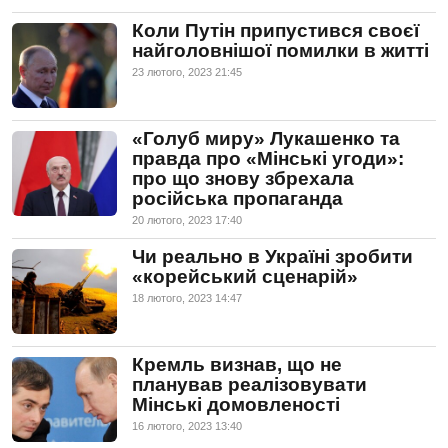
Коли Путін припустився своєї
найголовнішої помилки в житті
23 лютого, 2023 21:45
«Голуб миру» Лукашенко та
правда про «Мінські угоди»:
про що знову збрехала
російська пропаганда
20 лютого, 2023 17:40
Чи реально в Україні зробити
«корейський сценарій»
18 лютого, 2023 14:47
Кремль визнав, що не
планував реалізовувати
Мінські домовленості
16 лютого, 2023 13:40