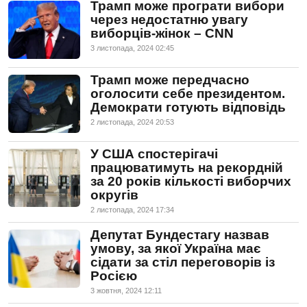
Трамп може програти вибори
через недостатню увагу
виборців-жінок – CNN
3 листопада, 2024 02:45
Трамп може передчасно
оголосити себе президентом.
Демократи готують відповідь
2 листопада, 2024 20:53
У США спостерігачі
працюватимуть на рекордній
за 20 років кількості виборчих
округів
2 листопада, 2024 17:34
Депутат Бундестагу назвав
умову, за якої Україна має
сідати за стіл переговорів із
Росією
3 жовтня, 2024 12:11