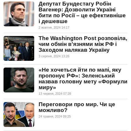
Депутат Бундестагу Робін
Вагенер: Дозволити Україні
бити по Росії – це ефективніше
і дешевше
2 жовтня, 2024 14:17
The Washington Post розповіла,
чим обмін в'язнями між РФ і
Заходом налякав Україну
3 серпня, 2024 13:26
«Не хочеться йти по мапі, яку
пропонує РФ»: Зеленський
назвав головну мету «Формули
миру»
13 червня, 2024 07:28
Переговори про мир. Чи це
можливо?
24 травня, 2024 09:25