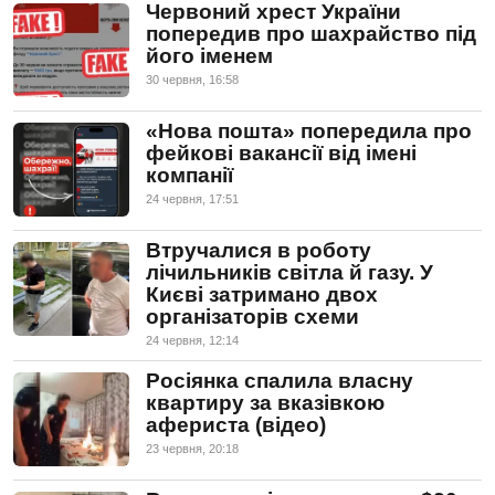
Червоний хрест України
попередив про шахрайство під
його іменем
30 червня, 16:58
«Нова пошта» попередила про
фейкові вакансії від імені
компанії
24 червня, 17:51
Втручалися в роботу
лічильників світла й газу. У
Києві затримано двох
організаторів схеми
24 червня, 12:14
Росіянка спалила власну
квартиру за вказівкою
афериста (відео)
23 червня, 20:18