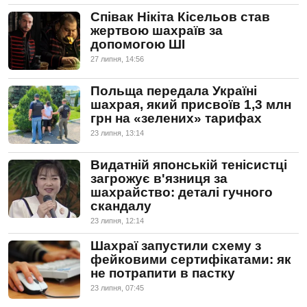
Співак Нікіта Кісельов став
жертвою шахраїв за
допомогою ШІ
27 липня, 14:56
Польща передала Україні
шахрая, який присвоїв 1,3 млн
грн на «зелених» тарифах
23 липня, 13:14
Видатній японській тенісистці
загрожує в'язниця за
шахрайство: деталі гучного
скандалу
23 липня, 12:14
Шахраї запустили схему з
фейковими сертифікатами: як
не потрапити в пастку
23 липня, 07:45