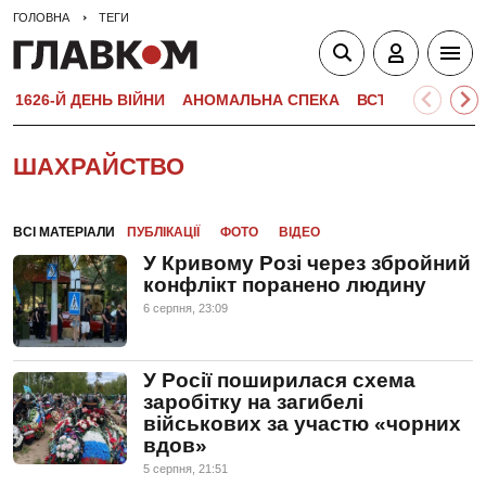
ГОЛОВНА
ТЕГИ
1626-Й ДЕНЬ ВІЙНИ
АНОМАЛЬНА СПЕКА
ВСТУПНА КАМПА
ШАХРАЙСТВО
ВСІ МАТЕРІАЛИ
ПУБЛІКАЦІЇ
ФОТО
ВІДЕО
У Кривому Розі через збройний
конфлікт поранено людину
6 серпня, 23:09
У Росії поширилася схема
заробітку на загибелі
військових за участю «чорних
вдов»
5 серпня, 21:51