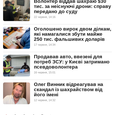
Волонтер віддав шахраю $30
тис. за неіснуючі дрони: справу
передано до суду
22 червня, 14:16
Оголошено вирок двом ділкам,
які намагалися збути майже
250 тис. фальшивих доларів
17 червня, 14:34
Продавав авто, ввезені для
потреб ЗСУ: у Києві затримано
псевдоволонтера
16 червня, 15:01
Олег Винник відреагував на
скандал із шахрайством від
його імені
12 червня, 14:32