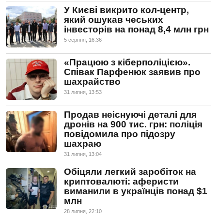
У Києві викрито кол-центр,
який ошукав чеських
інвесторів на понад 8,4 млн грн
5 серпня, 16:36
«Працюю з кіберполіцією».
Співак Парфенюк заявив про
шахрайство
31 липня, 13:53
Продав неіснуючі деталі для
дронів на 900 тис. грн: поліція
повідомила про підозру
шахраю
31 липня, 13:04
Обіцяли легкий заробіток на
криптовалюті: аферисти
виманили в українців понад $1
млн
28 липня, 22:10