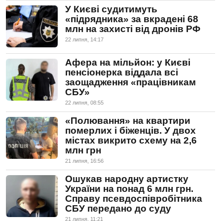
У Києві судитимуть
«підрядника» за вкрадені 68
млн на захисті від дронів РФ
22 липня, 14:17
Афера на мільйон: у Києві
пенсіонерка віддала всі
заощадження «працівникам
СБУ»
22 липня, 08:55
«Полювання» на квартири
померлих і біженців. У двох
містах викрито схему на 2,6
млн грн
21 липня, 16:56
Ошукав народну артистку
України на понад 6 млн грн.
Справу псевдоспівробітника
СБУ передано до суду
21 липня, 11:21