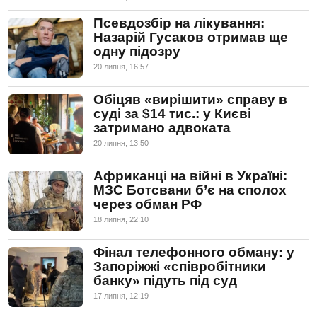
Псевдозбір на лікування:
Назарій Гусаков отримав ще
одну підозру
20 липня, 16:57
Обіцяв «вирішити» справу в
суді за $14 тис.: у Києві
затримано адвоката
20 липня, 13:50
Африканці на війні в Україні:
МЗС Ботсвани б’є на сполох
через обман РФ
18 липня, 22:10
Фінал телефонного обману: у
Запоріжжі «співробітники
банку» підуть під суд
17 липня, 12:19