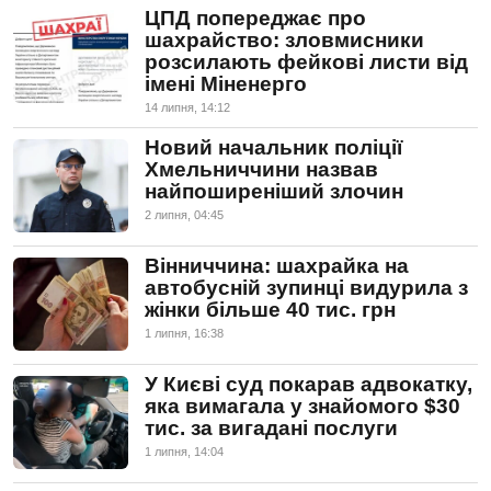
ЦПД попереджає про
шахрайство: зловмисники
розсилають фейкові листи від
імені Міненерго
14 липня, 14:12
Новий начальник поліції
Хмельниччини назвав
найпоширеніший злочин
2 липня, 04:45
Вінниччина: шахрайка на
автобусній зупинці видурила з
жінки більше 40 тис. грн
1 липня, 16:38
У Києві суд покарав адвокатку,
яка вимагала у знайомого $30
тис. за вигадані послуги
1 липня, 14:04