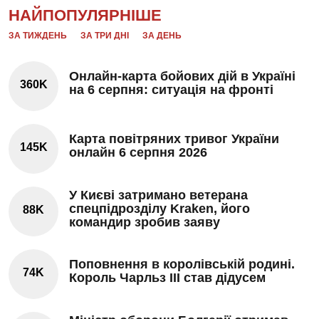
НАЙПОПУЛЯРНІШЕ
ЗА ТИЖДЕНЬ
ЗА ТРИ ДНІ
ЗА ДЕНЬ
Онлайн-карта бойових дій в Україні
360K
на 6 серпня: ситуація на фронті
Карта повітряних тривог України
145K
онлайн 6 серпня 2026
У Києві затримано ветерана
спецпідрозділу Kraken, його
88K
командир зробив заяву
Поповнення в королівській родині.
74K
Король Чарльз III став дідусем