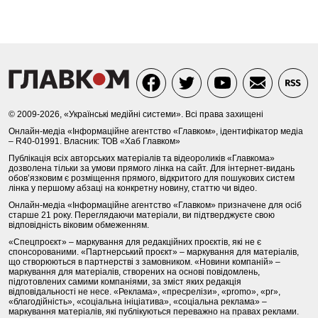
© 2009-2026, «Українські медійні системи». Всі права захищені
Онлайн-медіа «Інформаційне агентство «Главком», ідентифікатор медіа
– R40-01991. Власник: ТОВ «Хаб Главком»
Публікація всіх авторських матеріалів та відеороликів «Главкома»
дозволена тільки за умови прямого лінка на сайт. Для інтернет-видань
обов’язковим є розміщення прямого, відкритого для пошукових систем
лінка у першому абзаці на конкретну новину, статтю чи відео.
Онлайн-медіа «Інформаційне агентство «Главком» призначене для осіб
старше 21 року. Переглядаючи матеріали, ви підтверджуєте свою
відповідність віковим обмеженням.
«Спецпроєкт» – маркування для редакційних проєктів, які не є
спонсорованими. «Партнерський проєкт» – маркування для матеріалів,
що створюються в партнерстві з замовником. «Новини компаній» –
маркування для матеріалів, створених на основі повідомлень,
підготовлених самими компаніями, за зміст яких редакція
відповідальності не несе. «Реклама», «пресрелізи», «promo», «pr»,
«благодійність», «соціальна ініціатива», «соціальна реклама» –
маркування матеріалів, які публікуються переважно на правах реклами.