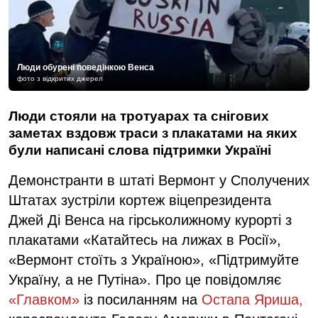
Люди обурені поведінкою Венса
фото з відкритих джерел
Люди стояли на тротуарах та снігових
заметах вздовж траси з плакатами на яких
були написані слова підтримки Україні
Демонстранти в штаті Вермонт у Сполучених
Штатах зустріли кортеж віцепрезидента
Джей Ді Венса на гірськолижному курорті з
плакатами «Катайтесь на лижах в Росії»,
«Вермонт стоїть з Україною», «Підтримуйте
Україну, а не Путіна». Про це повідомляє
«Главком»
із посиланням на
Остапа Яриша,