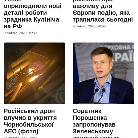
оприлюднили нові
важливу для
деталі роботи
Європи подію, яка
зрадника Кулініча
трапилася сьогодні
на РФ
9 лютого, 2025, 20:46
9 лютого, 2025, 15:39
Російський дрон
Соратник
влучив в укриття
Порошенка
Чорнобильської
запропонував
АЕС (фото)
Зеленському
«єдиний вихід»
14 лютого, 2025, 09:27