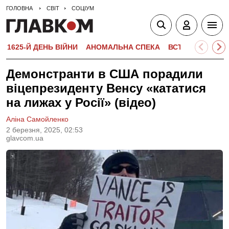
ГОЛОВНА
СВІТ
СОЦІУМ
1625-Й ДЕНЬ ВІЙНИ
АНОМАЛЬНА СПЕКА
ВСТУПНА КАМПА
Демонстранти в США порадили
віцепрезиденту Венсу «кататися
на лижах у Росії» (відео)
Аліна Самойленко
2 березня, 2025, 02:53
glavcom.ua