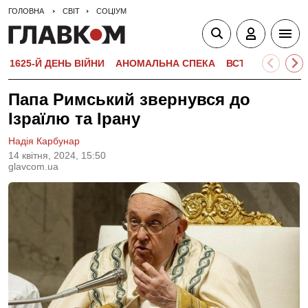
ГОЛОВНА
СВІТ
СОЦІУМ
1625-Й ДЕНЬ ВІЙНИ
АНОМАЛЬНА СПЕКА
ВСТУПНА КАМПА
Папа Римський звернувся до
Ізраїлю та Ірану
Надія Карбунар
14 квiтня, 2024, 15:50
glavcom.ua