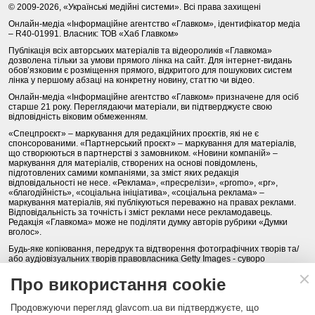
© 2009-2026, «Українські медійні системи». Всі права захищені
Онлайн-медіа «Інформаційне агентство «Главком», ідентифікатор медіа
– R40-01991. Власник: ТОВ «Хаб Главком»
Публікація всіх авторських матеріалів та відеороликів «Главкома»
дозволена тільки за умови прямого лінка на сайт. Для інтернет-видань
обов’язковим є розміщення прямого, відкритого для пошукових систем
лінка у першому абзаці на конкретну новину, статтю чи відео.
Онлайн-медіа «Інформаційне агентство «Главком» призначене для осіб
старше 21 року. Переглядаючи матеріали, ви підтверджуєте свою
відповідність віковим обмеженням.
«Спецпроєкт» – маркування для редакційних проєктів, які не є
спонсорованими. «Партнерський проєкт» – маркування для матеріалів,
що створюються в партнерстві з замовником. «Новини компаній» –
маркування для матеріалів, створених на основі повідомлень,
підготовлених самими компаніями, за зміст яких редакція
відповідальності не несе. «Реклама», «пресрелізи», «promo», «pr»,
«благодійність», «соціальна ініціатива», «соціальна реклама» –
маркування матеріалів, які публікуються переважно на правах реклами.
Відповідальність за точність і зміст реклами несе рекламодавець.
Редакція «Главкома» може не поділяти думку авторів рубрики «Думки
вголос».
Будь-яке копіювання, передрук та відтворення фотографічних творів та/
або аудіовізуальних творів правовласника Getty Images - суворо
забороняється.
Про використання cookie
Політика конфіденційності (Privacy Policy). Правила сайту
Продовжуючи перегляд glavcom.ua ви підтверджуєте, що
КОНТАКТИ
НАША КОМАНДА
АРХІВ