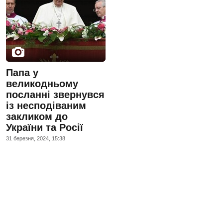
Папа у
великодньому
посланні звернувся
із несподіваним
закликом до
України та Росії
31 березня, 2024, 15:38