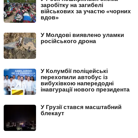
заробітку на загибелі
військових за участю «чорних
вдов»
У Молдові виявлено уламки
російського дрона
У Колумбії поліцейські
перехопили автобус із
вибухівкою напередодні
інавгурації нового президента
У Грузії стався масштабний
блекаут