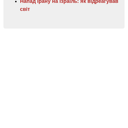
Напад Ірану на Ізраїль: як відреагував
світ