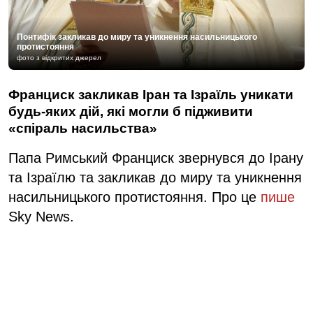
Понтифік закликав до миру та уникнення насильницького
протистояння
фото з відкритих джерел
Франциск закликав Іран та Ізраїль уникати
будь-яких дій, які могли б підживити
«спіраль насильства»
Папа Римський Франциск звернувся до Ірану
та Ізраїлю та закликав до миру та уникнення
насильницького протистояння. Про це
пише
Sky News.