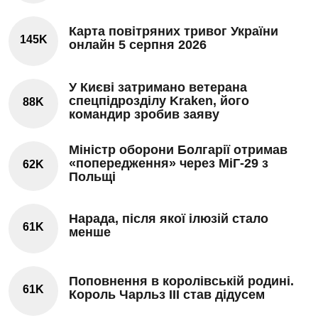
Карта повітряних тривог України
145K
онлайн 5 серпня 2026
У Києві затримано ветерана
спецпідрозділу Kraken, його
88K
командир зробив заяву
Міністр оборони Болгарії отримав
«попередження» через МіГ-29 з
62K
Польщі
Нарада, після якої ілюзій стало
61K
менше
Поповнення в королівській родині.
61K
Король Чарльз III став дідусем