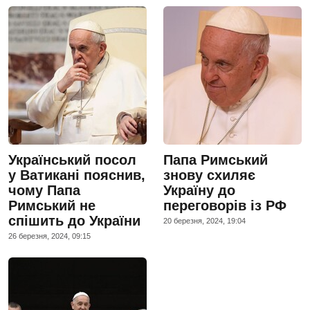
Український посол
Папа Римський
у Ватикані пояснив,
знову схиляє
чому Папа
Україну до
Римський не
переговорів із РФ
спішить до України
20 березня, 2024, 19:04
26 березня, 2024, 09:15