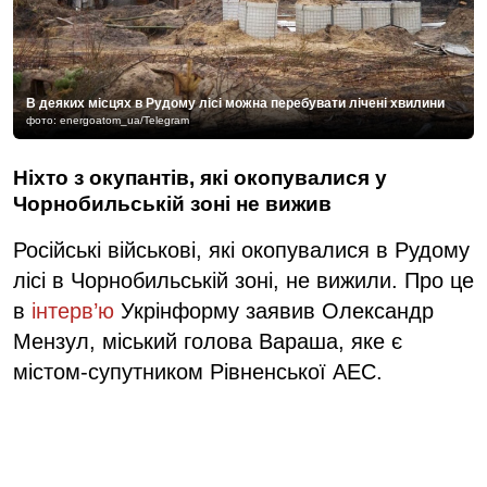
В деяких місцях в Рудому лісі можна перебувати лічені хвилини
фото: energoatom_ua/Telegram
Ніхто з окупантів, які окопувалися у
Чорнобильській зоні не вижив
Російські військові, які окопувалися в Рудому
лісі в Чорнобильській зоні, не вижили. Про це
в
інтерв’ю
Укрінформу заявив Олександр
Мензул, міський голова Вараша, яке є
містом-супутником Рівненської АЕС.