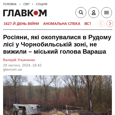
ГОЛОВНА
СВІТ
СОЦІУМ
1627-Й ДЕНЬ ВІЙНИ
АНОМАЛЬНА СПЕКА
ВСТУПНА КАМПА
Росіяни, які окопувалися в Рудому
лісі у Чорнобильській зоні, не
вижили – міський голова Вараша
Валерій Ульяненко
29 лютого, 2024, 18:42
glavcom.ua