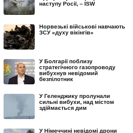
наступу Росії, – ISW
Норвезькі військові навчають
ЗСУ «духу вікінгів»
У Болгарії поблизу
стратегічного газопроводу
вибухнув невідомий
безпілотник
У Геленджику пролунали
сильні вибухи, над містом
здіймається дим
У Німеччині невідомі дрони