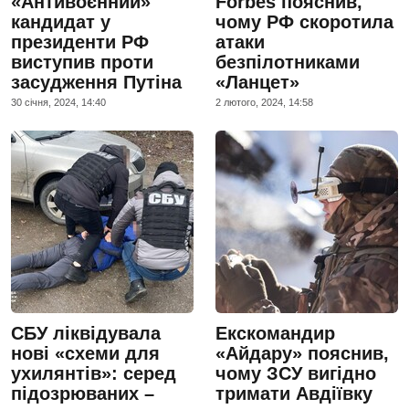
«Антивоєнний»
Forbes пояснив,
кандидат у
чому РФ скоротила
президенти РФ
атаки
виступив проти
безпілотниками
засудження Путіна
«Ланцет»
30 сiчня, 2024, 14:40
2 лютого, 2024, 14:58
СБУ ліквідувала
Екскомандир
нові «схеми для
«Айдару» пояснив,
ухилянтів»: серед
чому ЗСУ вигідно
підозрюваних –
тримати Авдіївку