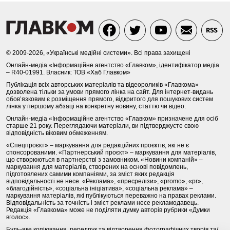
© 2009-2026, «Українські медійні системи». Всі права захищені
Онлайн-медіа «Інформаційне агентство «Главком», ідентифікатор медіа
– R40-01991. Власник: ТОВ «Хаб Главком»
Публікація всіх авторських матеріалів та відеороликів «Главкома»
дозволена тільки за умови прямого лінка на сайт. Для інтернет-видань
обов’язковим є розміщення прямого, відкритого для пошукових систем
лінка у першому абзаці на конкретну новину, статтю чи відео.
Онлайн-медіа «Інформаційне агентство «Главком» призначене для осіб
старше 21 року. Переглядаючи матеріали, ви підтверджуєте свою
відповідність віковим обмеженням.
«Спецпроєкт» – маркування для редакційних проєктів, які не є
спонсорованими. «Партнерський проєкт» – маркування для матеріалів,
що створюються в партнерстві з замовником. «Новини компаній» –
маркування для матеріалів, створених на основі повідомлень,
підготовлених самими компаніями, за зміст яких редакція
відповідальності не несе. «Реклама», «пресрелізи», «promo», «pr»,
«благодійність», «соціальна ініціатива», «соціальна реклама» –
маркування матеріалів, які публікуються переважно на правах реклами.
Відповідальність за точність і зміст реклами несе рекламодавець.
Редакція «Главкома» може не поділяти думку авторів рубрики «Думки
вголос».
Будь-яке копіювання, передрук та відтворення фотографічних творів та/