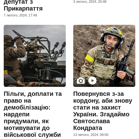
депутат з
3 лютого, 2024, 20:48
Прикарпаття
7 лютого, 2024, 17:49
Пільги, доплати та
Повернувся з-за
право на
кордону, аби знову
демобілізацію:
стати на захист
нардепи
України. Згадаймо
придумали, як
Святослава
мотивувати до
Кондрата
військової служби
13 лютого, 2024, 09:00