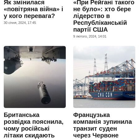
Як змінилася
«При Рейгані такого
«повітряна війна» і
не було»: хто бере
у кого перевага?
лідерство в
Республіканській
30 сiчня, 2024, 17:45
партії США
9 лютого, 2024, 14:01
Британська
Французька
розвідка пояснила,
компанія зупинила
чому російські
транзит суден
літаки скидають
через Червоне