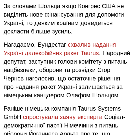
За словами Шольца якщо Конгрес США не
виділить нове фінансування для допомоги
Україні, то деяким країнам доведеться
докласти більше зусиль.
Нагадаємо, Бундестаг
схвалив надання
Україні далекобійних ракет Taurus
. Народний
депутат, заступник голови комітету з питань
нацбезпеки, оборони та розвідки Єгор
Чернєв наголосив, що остаточне рішення
про надання ракет Україні залишається за
німецьким канцлером Олафом Шольцом.
Раніше німецька компанія Taurus Systems
GmbH
спростувала заяву експерта
Соціал-
демократичної партії Німеччини з питань
оборони Йоганнеса Арльта про те, що