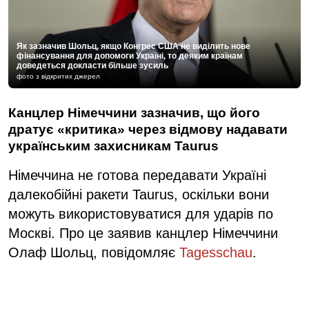
Як зазначив Шольц, якщо Конгрес США не виділить нове
фінансування для допомоги Україні, то деяким країнам
доведеться докласти більше зусиль
фото з відкритих джерел
Канцлер Німеччини зазначив, що його
дратує «критика» через відмову надавати
українським захисникам Taurus
Німеччина не готова передавати Україні
далекобійні ракети Taurus, оскільки вони
можуть використовуватися для ударів по
Москві. Про це заявив канцлер Німеччини
Олаф Шольц, повідомляє
Tagesschau
.