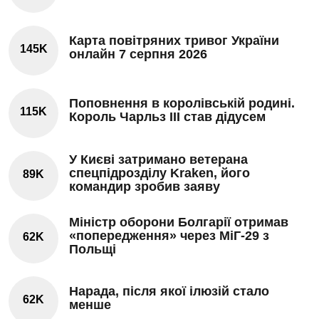
Карта повітряних тривог України
145K
онлайн 7 серпня 2026
Поповнення в королівській родині.
115K
Король Чарльз III став дідусем
У Києві затримано ветерана
спецпідрозділу Kraken, його
89K
командир зробив заяву
Міністр оборони Болгарії отримав
«попередження» через МіГ-29 з
62K
Польщі
Нарада, після якої ілюзій стало
62K
менше