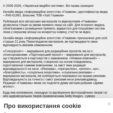
© 2009-2026, «Українські медійні системи». Всі права захищені
Онлайн-медіа «Інформаційне агентство «Главком», ідентифікатор медіа
– R40-01991. Власник: ТОВ «Хаб Главком»
Публікація всіх авторських матеріалів та відеороликів «Главкома»
дозволена тільки за умови прямого лінка на сайт. Для інтернет-видань
обов’язковим є розміщення прямого, відкритого для пошукових систем
лінка у першому абзаці на конкретну новину, статтю чи відео.
Онлайн-медіа «Інформаційне агентство «Главком» призначене для осіб
старше 21 року. Переглядаючи матеріали, ви підтверджуєте свою
відповідність віковим обмеженням.
«Спецпроєкт» – маркування для редакційних проєктів, які не є
спонсорованими. «Партнерський проєкт» – маркування для матеріалів,
що створюються в партнерстві з замовником. «Новини компаній» –
маркування для матеріалів, створених на основі повідомлень,
підготовлених самими компаніями, за зміст яких редакція
відповідальності не несе. «Реклама», «пресрелізи», «promo», «pr»,
«благодійність», «соціальна ініціатива», «соціальна реклама» –
маркування матеріалів, які публікуються переважно на правах реклами.
Відповідальність за точність і зміст реклами несе рекламодавець.
Редакція «Главкома» може не поділяти думку авторів рубрики «Думки
вголос».
Будь-яке копіювання, передрук та відтворення фотографічних творів та/
або аудіовізуальних творів правовласника Getty Images - суворо
забороняється.
Про використання cookie
Політика конфіденційності (Privacy Policy). Правила сайту