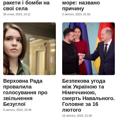
ракети і бомби на
море: названо
свої села
причину
30 сiчня, 2024, 14:11
3 лютого, 2024, 01:50
Верховна Рада
Безпекова угода
провалила
між Україною та
голосування про
Німеччиною,
звільнення
смерть Навального.
Безуглої
Головне за 16
лютого
6 лютого, 2024, 15:49
16 лютого, 2024, 21:00