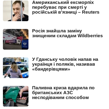
Американський ексморпіх
перебуває при смерті у
російській в'язниці – Reuters
Росія знайшла заміну
знищеним складам Wildberries
У Гданську чоловік напав на
українця і поляків, називав
«бандерівцями»
Паливна криза вдарила по
британських АЗС
несподіваним способом