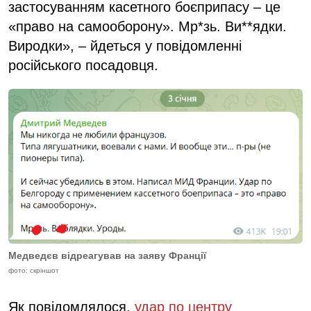
застосуванням касетного боєприпасу – це
«право на самооборону». Мр*зь. Ви**ядки.
Виродки», – йдеться у повідомленні
російського посадовця.
Медведєв відреагував на заяву Франції
фото: скріншот
Як повідомлялося,
удар по центру