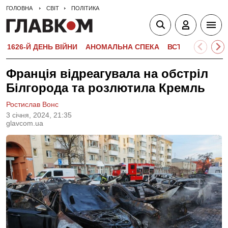
ГОЛОВНА
СВІТ
ПОЛІТИКА
1626-Й ДЕНЬ ВІЙНИ
АНОМАЛЬНА СПЕКА
ВСТУПНА КАМПА
Франція відреагувала на обстріл
Білгорода та розлютила Кремль
Ростислав Вонс
3 сiчня, 2024, 21:35
glavcom.ua