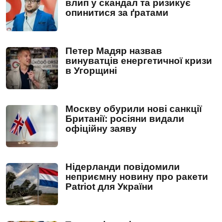
влип у скандал та ризикує
опинитися за ґратами
Петер Мадяр назвав
винуватців енергетичної кризи
в Угорщині
Москву обурили нові санкції
Британії: росіяни видали
офіційну заяву
Нідерланди повідомили
неприємну новину про ракети
Patriot для України