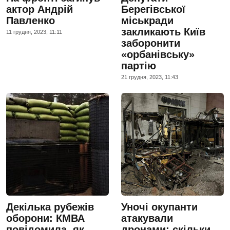
актор Андрій
Берегівської
Павленко
міськради
закликають Київ
11 грудня, 2023, 11:11
заборонити
«орбанівську»
партію
21 грудня, 2023, 11:43
Декілька рубежів
Уночі окупанти
оборони: КМВА
атакували
повідомила, як
дронами: скільки