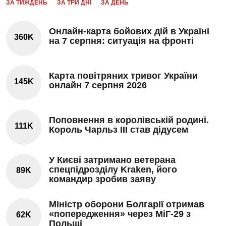
ЗА ТИЖДЕНЬ
ЗА ТРИ ДНІ
ЗА ДЕНЬ
Онлайн-карта бойових дій в Україні
360K
на 7 серпня: ситуація на фронті
Карта повітряних тривог України
145K
онлайн 7 серпня 2026
Поповнення в королівській родині.
111K
Король Чарльз III став дідусем
У Києві затримано ветерана
спецпідрозділу Kraken, його
89K
командир зробив заяву
Міністр оборони Болгарії отримав
«попередження» через МіГ-29 з
62K
Польщі