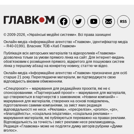
© 2009-2026, «Українські медійні системи». Всі права захищені
Онлайн-медіа «Інформаційне агентство «Главком», ідентифікатор медіа
– R40-01991. Власник: ТОВ «Хаб Главком»
Публікація всіх авторських матеріалів та відеороликів «Главкома»
дозволена тільки за умови прямого лінка на сайт. Для інтернет-видань
обов’язковим є розміщення прямого, відкритого для пошукових систем
лінка у першому абзаці на конкретну новину, статтю чи відео.
Онлайн-медіа «Інформаційне агентство «Главком» призначене для осіб
старше 21 року. Переглядаючи матеріали, ви підтверджуєте свою
відповідність віковим обмеженням.
«Спецпроєкт» – маркування для редакційних проєктів, які не є
спонсорованими. «Партнерський проєкт» – маркування для матеріалів,
що створюються в партнерстві з замовником. «Новини компаній» –
маркування для матеріалів, створених на основі повідомлень,
підготовлених самими компаніями, за зміст яких редакція
відповідальності не несе. «Реклама», «пресрелізи», «promo», «pr»,
«благодійність», «соціальна ініціатива», «соціальна реклама» –
маркування матеріалів, які публікуються переважно на правах реклами.
Відповідальність за точність і зміст реклами несе рекламодавець.
Редакція «Главкома» може не поділяти думку авторів рубрики «Думки
вголос».