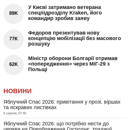
У Києві затримано ветерана
спецпідрозділу Kraken, його
89K
командир зробив заяву
Федоров презентував нову
концепцію мобілізації без масового
77K
розшуку
Міністр оборони Болгарії отримав
«попередження» через МіГ-29 з
62K
Польщі
НОВИНИ
Яблучний Спас 2026: привітання у прозі, віршах
та яскравих листівках
6 серпня, 07:45
Яблучний Спас 2026: що потрібно нести до
церкви на Преображення Господнє, традиції,