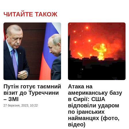
ЧИТАЙТЕ ТАКОЖ
Путін готує таємний
Атака на
візит до Туреччини
американську базу
– ЗМІ
в Сирії: США
відповіли ударом
27 березня, 2023, 10:22
по іранських
найманцях (фото,
відео)