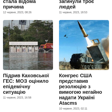
стала відома
загинули троє
причина
людей
12 червня, 2023, 08:26
11 червня, 2023, 18:53
Підрив Каховської
Конгрес США
ГЕС: МОЗ оцінило
представив
епідемічну
резолюцію з
ситуацію
вимогою негайно
надати Україні
11 червня, 2023, 16:58
Atacms
10 червня, 2023, 02:11