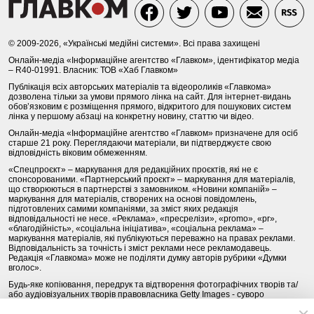
© 2009-2026, «Українські медійні системи». Всі права захищені
Онлайн-медіа «Інформаційне агентство «Главком», ідентифікатор медіа
– R40-01991. Власник: ТОВ «Хаб Главком»
Публікація всіх авторських матеріалів та відеороликів «Главкома»
дозволена тільки за умови прямого лінка на сайт. Для інтернет-видань
обов’язковим є розміщення прямого, відкритого для пошукових систем
лінка у першому абзаці на конкретну новину, статтю чи відео.
Онлайн-медіа «Інформаційне агентство «Главком» призначене для осіб
старше 21 року. Переглядаючи матеріали, ви підтверджуєте свою
відповідність віковим обмеженням.
«Спецпроєкт» – маркування для редакційних проєктів, які не є
спонсорованими. «Партнерський проєкт» – маркування для матеріалів,
що створюються в партнерстві з замовником. «Новини компаній» –
маркування для матеріалів, створених на основі повідомлень,
підготовлених самими компаніями, за зміст яких редакція
відповідальності не несе. «Реклама», «пресрелізи», «promo», «pr»,
«благодійність», «соціальна ініціатива», «соціальна реклама» –
маркування матеріалів, які публікуються переважно на правах реклами.
Відповідальність за точність і зміст реклами несе рекламодавець.
Редакція «Главкома» може не поділяти думку авторів рубрики «Думки
вголос».
Будь-яке копіювання, передрук та відтворення фотографічних творів та/
або аудіовізуальних творів правовласника Getty Images - суворо
забороняється.