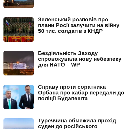
Зеленський розповів про
плани Росії залучити на війну
50 тис. солдатів з КНДР
Бездіяльність Заходу
спровокувала нову небезпеку
для НАТО – WP
Справу проти соратника
Орбана про хабар передали до
поліції Будапешта
Туреччина обмежила прохід
суден до російського