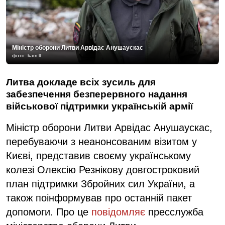
Міністр оборони Литви Арвідас Анушаускас
фото: kam.lt
Литва докладе всіх зусиль для
забезпечення безперервного надання
військової підтримки українській армії
Міністр оборони Литви Арвідас Анушаускас,
перебуваючи з неанонсованим візитом у
Києві, представив своєму українському
колезі Олексію Резнікову довгостроковий
план підтримки Збройних сил України, а
також поінформував про останній пакет
допомоги. Про це
повідомляє
пресслужба