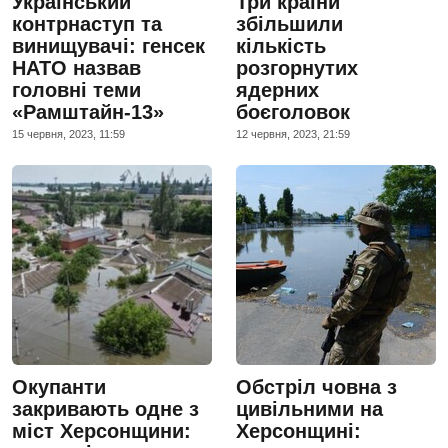
Український
Три країни
контрнаступ та
збільшили
винищувачі: генсек
кількість
НАТО назвав
розгорнутих
головні теми
ядерних
«Рамштайн-13»
боєголовок
15 червня, 2023, 11:59
12 червня, 2023, 21:59
Окупанти
Обстріл човна з
закривають одне з
цивільними на
міст Херсонщини:
Херсонщині: