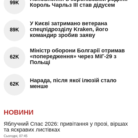
99K
Король Чарльз III став дідусем
У Києві затримано ветерана
спецпідрозділу Kraken, його
89K
командир зробив заяву
Міністр оборони Болгарії отримав
«попередження» через МіГ-29 з
62K
Польщі
Нарада, після якої ілюзій стало
62K
менше
НОВИНИ
Яблучний Спас 2026: привітання у прозі, віршах
та яскравих листівках
Сьогодні, 07:45