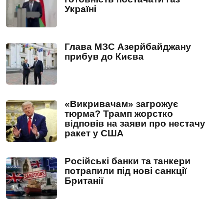
Україні
Глава МЗС Азерйбайджану
прибув до Києва
«Викривачам» загрожує
тюрма? Трамп жорстко
відповів на заяви про нестачу
ракет у США
Російські банки та танкери
потрапили під нові санкції
Британії