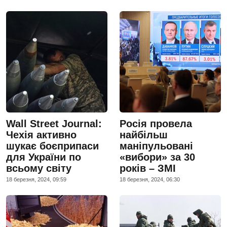
Wall Street Journal:
Росія провела
Чехія активно
найбільш
шукає боєприпаси
маніпульовані
для України по
«вибори» за 30
всьому світу
років – ЗМІ
18 березня, 2024, 09:59
18 березня, 2024, 06:30