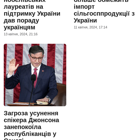
лауреатів на
імпорт
підтримку України
сільгосппродукції з
дав пораду
України
українцям
11 квiтня, 2024, 17:14
13 квiтня, 2024, 21:16
Загроза усунення
спікера Джонсона
занепокоїла
республіканців у