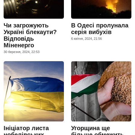
Чи загрожують
В Одесі пролунала
Україні блекаути?
серія вибухів
Відповідь
6 квiтня, 2024, 21:56
Міненерго
30 березня, 2024, 22:53
Ініціатор листа
Угорщина ще
нобелівських
більше обмежить