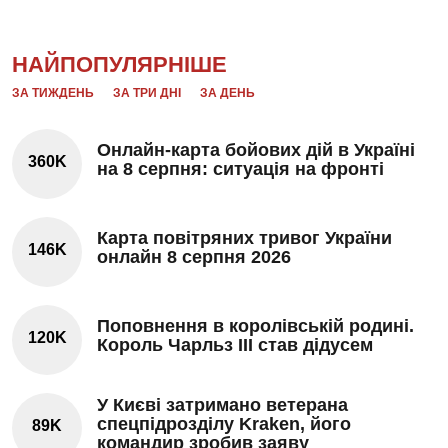
НАЙПОПУЛЯРНІШЕ
ЗА ТИЖДЕНЬ
ЗА ТРИ ДНІ
ЗА ДЕНЬ
Онлайн-карта бойових дій в Україні
360K
на 8 серпня: ситуація на фронті
Карта повітряних тривог України
146K
онлайн 8 серпня 2026
Поповнення в королівській родині.
120K
Король Чарльз III став дідусем
У Києві затримано ветерана
спецпідрозділу Kraken, його
89K
командир зробив заяву