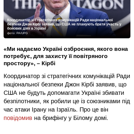
Координатор зі стратегічних комунікацій Ради національної
безпеки Джон Кірбі заявив, що США не планують брати участь у
бойових діях в Україні
фото: PA/UPG
«Ми надаємо Україні озброєння, якого вона
потребує, для захисту її повітряного
простору», – Кірбі
Координатор зі стратегічних комунікацій Ради
національної безпеки Джон Кірбі заявив, що
США не будуть допомагати Україні збивати
безпілотники, як робили це із союзниками під
час атаки Ірану на Ізраїль. Про це він
повідомив
на брифінгу у Білому домі.