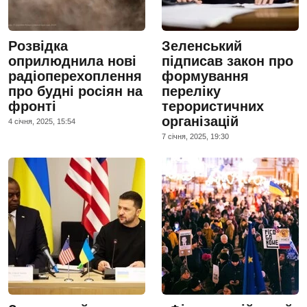
Розвідка
Зеленський
оприлюднила нові
підписав закон про
радіоперехоплення
формування
про будні росіян на
переліку
фронті
терористичних
організацій
4 сiчня, 2025, 15:54
7 сiчня, 2025, 19:30