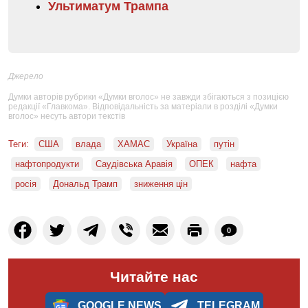
Ультиматум Трампа
Джерело
Думки авторів рубрики «Думки вголос» не завжди збігаються з позицією
редакції «Главкома». Відповідальність за матеріали в розділі «Думки
вголос» несуть автори текстів
Теги:
США
влада
ХАМАС
Україна
путін
нафтопродукти
Саудівська Аравія
ОПЕК
нафта
росія
Дональд Трамп
зниження цін
0
Читайте нас
GOOGLE NEWS
TELEGRAM