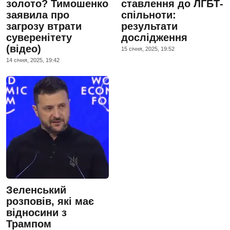
золото? Тимошенко
ставлення до ЛГБТ-
заявила про
спільноти:
загрозу втрати
результати
суверенітету
дослідження
(відео)
15 сiчня, 2025, 19:52
14 сiчня, 2025, 19:42
Зеленський
розповів, які має
відносини з
Трампом