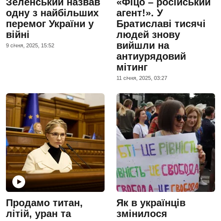
Зеленський назвав
«Фіцо – російський
одну з найбільших
агент!». У
перемог України у
Братиславі тисячі
війні
людей знову
вийшли на
9 сiчня, 2025, 15:52
антиурядовий
мітинг
11 сiчня, 2025, 03:27
Продамо титан,
Як в українців
літій, уран та
змінилося