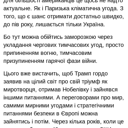
для більшості американців це щось не надто
актуальне. Як і Паризька кліматична угода. З
того, що є шанс отримати достатньо швидко,
до пів року, лишається тільки Україна.
Бо тут можна обійтись заморозкою через
укладання чергових тимчасових угод, просто
припиненням вогню, тимчасовим
призупиненням гарячої фази війни.
Цього вже вистачить, щоб Трамп гордо
заявив на цілий світ про свій тріумф як
миротворця, отримав Нобелівку і зайнявся
іншими питаннями. А переговорами про мир,
самими мирними угодами і стратегічними
питаннями безпеки в Європі можна
зайнятись і потім. Через кілька років, коли це