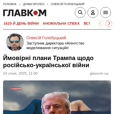
ГОЛОВНА
ДУМКИ ВГОЛОС
ОЛЕКСІЙ ГОЛОБУЦЬКИЙ
1625-Й ДЕНЬ ВІЙНИ
АНОМАЛЬНА СПЕКА
ВСТУПНА КАМПА
Олексій Голобуцький
Заступник директора «Агентство
моделювання ситуацій»
Ймовірні плани Трампа щодо
російсько-української війни
24 сiчня, 2025, 11:00
glavcom.ua