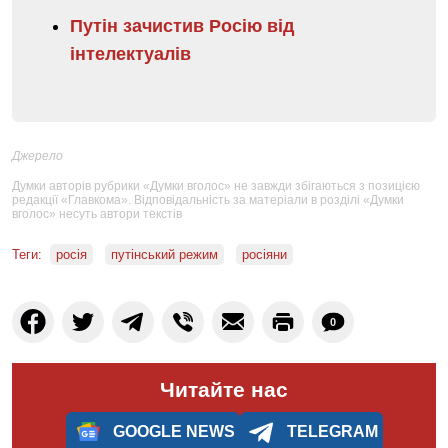
Путін зачистив Росію від
інтелектуалів
Джерело
Думки авторів рубрики «Думки вголос» не завжди збігаються з позицією
редакції «Главкома». Відповідальність за матеріали в розділі «Думки
вголос» несуть автори текстів
Теги:
росія
путінський режим
росіяни
0
Читайте нас
GOOGLE NEWS
TELEGRAM