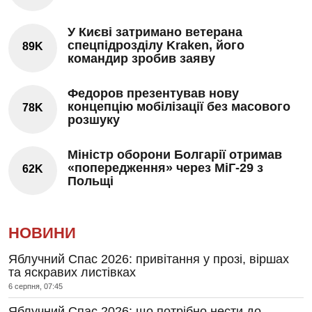
У Києві затримано ветерана
спецпідрозділу Kraken, його
89K
командир зробив заяву
Федоров презентував нову
концепцію мобілізації без масового
78K
розшуку
Міністр оборони Болгарії отримав
«попередження» через МіГ-29 з
62K
Польщі
НОВИНИ
Яблучний Спас 2026: привітання у прозі, віршах
та яскравих листівках
6 серпня, 07:45
Яблучний Спас 2026: що потрібно нести до