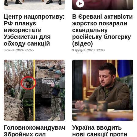
Центр нацспротиву:
В Єревані активісти
РФ планує
жорстко покарали
використати
скандальну
Узбекистан для
російську блогерку
обходу санкцій
(відео)
3 сiчня, 2024, 05:55
9 грудня, 2023, 12:00
Головнокомандувач
Україна вводить
Збройних сил
нові санкції проти