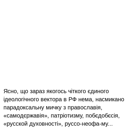
Ясно, що зараз якогось чіткого єдиного
ідеологічного вектора в РФ нема, насмикано
парадоксальну мичку з православія,
«самодєржавія», патріотизму, побєдобєсія,
«русской духовності», руссо-неофа-му...