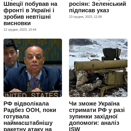
Швеції побував на
росіян: Зеленський
фронті в Україні і
підписав указ
зробив невтішні
23 грудня, 2023, 12:08
висновки
12 грудня, 2023, 10:44
РФ відволікала
Чи зможе Україна
Радбез ООН, поки
стримати РФ у разі
готувала
зупинки західної
наймасштабнішу
допомоги: аналіз
ракетну атаку на
ISW