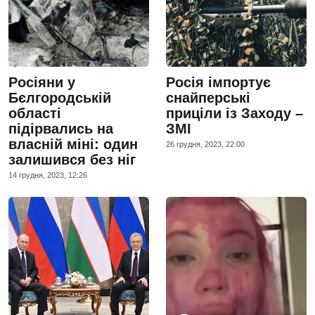
Росіяни у
Росія імпортує
Бєлгородській
снайперські
області
приціли із Заходу –
підірвались на
ЗМІ
власній міні: один
26 грудня, 2023, 22:00
залишився без ніг
14 грудня, 2023, 12:26