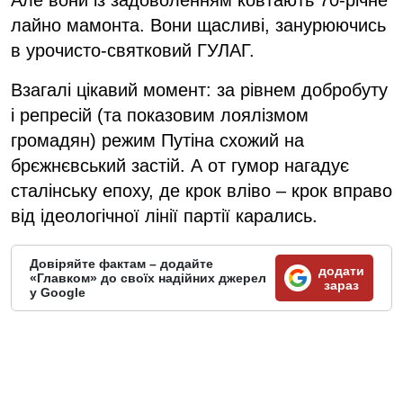
Але вони із задоволенням ковтають 70-річне
лайно мамонта. Вони щасливі, занурюючись
в урочисто-святковий ГУЛАГ.
Взагалі цікавий момент: за рівнем добробуту
і репресій (та показовим лоялізмом
громадян) режим Путіна схожий на
брєжнєвський застій. А от гумор нагадує
сталінську епоху, де крок вліво – крок вправо
від ідеологічної лінії партії карались.
Довіряйте фактам – додайте
додати
«Главком» до своїх надійних джерел
зараз
у Google