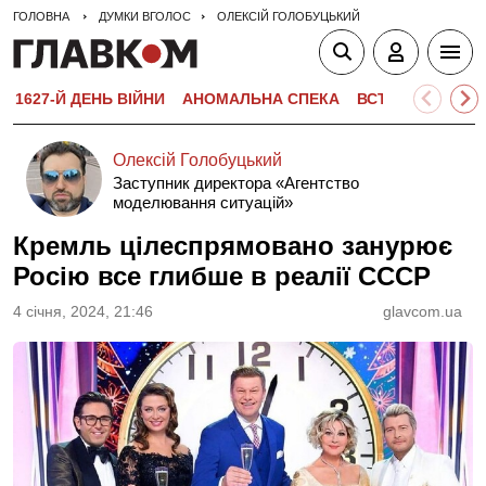
ГОЛОВНА
ДУМКИ ВГОЛОС
ОЛЕКСІЙ ГОЛОБУЦЬКИЙ
1627-Й ДЕНЬ ВІЙНИ
АНОМАЛЬНА СПЕКА
ВСТУПНА КАМПА
Олексій Голобуцький
Заступник директора «Агентство
моделювання ситуацій»
Кремль цілеспрямовано занурює
Росію все глибше в реалії СССР
4 сiчня, 2024, 21:46
glavcom.ua