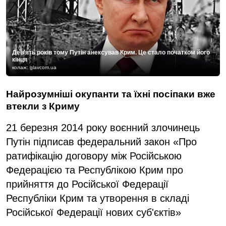
Дев'ять років тому Путін анексував Крим. Це стало початком його
кінця
колаж: glavcom.ua
Найрозумніші окупанти та їхні посіпаки вже
втекли з Криму
21 березня 2014 року воєнний злочинець
Путін підписав федеральний закон «Про
ратифікацію договору між Російською
Федерацією та Республікою Крим про
прийняття до Російської Федерації
Республіки Крим та утворення в складі
Російської Федерації нових суб'єктів»