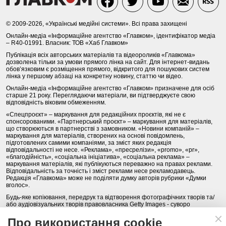
© 2009-2026, «Українські медійні системи». Всі права захищені
Онлайн-медіа «Інформаційне агентство «Главком», ідентифікатор медіа
– R40-01991. Власник: ТОВ «Хаб Главком»
Публікація всіх авторських матеріалів та відеороликів «Главкома»
дозволена тільки за умови прямого лінка на сайт. Для інтернет-видань
обов’язковим є розміщення прямого, відкритого для пошукових систем
лінка у першому абзаці на конкретну новину, статтю чи відео.
Онлайн-медіа «Інформаційне агентство «Главком» призначене для осіб
старше 21 року. Переглядаючи матеріали, ви підтверджуєте свою
відповідність віковим обмеженням.
«Спецпроєкт» – маркування для редакційних проєктів, які не є
спонсорованими. «Партнерський проєкт» – маркування для матеріалів,
що створюються в партнерстві з замовником. «Новини компаній» –
маркування для матеріалів, створених на основі повідомлень,
підготовлених самими компаніями, за зміст яких редакція
відповідальності не несе. «Реклама», «пресрелізи», «promo», «pr»,
«благодійність», «соціальна ініціатива», «соціальна реклама» –
маркування матеріалів, які публікуються переважно на правах реклами.
Відповідальність за точність і зміст реклами несе рекламодавець.
Редакція «Главкома» може не поділяти думку авторів рубрики «Думки
вголос».
Будь-яке копіювання, передрук та відтворення фотографічних творів та/
або аудіовізуальних творів правовласника Getty Images - суворо
забороняється.
Про використання cookie
Політика конфіденційності (Privacy Policy). Правила сайту