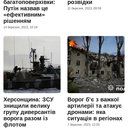
багатоповерхівки:
розвідки
Путін назвав це
11 березня, 2023, 09:59
«ефективним»
рішенням
14 березня, 2023, 10:19
Херсонщина: ЗСУ
Ворог б’є з важкої
знищили велику
артилерії та атакує
групу диверсантів
дронами: яка
ворога разом із
ситуація в регіонах
флотом
7 березня, 2023, 12:55