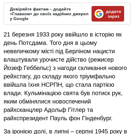
Довіряйте фактам – додайте
додати
«Главком» до своїх надійних джерел
зараз
у Google
21 березня 1933 року ввійшло в історію як
день Потсдама. Того дня в цьому
невеличкому місті під Берліном нацисти
влаштували урочисте дійство (режисер
Йозеф Геббельс) з нагоди скликання нового
рейхстагу, до складу якого тріумфально
ввійшла їхня НСРПН, що стала партією
влади. Кульмінацією свята був потиск рук,
яким обмінялися новоспечений
райхсканцлер Адольф Гітлер та
райхспрезидент Пауль фон Гінденбург.
За іронією долі, в липні – серпні 1945 року в