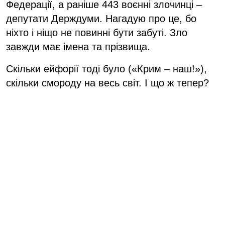
Федерації, а раніше 443 воєнні злочинці –
депутати Держдуми. Нагадую про це, бо
ніхто і ніщо не повинні бути забуті. Зло
завжди має імена та прізвища.
Скільки ейфорії тоді було («Крим – наш!»),
скільки смороду на весь світ. І що ж тепер?