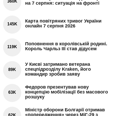
360K
на 7 серпня: ситуація на фронті
Карта повітряних тривог України
145K
онлайн 7 серпня 2026
Поповнення в королівській родині.
119K
Король Чарльз III став дідусем
У Києві затримано ветерана
спецпідрозділу Kraken, його
89K
командир зробив заяву
Федоров презентував нову
концепцію мобілізації без масового
63K
розшуку
Міністр оборони Болгарії отримав
«попередження» через МіГ-29 з
62K