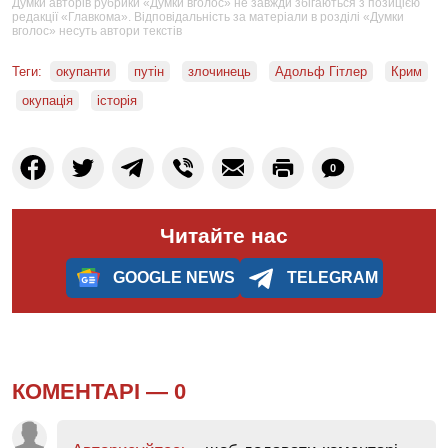
Думки авторів рубрики «Думки вголос» не завжди збігаються з позицією
редакції «Главкома». Відповідальність за матеріали в розділі «Думки
вголос» несуть автори текстів
Теги:
окупанти
путін
злочинець
Адольф Гітлер
Крим
окупація
історія
0
Читайте нас
GOOGLE NEWS
TELEGRAM
КОМЕНТАРІ —
0