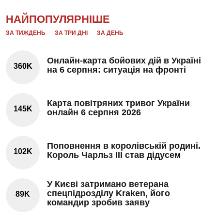
НАЙПОПУЛЯРНІШЕ
ЗА ТИЖДЕНЬ
ЗА ТРИ ДНІ
ЗА ДЕНЬ
Онлайн-карта бойових дій в Україні
360K
на 6 серпня: ситуація на фронті
Карта повітряних тривог України
145K
онлайн 6 серпня 2026
Поповнення в королівській родині.
102K
Король Чарльз III став дідусем
У Києві затримано ветерана
спецпідрозділу Kraken, його
89K
командир зробив заяву