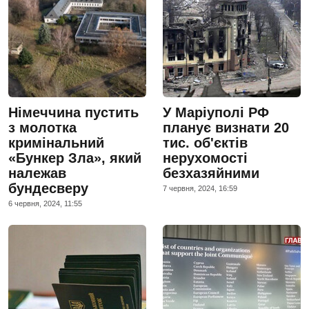
Німеччина пустить
У Маріуполі РФ
з молотка
планує визнати 20
кримінальний
тис. об'єктів
«Бункер Зла», який
нерухомості
належав
безхазяйними
бундесверу
7 червня, 2024, 16:59
6 червня, 2024, 11:55