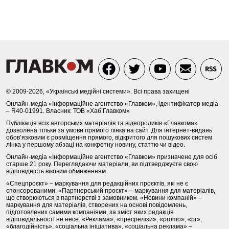
© 2009-2026, «Українські медійні системи». Всі права захищені
Онлайн-медіа «Інформаційне агентство «Главком», ідентифікатор медіа
– R40-01991. Власник: ТОВ «Хаб Главком»
Публікація всіх авторських матеріалів та відеороликів «Главкома»
дозволена тільки за умови прямого лінка на сайт. Для інтернет-видань
обов’язковим є розміщення прямого, відкритого для пошукових систем
лінка у першому абзаці на конкретну новину, статтю чи відео.
Онлайн-медіа «Інформаційне агентство «Главком» призначене для осіб
старше 21 року. Переглядаючи матеріали, ви підтверджуєте свою
відповідність віковим обмеженням.
«Спецпроєкт» – маркування для редакційних проєктів, які не є
спонсорованими. «Партнерський проєкт» – маркування для матеріалів,
що створюються в партнерстві з замовником. «Новини компаній» –
маркування для матеріалів, створених на основі повідомлень,
підготовлених самими компаніями, за зміст яких редакція
відповідальності не несе. «Реклама», «пресрелізи», «promo», «pr»,
«благодійність», «соціальна ініціатива», «соціальна реклама» –