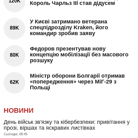
120K
Король Чарльз III став дідусем
У Києві затримано ветерана
спецпідрозділу Kraken, його
89K
командир зробив заяву
Федоров презентував нову
концепцію мобілізації без масового
80K
розшуку
Міністр оборони Болгарії отримав
«попередження» через МіГ-29 з
62K
Польщі
НОВИНИ
День військ зв'язку та кібербезпеки: привітання у
прозі, віршах та яскравих листівках
Сьогодні, 08:45