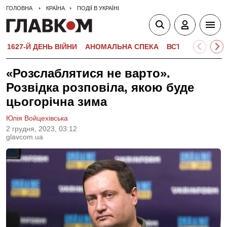
ГОЛОВНА
КРАЇНА
ПОДІЇ В УКРАЇНІ
1627-Й ДЕНЬ ВІЙНИ
АНОМАЛЬНА СПЕКА
ВСТУПНА КАМПА
«Розслаблятися не варто».
Розвідка розповіла, якою буде
цьогорічна зима
Юлія Войцехівська
2 грудня, 2023, 03:12
glavcom.ua