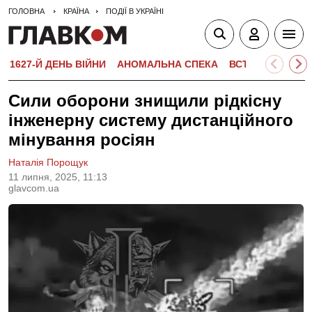
ГОЛОВНА
КРАЇНА
ПОДІЇ В УКРАЇНІ
1627-Й ДЕНЬ ВІЙНИ
АНОМАЛЬНА СПЕКА
ВСТУПНА КАМПА
Сили оборони знищили рідкісну
інженерну систему дистанційного
мінування росіян
Наталія Порощук
11 липня, 2025, 11:13
glavcom.ua