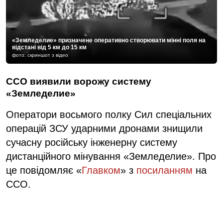
«Земледелие» призначене оперативно створювати мінні поля на
відстані від 5 км до 15 км
фото: скриншот з відео
ССО виявили ворожу систему
«Земледелие»
Оператори восьмого полку Сил спеціальних
операцій ЗСУ ударними дронами знищили
сучасну російську інженерну систему
дистанційного мінування «Земледелие». Про
це повідомляє «
Главком
» з
посиланням
на
ССО.