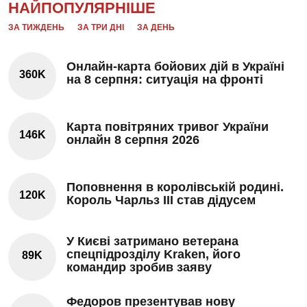
НАЙПОПУЛЯРНІШЕ
ЗА ТИЖДЕНЬ
ЗА ТРИ ДНІ
ЗА ДЕНЬ
Онлайн-карта бойових дій в Україні
360K
на 8 серпня: ситуація на фронті
Карта повітряних тривог України
146K
онлайн 8 серпня 2026
Поповнення в королівській родині.
120K
Король Чарльз III став дідусем
У Києві затримано ветерана
спецпідрозділу Kraken, його
89K
командир зробив заяву
Федоров презентував нову