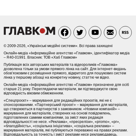
© 2009-2026, «Українські медійні системи». Всі права захищені
Онлайн-медіа «Інформаційне агентство «Главком», ідентифікатор медіа
– R40-01991. Власник: ТОВ «Хаб Главком»
Публікація всіх авторських матеріалів та відеороликів «Главкома»
дозволена тільки за умови прямого лінка на сайт. Для інтернет-видань
обов’язковим є розміщення прямого, відкритого для пошукових систем
лінка у першому абзаці на конкретну новину, статтю чи відео.
Онлайн-медіа «Інформаційне агентство «Главком» призначене для осіб
старше 21 року. Переглядаючи матеріали, ви підтверджуєте свою
відповідність віковим обмеженням.
«Спецпроєкт» – маркування для редакційних проєктів, які не є
спонсорованими. «Партнерський проєкт» – маркування для матеріалів,
що створюються в партнерстві з замовником. «Новини компаній» –
маркування для матеріалів, створених на основі повідомлень,
підготовлених самими компаніями, за зміст яких редакція
відповідальності не несе. «Реклама», «пресрелізи», «promo», «pr»,
«благодійність», «соціальна ініціатива», «соціальна реклама» –
маркування матеріалів, які публікуються переважно на правах реклами.
Відповідальність за точність і зміст реклами несе рекламодавець.