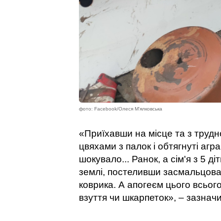
фото: Facebook/Олеся М'ялковська
«Приїхавши на місце та з труд
цвяхами з палок і обтягнуті аг
шокувало... Ранок, а сім'я з 5 ді
землі, постеливши засмальцова
коврика. А апогеєм цього всьог
взуття чи шкарпеток», – зазнач