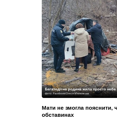
Багатодітна родина жила просто неба
фото: Facebook/Олеся М'ялковська
Мати не змогла пояснити, 
обставинах