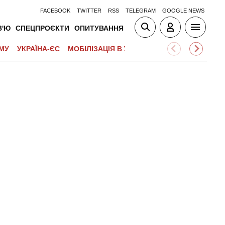
FACEBOOK
TWITTER
RSS
TELEGRAM
GOOGLE NEWS
В'Ю
СПЕЦПРОЄКТИ
ОПИТУВАННЯ
МУ
УКРАЇНА-ЄС
МОБІЛІЗАЦІЯ В УКРАЇНІ
ВІЙНА НА БЛИЗЬК