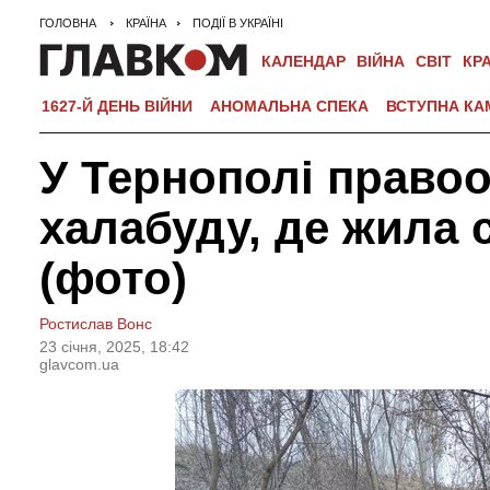
ГОЛОВНА
КРАЇНА
ПОДІЇ В УКРАЇНІ
КАЛЕНДАР
ВІЙНА
СВІТ
КР
1627-Й ДЕНЬ ВІЙНИ
АНОМАЛЬНА СПЕКА
ВСТУПНА КА
У Тернополі право
халабуду, де жила с
(фото)
Ростислав Вонс
23 сiчня, 2025, 18:42
glavcom.ua