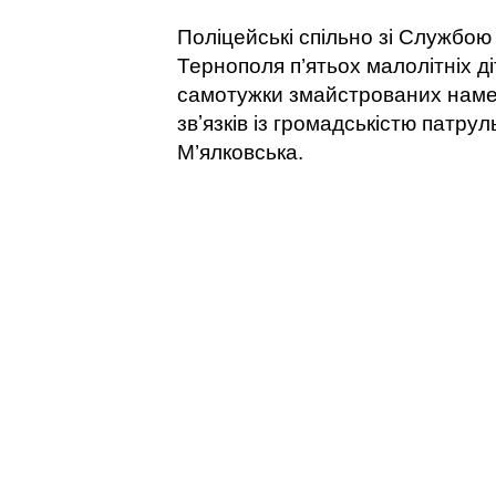
Поліцейські спільно зі Службою 
Тернополя п’ятьох малолітніх д
самотужки змайстрованих наме
звʼязків із громадськістю патру
М’ялковська.