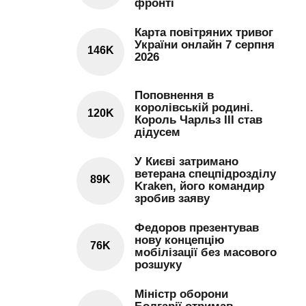
фронті
Карта повітряних тривог
України онлайн 7 серпня
146K
2026
Поповнення в
королівській родині.
120K
Король Чарльз III став
дідусем
У Києві затримано
ветерана спецпідрозділу
89K
Kraken, його командир
зробив заяву
Федоров презентував
нову концепцію
76K
мобілізації без масового
розшуку
Міністр оборони