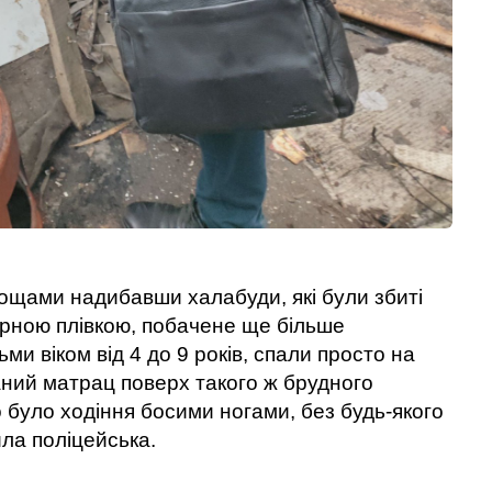
нощами надибавши халабуди, які були збиті
рарною плівкою, побачене ще більше
тьми віком від 4 до 9 років, спали просто на
ний матрац поверх такого ж брудного
о було ходіння босими ногами, без будь-якого
ила поліцейська.