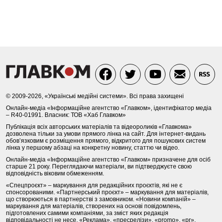
© 2009-2026, «Українські медійні системи». Всі права захищені
Онлайн-медіа «Інформаційне агентство «Главком», ідентифікатор медіа
– R40-01991. Власник: ТОВ «Хаб Главком»
Публікація всіх авторських матеріалів та відеороликів «Главкома»
дозволена тільки за умови прямого лінка на сайт. Для інтернет-видань
обов’язковим є розміщення прямого, відкритого для пошукових систем
лінка у першому абзаці на конкретну новину, статтю чи відео.
Онлайн-медіа «Інформаційне агентство «Главком» призначене для осіб
старше 21 року. Переглядаючи матеріали, ви підтверджуєте свою
відповідність віковим обмеженням.
«Спецпроєкт» – маркування для редакційних проєктів, які не є
спонсорованими. «Партнерський проєкт» – маркування для матеріалів,
що створюються в партнерстві з замовником. «Новини компаній» –
маркування для матеріалів, створених на основі повідомлень,
підготовлених самими компаніями, за зміст яких редакція
відповідальності не несе. «Реклама», «пресрелізи», «promo», «pr»,