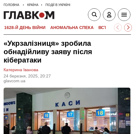
ГОЛОВНА
КРАЇНА
ПОДІЇ В УКРАЇНІ
1628-Й ДЕНЬ ВІЙНИ
АНОМАЛЬНА СПЕКА
ВСТУПНА КАМПА
«Укрзалізниця» зробила
обнадійливу заяву після
кібератаки
Катерина Іванова
24 березня, 2025, 20:27
glavcom.ua