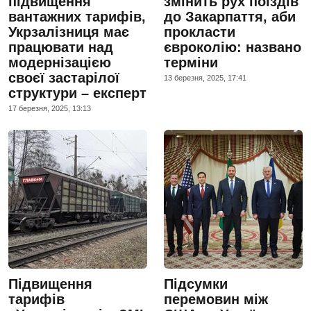
підвищення
змінить рух поїздів
вантажних тарифів,
до Закарпаття, аби
Укрзалізниця має
прокласти
працювати над
євроколію: названо
модернізацією
терміни
своєї застарілої
13 березня, 2025, 17:41
структури – експерт
17 березня, 2025, 13:13
Підвищення
Підсумки
тарифів
перемовин між