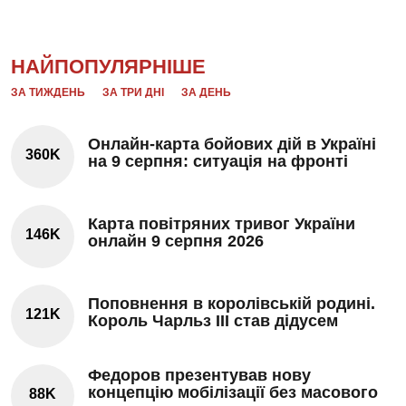
НАЙПОПУЛЯРНІШЕ
ЗА ТИЖДЕНЬ
ЗА ТРИ ДНІ
ЗА ДЕНЬ
Онлайн-карта бойових дій в Україні
360K
на 9 серпня: ситуація на фронті
Карта повітряних тривог України
146K
онлайн 9 серпня 2026
Поповнення в королівській родині.
121K
Король Чарльз III став дідусем
Федоров презентував нову
концепцію мобілізації без масового
88K