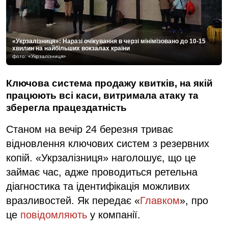
«Укрзалізниця»: Наразі очікування в черзі мінімізовано до 10-15
хвилин на найбільших вокзалах країни
фото: «Укрзалізниця»
Ключова система продажу квитків, на якій
працюють всі каси, витримала атаку та
зберегла працездатність
Станом на вечір 24 березня триває
відновлення ключових систем з резервних
копій. «Укрзалізниця» наголошує, що це
займає час, адже проводиться ретельна
діагностика та ідентифікація можливих
вразливостей. Як передає «
Главком
», про
це
повідомляють
у компанії.