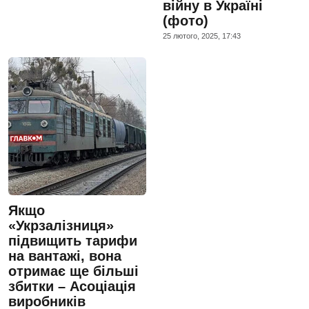
війну в Україні
(фото)
25 лютого, 2025, 17:43
Якщо
«Укрзалізниця»
підвищить тарифи
на вантажі, вона
отримає ще більші
збитки – Асоціація
виробників