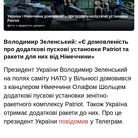
Україна і Німеччина домовились про додаткові пускові установки
Patriot
фото з відкритих джерел
Володимир Зеленський: «Є домовленість
про додаткові пускові установки Patriot та
ракети для них від Німеччини»
Президент України Володимир Зеленський
на полях саміту НАТО у Вільнюсі домовився
з канцлером Німеччини Олафом Шольцем
додаткові пускові установки зенітно-
ракетного комплексу Patriot. Також Україна
отримає додаткові ракети до них. Про це
президент України
повідомив
у Телеграм.