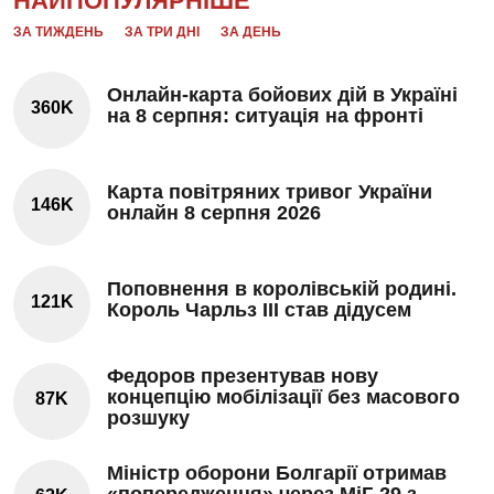
НАЙПОПУЛЯРНІШЕ
ЗА ТИЖДЕНЬ
ЗА ТРИ ДНІ
ЗА ДЕНЬ
Онлайн-карта бойових дій в Україні
360K
на 8 серпня: ситуація на фронті
Карта повітряних тривог України
146K
онлайн 8 серпня 2026
Поповнення в королівській родині.
121K
Король Чарльз III став дідусем
Федоров презентував нову
концепцію мобілізації без масового
87K
розшуку
Міністр оборони Болгарії отримав
«попередження» через МіГ-29 з