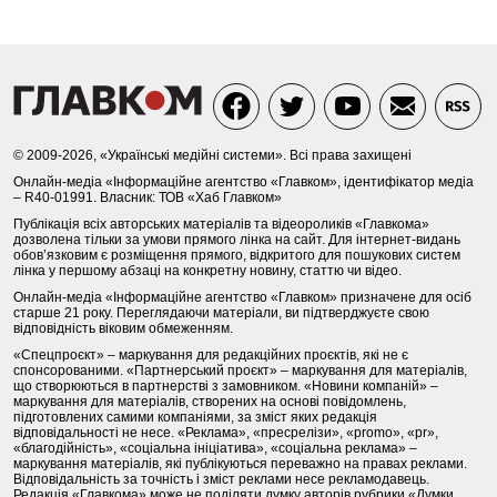
© 2009-2026, «Українські медійні системи». Всі права захищені
Онлайн-медіа «Інформаційне агентство «Главком», ідентифікатор медіа
– R40-01991. Власник: ТОВ «Хаб Главком»
Публікація всіх авторських матеріалів та відеороликів «Главкома»
дозволена тільки за умови прямого лінка на сайт. Для інтернет-видань
обов’язковим є розміщення прямого, відкритого для пошукових систем
лінка у першому абзаці на конкретну новину, статтю чи відео.
Онлайн-медіа «Інформаційне агентство «Главком» призначене для осіб
старше 21 року. Переглядаючи матеріали, ви підтверджуєте свою
відповідність віковим обмеженням.
«Спецпроєкт» – маркування для редакційних проєктів, які не є
спонсорованими. «Партнерський проєкт» – маркування для матеріалів,
що створюються в партнерстві з замовником. «Новини компаній» –
маркування для матеріалів, створених на основі повідомлень,
підготовлених самими компаніями, за зміст яких редакція
відповідальності не несе. «Реклама», «пресрелізи», «promo», «pr»,
«благодійність», «соціальна ініціатива», «соціальна реклама» –
маркування матеріалів, які публікуються переважно на правах реклами.
Відповідальність за точність і зміст реклами несе рекламодавець.
Редакція «Главкома» може не поділяти думку авторів рубрики «Думки