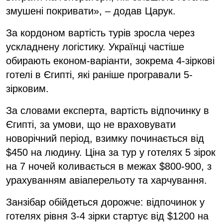
змушені покривати», – додав Царук.
За кордоном вартість турів зросла через
ускладнену логістику. Українці частіше
обирають економ-варіанти, зокрема 4-зіркові
готелі в Єгипті, які раніше програвали 5-
зірковим.
За словами експерта, вартість відпочинку в
Єгипті, за умови, що не враховувати
новорічний період, взимку починається від
$450 на людину. Ціна за тур у готелях 5 зірок
на 7 ночей коливається в межах $800-900, з
урахуванням авіаперельоту та харчування.
Занзібар обійдеться дорожче: відпочинок у
готелях рівня 3-4 зірки стартує від $1200 на