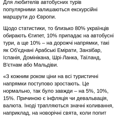
Для любителів автобусних турів
популярними залишаються екскурсійні
маршрути до Європи.
Щодо статистики, то близько 80% українців
обирають Єгипет, 10% припадає на автобусні
тури, а ще 10% – на дорожчі напрямки, такі
як Об’єднані Арабські Емірати, Занзібар,
Іспанія, Домінікана, Шрі-Ланка, Таїланд,
В’єтнам або Мальдіви.
«З кожним роком ціни на всі туристичні
напрямки поступово зростають. Це
нормально, так було завжди – на 5%, 10%,
15%. Причиною є інфляція чи девальвація,
валюта. Іноді трапляються значні коливання,
наприклад, на новорічні свята, коли попит