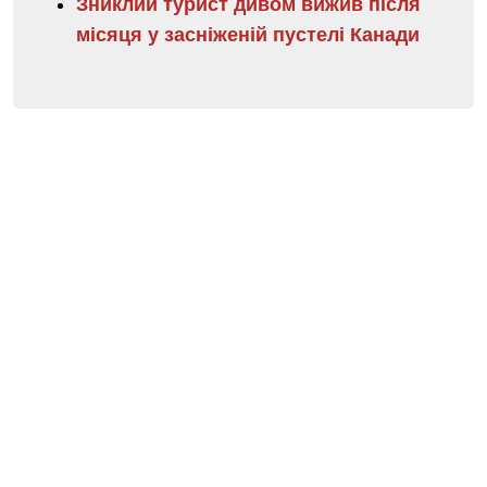
Зниклий турист дивом вижив після
місяця у засніженій пустелі Канади