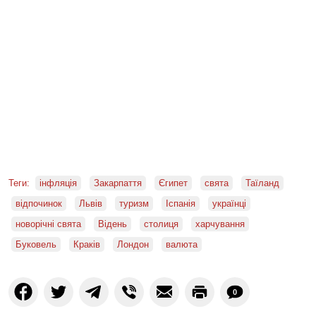
Теги:
інфляція
Закарпаття
Єгипет
свята
Таїланд
відпочинок
Львів
туризм
Іспанія
українці
новорічні свята
Відень
столиця
харчування
Буковель
Краків
Лондон
валюта
0