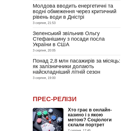
Молдова вводить енергетичні та
водні обмеження через критичний
рівень води в Дністрі
3 серпня, 21:53
Зеленський звільнив Ольгу
Стефанішину з посади посла
України в США
3 серпня, 20:05
Понад 2,8 млн пасажирів за місяць:
як залізничники долають
найскладніший літній сезон
3 серпня, 19:00
ПРЕС-РЕЛІЗИ
Хто грає в онлайн-
казино і з якою
метою? Соціологи
склали портрет
7 серпня, 17:45