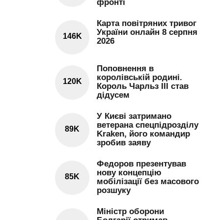
фронті
Карта повітряних тривог
України онлайн 8 серпня
146K
2026
Поповнення в
королівській родині.
120K
Король Чарльз III став
дідусем
У Києві затримано
ветерана спецпідрозділу
89K
Kraken, його командир
зробив заяву
Федоров презентував
нову концепцію
85K
мобілізації без масового
розшуку
Міністр оборони