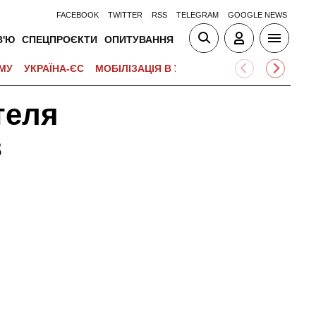
FACEBOOK
TWITTER
RSS
TELEGRAM
GOOGLE NEWS
В'Ю
СПЕЦПРОЄКТИ
ОПИТУВАННЯ
МУ
УКРАЇНА-ЄС
МОБІЛІЗАЦІЯ В УКРАЇНІ
ВІЙНА НА БЛИЗЬК
теля
з