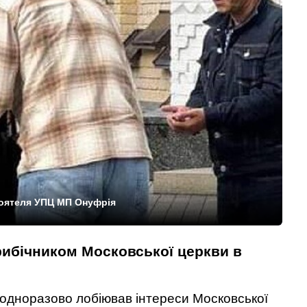
тоятеля УПЦ МП Онуфрія
рибічником Московської церкви в
одноразово лобіював інтереси Московської