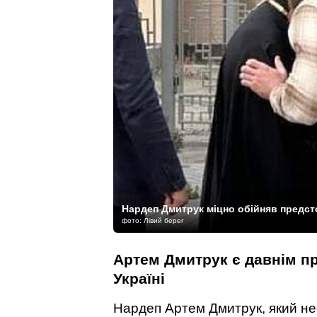
Нардеп Дмитрук міцно обійняв предс
фото: Лівий берег
Артем Дмитрук є давнім п
Україні
Нардеп Артем Дмитрук, який не