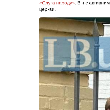
«Слуга народу»
. Він є активн
церкви.