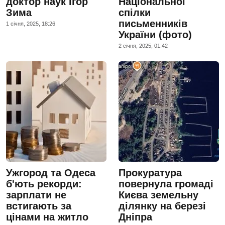
доктор наук Ігор
Національної
Зима
спілки
письменників
1 сiчня, 2025, 18:26
України (фото)
2 сiчня, 2025, 01:42
Ужгород та Одеса
Прокуратура
б'ють рекорди:
повернула громаді
зарплати не
Києва земельну
встигають за
ділянку на березі
цінами на житло
Дніпра