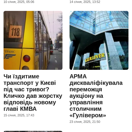
10 сiчня, 2025, 05:06
14 сiчня, 2025, 13:52
Чи їздитиме
АРМА
транспорт у Києві
дискваліфікувала
під час тривог?
переможця
Кличко дав жорстку
аукціону на
відповідь новому
управління
главі КМВА
столичним
«Гулівером»
15 сiчня, 2025, 17:43
23 сiчня, 2025, 21:50