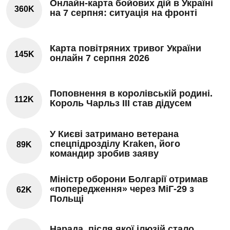
Онлайн-карта бойових дій в Україні
360K
на 7 серпня: ситуація на фронті
Карта повітряних тривог України
145K
онлайн 7 серпня 2026
Поповнення в королівській родині.
112K
Король Чарльз III став дідусем
У Києві затримано ветерана
спецпідрозділу Kraken, його
89K
командир зробив заяву
Міністр оборони Болгарії отримав
«попередження» через МіГ-29 з
62K
Польщі
Нарада, після якої ілюзій стало