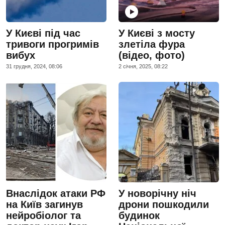
У Києві під час
У Києві з мосту
тривоги прогримів
злетіла фура
вибух
(відео, фото)
31 грудня, 2024, 08:06
2 сiчня, 2025, 08:22
Внаслідок атаки РФ
У новорічну ніч
на Київ загинув
дрони пошкодили
нейробіолог та
будинок