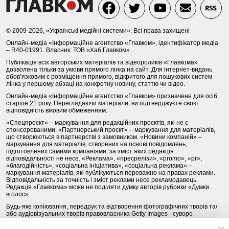
© 2009-2026, «Українські медійні системи». Всі права захищені
Онлайн-медіа «Інформаційне агентство «Главком», ідентифікатор медіа
– R40-01991. Власник: ТОВ «Хаб Главком»
Публікація всіх авторських матеріалів та відеороликів «Главкома»
дозволена тільки за умови прямого лінка на сайт. Для інтернет-видань
обов’язковим є розміщення прямого, відкритого для пошукових систем
лінка у першому абзаці на конкретну новину, статтю чи відео.
Онлайн-медіа «Інформаційне агентство «Главком» призначене для осіб
старше 21 року. Переглядаючи матеріали, ви підтверджуєте свою
відповідність віковим обмеженням.
«Спецпроєкт» – маркування для редакційних проєктів, які не є
спонсорованими. «Партнерський проєкт» – маркування для матеріалів,
що створюються в партнерстві з замовником. «Новини компаній» –
маркування для матеріалів, створених на основі повідомлень,
підготовлених самими компаніями, за зміст яких редакція
відповідальності не несе. «Реклама», «пресрелізи», «promo», «pr»,
«благодійність», «соціальна ініціатива», «соціальна реклама» –
маркування матеріалів, які публікуються переважно на правах реклами.
Відповідальність за точність і зміст реклами несе рекламодавець.
Редакція «Главкома» може не поділяти думку авторів рубрики «Думки
вголос».
Будь-яке копіювання, передрук та відтворення фотографічних творів та/
або аудіовізуальних творів правовласника Getty Images - суворо
забороняється.