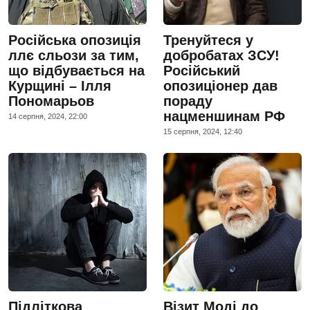
Російська опозиція
Тренуйтеся у
ллє сльози за тим,
добробатах ЗСУ!
що відбувається на
Російський
Курщині – Ілля
опозиціонер дав
Пономарьов
пораду
нацменшинам РФ
14 серпня, 2024, 22:00
15 серпня, 2024, 12:40
Підліткова
Візит Моді до