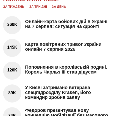
ЗА ТИЖДЕНЬ
ЗА ТРИ ДНІ
ЗА ДЕНЬ
Онлайн-карта бойових дій в Україні
360K
на 7 серпня: ситуація на фронті
Карта повітряних тривог України
145K
онлайн 7 серпня 2026
Поповнення в королівській родині.
120K
Король Чарльз III став дідусем
У Києві затримано ветерана
спецпідрозділу Kraken, його
89K
командир зробив заяву
Федоров презентував нову
концепцію мобілізації без масового
74K