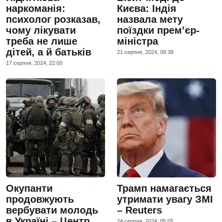
наркоманія:
Києва: Індія
психолог розказав,
назвала мету
чому лікувати
поїздки прем’єр-
треба не лише
міністра
дітей, а й батьків
21 серпня, 2024, 08:38
17 серпня, 2024, 22:00
Окупанти
Трамп намагається
продовжують
утримати увагу ЗМІ
вербувати молодь
– Reuters
в Україні – Центр
24 серпня, 2024, 05:05