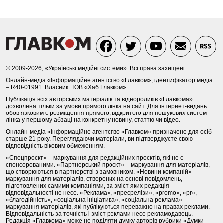
© 2009-2026, «Українські медійні системи». Всі права захищені
Онлайн-медіа «Інформаційне агентство «Главком», ідентифікатор медіа
– R40-01991. Власник: ТОВ «Хаб Главком»
Публікація всіх авторських матеріалів та відеороликів «Главкома»
дозволена тільки за умови прямого лінка на сайт. Для інтернет-видань
обов’язковим є розміщення прямого, відкритого для пошукових систем
лінка у першому абзаці на конкретну новину, статтю чи відео.
Онлайн-медіа «Інформаційне агентство «Главком» призначене для осіб
старше 21 року. Переглядаючи матеріали, ви підтверджуєте свою
відповідність віковим обмеженням.
«Спецпроєкт» – маркування для редакційних проєктів, які не є
спонсорованими. «Партнерський проєкт» – маркування для матеріалів,
що створюються в партнерстві з замовником. «Новини компаній» –
маркування для матеріалів, створених на основі повідомлень,
підготовлених самими компаніями, за зміст яких редакція
відповідальності не несе. «Реклама», «пресрелізи», «promo», «pr»,
«благодійність», «соціальна ініціатива», «соціальна реклама» –
маркування матеріалів, які публікуються переважно на правах реклами.
Відповідальність за точність і зміст реклами несе рекламодавець.
Редакція «Главкома» може не поділяти думку авторів рубрики «Думки