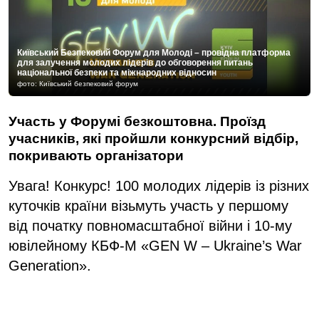
Київський Безпековий Форум для Молоді – провідна платформа
для залучення молодих лідерів до обговорення питань
національної безпеки та міжнародних відносин
фото: Київський безпековий форум
Участь у Форумі безкоштовна. Проїзд
учасників, які пройшли конкурсний відбір,
покривають організатори
Увага! Конкурс! 100 молодих лідерів із різних
куточків країни візьмуть участь у першому
від початку повномасштабної війни і 10-му
ювілейному КБФ-М «GEN W – Ukraine’s War
Generation».