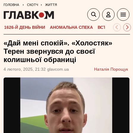
ГОЛОВНА
СКОТЧ
ЖИТТЯ
1626-Й ДЕНЬ ВІЙНИ
АНОМАЛЬНА СПЕКА
ВСТУПНА КАМПА
«Дай мені спокій». «Холостяк»
Терен звернувся до своєї
колишньої обраниці
4 лютого, 2025, 21:32
glavcom.ua
Наталія Порощук