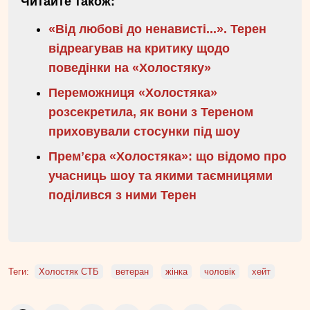
Читайте також:
«Від любові до ненависті...». Терен
відреагував на критику щодо
поведінки на «Холостяку»
Переможниця «Холостяка»
розсекретила, як вони з Тереном
приховували стосунки під шоу
Премʼєра «Холостяка»: що відомо про
учасниць шоу та якими таємницями
поділився з ними Терен
Теги:
Холостяк СТБ
ветеран
жінка
чоловік
хейт