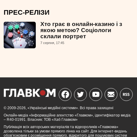
ПРЕС-РЕЛІЗИ
Хто грає в онлайн-казино і з
якою метою? Соціологи
склали портрет
7 серпня, 17:45
© 2009-2026, «Українські медійні системи». Всі права захищені
Онлайн-медіа «Інформаційне агентство «Главком», ідентифікатор медіа
– R40-01991. Власник: ТОВ «Хаб Главком»
Публікація всіх авторських матеріалів та відеороликів «Главкома»
дозволена тільки за умови прямого лінка на сайт. Для інтернет-видань
обов’язковим є розміщення прямого, відкритого для пошукових систем