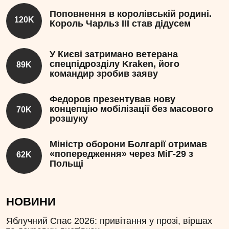
Поповнення в королівській родині.
120K
Король Чарльз III став дідусем
У Києві затримано ветерана
спецпідрозділу Kraken, його
89K
командир зробив заяву
Федоров презентував нову
концепцію мобілізації без масового
70K
розшуку
Міністр оборони Болгарії отримав
«попередження» через МіГ-29 з
62K
Польщі
НОВИНИ
Яблучний Спас 2026: привітання у прозі, віршах