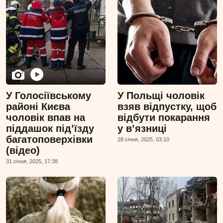
У Голосіївському
У Польщі чоловік
районі Києва
взяв відпустку, щоб
чоловік впав на
відбути покарання
піддашок підʼїзду
у вʼязниці
багатоповерхівки
28 сiчня, 2025, 03:10
(відео)
31 сiчня, 2025, 17:38