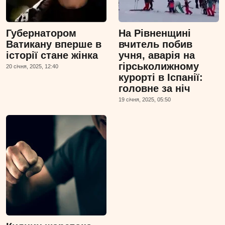
Губернатором
На Рівненщині
Ватикану вперше в
вчитель побив
історії стане жінка
учня, аварія на
гірськолижному
20 сiчня, 2025, 12:40
курорті в Іспанії:
головне за ніч
19 сiчня, 2025, 05:50