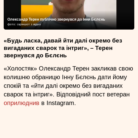
Олександр Терен публічно звернувся до Інни Бєлєнь
фото: скріншот з відео
«Будь ласка, давай йти далі окремо без
вигаданих сварок та інтриг», – Терен
звернувся до Бєлєнь
«Холостяк» Олександр Терен закликав свою
колишню обраницю Інну Бєлєнь дати йому
спокій та «йти далі окремо без вигаданих
сварок та інтриг». Відповідний пост ветеран
оприлюднив
в Instagram.