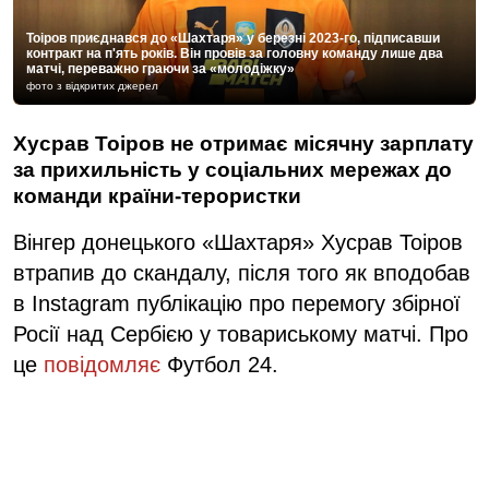
Тоіров приєднався до «Шахтаря» у березні 2023-го, підписавши
контракт на п'ять років. Він провів за головну команду лише два
матчі, переважно граючи за «молодіжку»
фото з відкритих джерел
Хусрав Тоіров не отримає місячну зарплату
за прихильність у соціальних мережах до
команди країни-терористки
Вінгер донецького «Шахтаря» Хусрав Тоіров
втрапив до скандалу, після того як вподобав
в Instagram публікацію про перемогу збірної
Росії над Сербією у товариському матчі. Про
це
повідомляє
Футбол 24.