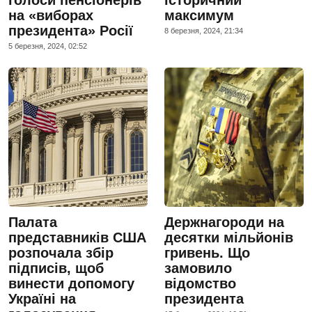
на «виборах
максимум
президента» Росії
8 березня, 2024, 21:34
5 березня, 2024, 02:52
Палата
Держнагороди на
представників США
десятки мільйонів
розпочала збір
гривень. Що
підписів, щоб
замовило
винести допомогу
відомство
Україні на
президента