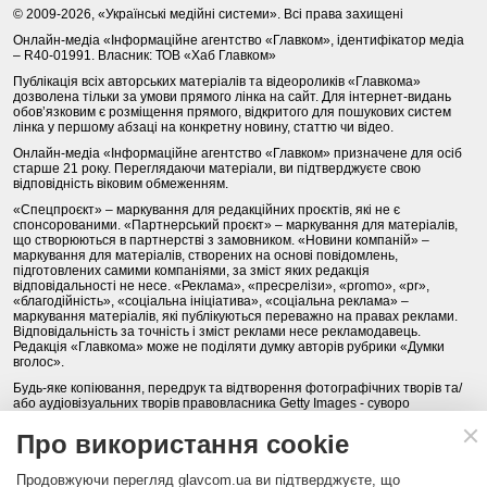
© 2009-2026, «Українські медійні системи». Всі права захищені
Онлайн-медіа «Інформаційне агентство «Главком», ідентифікатор медіа
– R40-01991. Власник: ТОВ «Хаб Главком»
Публікація всіх авторських матеріалів та відеороликів «Главкома»
дозволена тільки за умови прямого лінка на сайт. Для інтернет-видань
обов’язковим є розміщення прямого, відкритого для пошукових систем
лінка у першому абзаці на конкретну новину, статтю чи відео.
Онлайн-медіа «Інформаційне агентство «Главком» призначене для осіб
старше 21 року. Переглядаючи матеріали, ви підтверджуєте свою
відповідність віковим обмеженням.
«Спецпроєкт» – маркування для редакційних проєктів, які не є
спонсорованими. «Партнерський проєкт» – маркування для матеріалів,
що створюються в партнерстві з замовником. «Новини компаній» –
маркування для матеріалів, створених на основі повідомлень,
підготовлених самими компаніями, за зміст яких редакція
відповідальності не несе. «Реклама», «пресрелізи», «promo», «pr»,
«благодійність», «соціальна ініціатива», «соціальна реклама» –
маркування матеріалів, які публікуються переважно на правах реклами.
Відповідальність за точність і зміст реклами несе рекламодавець.
Редакція «Главкома» може не поділяти думку авторів рубрики «Думки
вголос».
Будь-яке копіювання, передрук та відтворення фотографічних творів та/
або аудіовізуальних творів правовласника Getty Images - суворо
забороняється.
Про використання cookie
Політика конфіденційності (Privacy Policy). Правила сайту
Продовжуючи перегляд glavcom.ua ви підтверджуєте, що