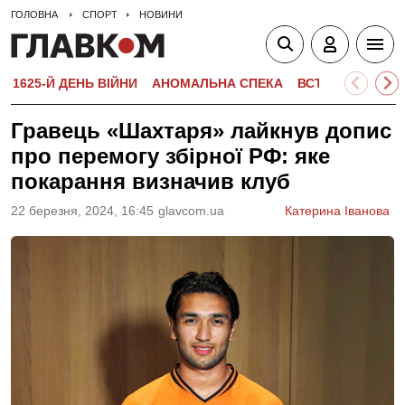
ГОЛОВНА
СПОРТ
НОВИНИ
1625-Й ДЕНЬ ВІЙНИ
АНОМАЛЬНА СПЕКА
ВСТУПНА КАМПА
Гравець «Шахтаря» лайкнув допис
про перемогу збірної РФ: яке
покарання визначив клуб
22 березня, 2024, 16:45
glavcom.ua
Катерина Іванова