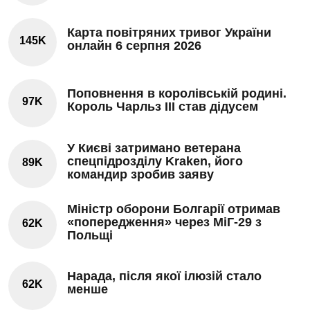
Карта повітряних тривог України
145K
онлайн 6 серпня 2026
Поповнення в королівській родині.
97K
Король Чарльз III став дідусем
У Києві затримано ветерана
спецпідрозділу Kraken, його
89K
командир зробив заяву
Міністр оборони Болгарії отримав
«попередження» через МіГ-29 з
62K
Польщі
Нарада, після якої ілюзій стало
62K
менше