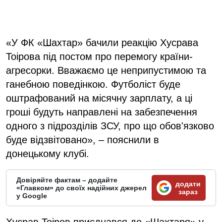
«У ФК «Шахтар» бачили реакцію Хусрава
Тоірова під постом про перемогу країни-
агресорки. Вважаємо це неприпустимою та
ганебною поведінкою. Футболіст буде
оштрафований на місячну зарплату, а ці
гроші будуть направлені на забезпечення
одного з підрозділів ЗСУ, про що обов'язково
буде відзвітовано», – пояснили в
донецькому клубі.
Довіряйте фактам – додайте
додати
«Главком» до своїх надійних джерел
зараз
у Google
Хусрав Тоіров приєднався до «Шахтаря» у