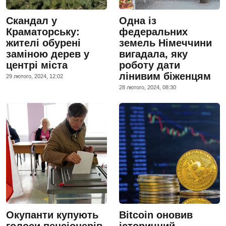
Скандал у
Одна із
Краматорську:
федеральних
жителі обурені
земель Німеччини
заміною дерев у
вигадала, яку
центрі міста
роботу дати
лінивим біженцям
29 лютого, 2024, 12:02
28 лютого, 2024, 08:30
Окупанти купують
Bitcoin оновив
голоси пенсіонерів
історичний