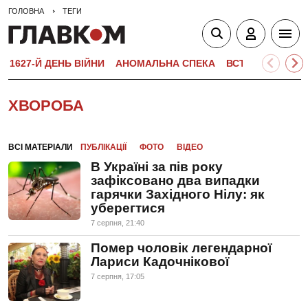
ГОЛОВНА
ТЕГИ
1627-Й ДЕНЬ ВІЙНИ
АНОМАЛЬНА СПЕКА
ВСТУПНА КАМПА
ХВОРОБА
ВСІ МАТЕРІАЛИ
ПУБЛІКАЦІЇ
ФОТО
ВІДЕО
В Україні за пів року
зафіксовано два випадки
гарячки Західного Нілу: як
уберегтися
7 серпня, 21:40
Помер чоловік легендарної
Лариси Кадочнікової
7 серпня, 17:05