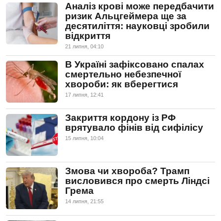
Аналіз крові може передбачити
ризик Альцгеймера ще за
десятиліття: науковці зробили
відкриття
21 липня, 04:10
В Україні зафіксовано спалах
смертельно небезпечної
хвороби: як вберегтися
17 липня, 12:41
Закриття кордону із РФ
врятувало фінів від сифілісу
15 липня, 10:04
Змова чи хвороба? Трамп
висловився про смерть Ліндсі
Грема
14 липня, 21:55