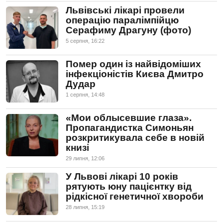
Львівські лікарі провели
операцію паралімпійцю
Серафиму Драгуну (фото)
5 серпня, 16:22
Помер один із найвідоміших
інфекціоністів Києва Дмитро
Дудар
1 серпня, 14:48
«Мои облысевшие глаза».
Пропагандистка Симоньян
розкритикувала себе в новій
книзі
29 липня, 12:06
У Львові лікарі 10 років
рятують юну пацієнтку від
рідкісної генетичної хвороби
28 липня, 15:19