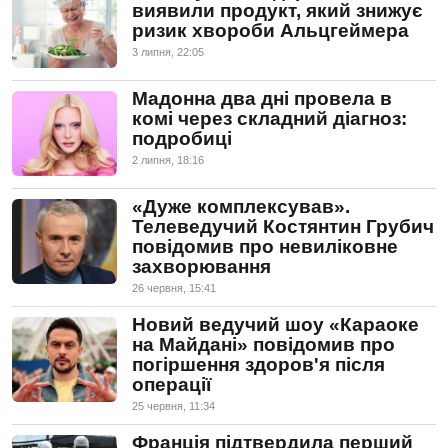
виявили продукт, який знижує
ризик хвороби Альцгеймера
3 липня, 22:05
Мадонна два дні провела в
комі через складний діагноз:
подробиці
2 липня, 18:16
«Дуже комплексував».
Телеведучий Костянтин Грубич
повідомив про невиліковне
захворювання
26 червня, 15:41
Новий ведучий шоу «Караоке
на Майдані» повідомив про
погіршення здоров'я після
операції
25 червня, 11:34
Франція підтвердила перший