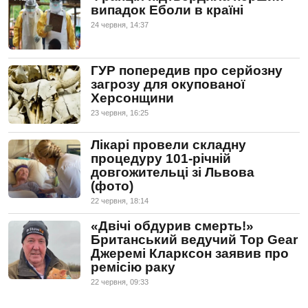
випадок Еболи в країні
24 червня, 14:37
ГУР попередив про серйозну
загрозу для окупованої
Херсонщини
23 червня, 16:25
Лікарі провели складну
процедуру 101-річній
довгожительці зі Львова
(фото)
22 червня, 18:14
«Двічі обдурив смерть!»
Британський ведучий Top Gear
Джеремі Кларксон заявив про
ремісію раку
22 червня, 09:33