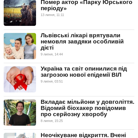
Помер актор «Парку Юрського
періоду»
13 липня, 11:11
Львівські лікарі врятували
немовля завдяки особливій
дієті
9 липня, 14:44
Україна та світ опинилися під
загрозою нової епідемії ВІЛ
9 липня, 03:51
Вкладає мільйони у довголіття.
Відомий біохакер повідомив
про серйозну хворобу
8 липня, 15:25
Неочікуване відкриття. Вчені