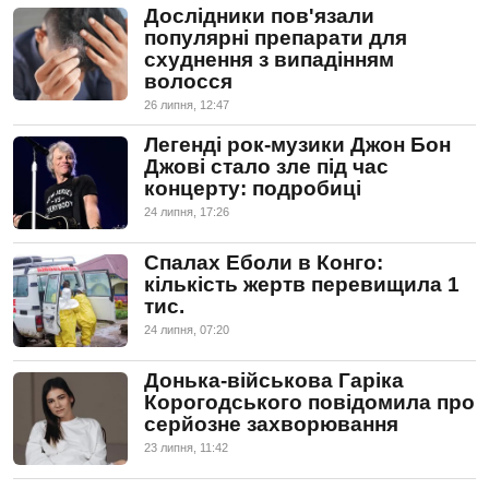
Дослідники пов'язали
популярні препарати для
схуднення з випадінням
волосся
26 липня, 12:47
Легенді рок-музики Джон Бон
Джові стало зле під час
концерту: подробиці
24 липня, 17:26
Спалах Еболи в Конго:
кількість жертв перевищила 1
тис.
24 липня, 07:20
Донька-військова Гаріка
Корогодського повідомила про
серйозне захворювання
23 липня, 11:42