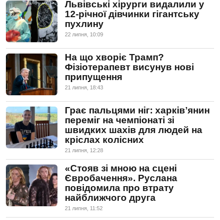
Львівські хірурги видалили у
12-річної дівчинки гігантську
пухлину
22 липня, 10:09
На що хворіє Трамп?
Фізіотерапевт висунув нові
припущення
21 липня, 18:43
Грає пальцями ніг: харківʼянин
переміг на чемпіонаті зі
швидких шахів для людей на
кріслах колісних
21 липня, 12:28
«Стояв зі мною на сцені
Євробачення». Руслана
повідомила про втрату
найближчого друга
21 липня, 11:52