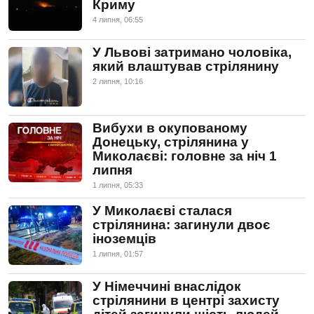
Криму
4 липня, 06:55
У Львові затримано чоловіка,
який влаштував стрілянину
2 липня, 10:16
Вибухи в окупованому
Донецьку, стрілянина у
Миколаєві: головне за ніч 1
липня
1 липня, 05:33
У Миколаєві сталася
стрілянина: загинули двоє
іноземців
1 липня, 01:57
У Німеччині внаслідок
стрілянини в центрі захисту