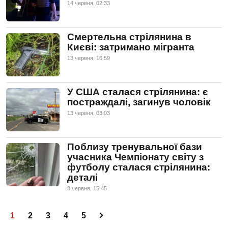
14 червня, 02:33
Смертельна стрілянина в
Києві: затримано мігранта
13 червня, 16:59
У США сталася стрілянина: є
постраждалі, загинув чоловік
13 червня, 03:03
Поблизу тренувальної бази
учасника Чемпіонату світу з
футболу сталася стрілянина:
деталі
8 червня, 15:45
1
2
3
4
5