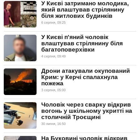
У Києві затримано молодика,
який влаштував стрілянину
біля житлових будинків
6 серпня, 09:25
У Києві п'яний чоловік
влаштував стрілянину біля
багатоповерхівки
4 серпня, 09:49
Дрони атакували окупований
Крим: у Керчі спалахнула
пожежа
3 серпня, 05:00
Чоловік через сварку відкрив
вогонь у шкільному укритті на
столичній Троєщині
30 липня, 16:50
На Буковині чоловік відкрив