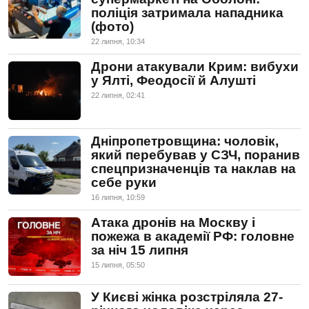
поліція затримала нападника
(фото)
22 липня, 10:34
Дрони атакували Крим: вибухи
у Ялті, Феодосії й Алушті
22 липня, 02:41
Дніпропетровщина: чоловік,
який перебував у СЗЧ, поранив
спецпризначенців та наклав на
себе руки
16 липня, 10:59
Атака дронів на Москву і
пожежа в академії РФ: головне
за ніч 15 липня
15 липня, 05:50
У Києві жінка розстріляла 27-