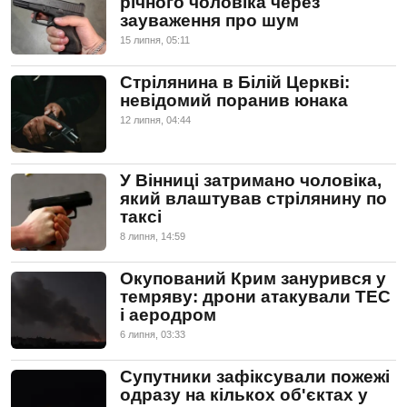
річного чоловіка через
зауваження про шум
15 липня, 05:11
Стрілянина в Білій Церкві:
невідомий поранив юнака
12 липня, 04:44
У Вінниці затримано чоловіка,
який влаштував стрілянину по
таксі
8 липня, 14:59
Окупований Крим занурився у
темряву: дрони атакували ТЕС
і аеродром
6 липня, 03:33
Супутники зафіксували пожежі
одразу на кількох об'єктах у