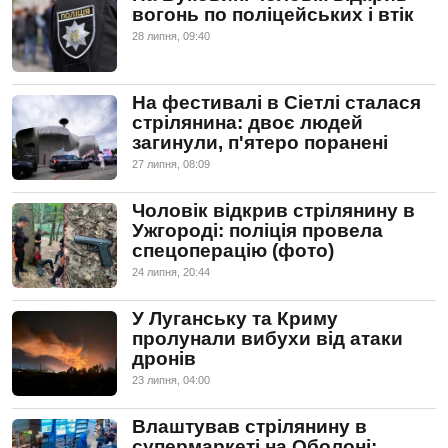
вогонь по поліцейських і втік
28 липня, 09:40
На фестивалі в Сіетлі сталася
стрілянина: двоє людей
загинули, п'ятеро поранені
27 липня, 08:09
Чоловік відкрив стрілянину в
Ужгороді: поліція провела
спецоперацію (фото)
24 липня, 20:44
У Луганську та Криму
пролунали вибухи від атаки
дронів
23 липня, 04:00
Влаштував стрілянину в
супермаркеті на Оболоні: