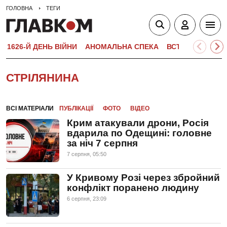
ГОЛОВНА
ТЕГИ
1626-Й ДЕНЬ ВІЙНИ
АНОМАЛЬНА СПЕКА
ВСТУПНА КАМПА
СТРІЛЯНИНА
ВСІ МАТЕРІАЛИ
ПУБЛІКАЦІЇ
ФОТО
ВІДЕО
Крим атакували дрони, Росія
вдарила по Одещині: головне
за ніч 7 серпня
7 серпня, 05:50
У Кривому Розі через збройний
конфлікт поранено людину
6 серпня, 23:09