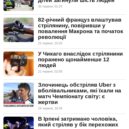
дітей загинули шість людей
30 червня, 01:24
82-річний француз влаштував
стрілянину, повіривши у
повалення Макрона та початок
революції
22 червня, 10:20
У Чикаго внаслідок стрілянини
поранено щонайменше 12
людей
21 червня, 02:58
Злочинець обстріляв Uber з
вболівальниками, які їхали на
матч Чемпіонату світу: є
жертви
19 червня, 18:39
В Ірпені затримано чоловіка,
який стріляв у бік перехожих