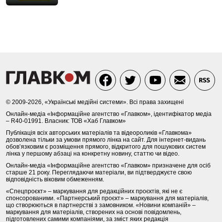
© 2009-2026, «Українські медійні системи». Всі права захищені
Онлайн-медіа «Інформаційне агентство «Главком», ідентифікатор медіа
– R40-01991. Власник: ТОВ «Хаб Главком»
Публікація всіх авторських матеріалів та відеороликів «Главкома»
дозволена тільки за умови прямого лінка на сайт. Для інтернет-видань
обов’язковим є розміщення прямого, відкритого для пошукових систем
лінка у першому абзаці на конкретну новину, статтю чи відео.
Онлайн-медіа «Інформаційне агентство «Главком» призначене для осіб
старше 21 року. Переглядаючи матеріали, ви підтверджуєте свою
відповідність віковим обмеженням.
«Спецпроєкт» – маркування для редакційних проєктів, які не є
спонсорованими. «Партнерський проєкт» – маркування для матеріалів,
що створюються в партнерстві з замовником. «Новини компаній» –
маркування для матеріалів, створених на основі повідомлень,
підготовлених самими компаніями, за зміст яких редакція