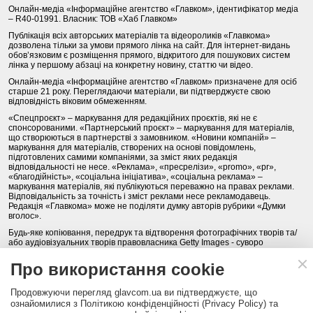
Онлайн-медіа «Інформаційне агентство «Главком», ідентифікатор медіа
– R40-01991. Власник: ТОВ «Хаб Главком»
Публікація всіх авторських матеріалів та відеороликів «Главкома»
дозволена тільки за умови прямого лінка на сайт. Для інтернет-видань
обов’язковим є розміщення прямого, відкритого для пошукових систем
лінка у першому абзаці на конкретну новину, статтю чи відео.
Онлайн-медіа «Інформаційне агентство «Главком» призначене для осіб
старше 21 року. Переглядаючи матеріали, ви підтверджуєте свою
відповідність віковим обмеженням.
«Спецпроєкт» – маркування для редакційних проєктів, які не є
спонсорованими. «Партнерський проєкт» – маркування для матеріалів,
що створюються в партнерстві з замовником. «Новини компаній» –
маркування для матеріалів, створених на основі повідомлень,
підготовлених самими компаніями, за зміст яких редакція
відповідальності не несе. «Реклама», «пресрелізи», «promo», «pr»,
«благодійність», «соціальна ініціатива», «соціальна реклама» –
маркування матеріалів, які публікуються переважно на правах реклами.
Відповідальність за точність і зміст реклами несе рекламодавець.
Редакція «Главкома» може не поділяти думку авторів рубрики «Думки
вголос».
Будь-яке копіювання, передрук та відтворення фотографічних творів та/
або аудіовізуальних творів правовласника Getty Images - суворо
забороняється.
Про використання cookie
Політика конфіденційності (Privacy Policy). Правила сайту
Продовжуючи перегляд glavcom.ua ви підтверджуєте, що
КОНТАКТИ
НАША КОМАНДА
АРХІВ
ознайомилися з Політикою конфіденційності (Privacy Policy) та