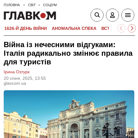
ГОЛОВНА
СВІТ
СОЦІУМ
1626-Й ДЕНЬ ВІЙНИ
АНОМАЛЬНА СПЕКА
ВСТУПНА КАМПА
Війна із нечесними відгуками:
Італія радикально змінює правила
для туристів
Ірина Озтурк
20 сiчня, 2025, 13:55
glavcom.ua