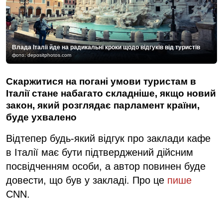
Влада Італії йде на радикальні кроки щодо відгуків від туристів
фото: depositphotos.com
Скаржитися на погані умови туристам в
Італії стане набагато складніше, якщо новий
закон, який розглядає парламент країни,
буде ухвалено
Відтепер будь-який відгук про заклади кафе
в Італії має бути підтверджений дійсним
посвідченням особи, а автор повинен буде
довести, що був у закладі. Про це
пише
CNN.