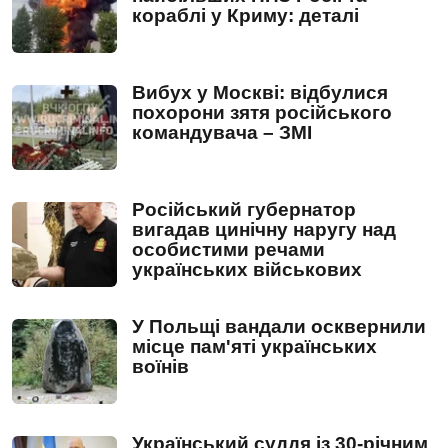
кораблі у Криму: деталі
Вибух у Москві: відбулися
похорони зятя російського
командувача – ЗМІ
Російський губернатор
вигадав цинічну наругу над
особистими речами
українських військових
У Польщі вандали осквернили
місце пам'яті українських
воїнів
Український суддя із 30-річним