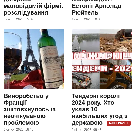
маловідомій фірмі:
Естонії Арнольд
розслідування
Рюйтель
3 сiчня, 2025, 15:37
1 сiчня, 2025, 10:33
Виноробство у
Тендерні королі
Франції
2024 року. Хто
зіштовхнулось із
уклав 10
неочікуваною
найбільших угод з
проблемою
державою
НАШІ ГРОШІ
6 сiчня, 2025, 16:48
9 сiчня, 2025, 09:45