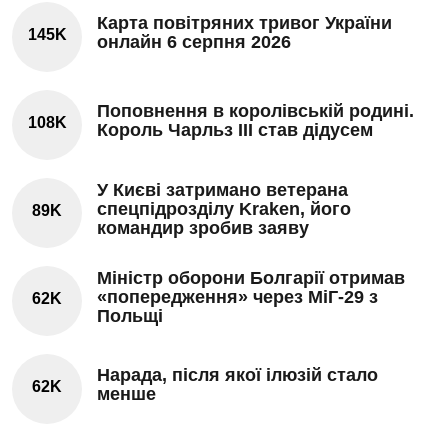
Карта повітряних тривог України
145K
онлайн 6 серпня 2026
Поповнення в королівській родині.
108K
Король Чарльз III став дідусем
У Києві затримано ветерана
спецпідрозділу Kraken, його
89K
командир зробив заяву
Міністр оборони Болгарії отримав
«попередження» через МіГ-29 з
62K
Польщі
Нарада, після якої ілюзій стало
62K
менше