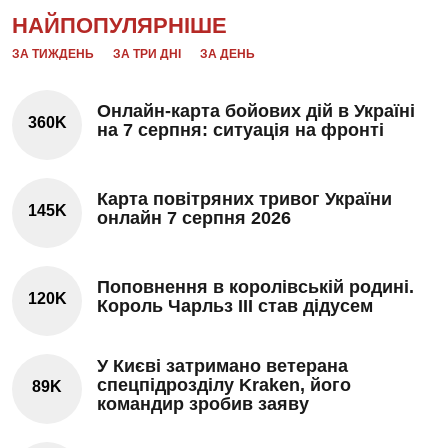
НАЙПОПУЛЯРНІШЕ
ЗА ТИЖДЕНЬ
ЗА ТРИ ДНІ
ЗА ДЕНЬ
Онлайн-карта бойових дій в Україні
360K
на 7 серпня: ситуація на фронті
Карта повітряних тривог України
145K
онлайн 7 серпня 2026
Поповнення в королівській родині.
120K
Король Чарльз III став дідусем
У Києві затримано ветерана
спецпідрозділу Kraken, його
89K
командир зробив заяву