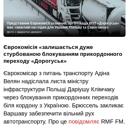
Представник Єврокомісії зазначив, що блокада КПП «Дорогуськ»
має «важливі наслідки для України, Польщі та Євросоюзу»
фото з відкритих джерел
Єврокомісія «залишається дуже
стурбованою блокуванням прикордонного
переходу «Дорогуськ»
Єврокомісар з питань транспорту Адіна
Велян надіслала листа міністру
інфраструктури Польщі Даріушу Клімчаку
через блокування прикордонних переходів
біля кордону з Україною. Брюссель закликає
Варшаву забезпечити вільний рух
автотранспорту. Про це
повідомляє
RMF FM.