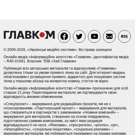
© 2009-2026, «Українські медійні системи». Всі права захищені
Онлайн-медіа «Інформаційне агентство «Главком», ідентифікатор медіа
– R40-01991. Власник: ТОВ «Хаб Главком»
Публікація всіх авторських матеріалів та відеороликів «Главкома»
дозволена тільки за умови прямого лінка на сайт. Для інтернет-видань
обов’язковим є розміщення прямого, відкритого для пошукових систем
лінка у першому абзаці на конкретну новину, статтю чи відео.
Онлайн-медіа «Інформаційне агентство «Главком» призначене для осіб
старше 21 року. Переглядаючи матеріали, ви підтверджуєте свою
відповідність віковим обмеженням.
«Спецпроєкт» – маркування для редакційних проєктів, які не є
спонсорованими. «Партнерський проєкт» – маркування для матеріалів,
що створюються в партнерстві з замовником. «Новини компаній» –
маркування для матеріалів, створених на основі повідомлень,
підготовлених самими компаніями, за зміст яких редакція
відповідальності не несе. «Реклама», «пресрелізи», «promo», «pr»,
«благодійність», «соціальна ініціатива», «соціальна реклама» –
маркування матеріалів, які публікуються переважно на правах реклами.