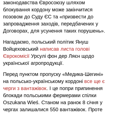
законодавства Євросоюзу шляхом
блокування кордону може закінчитися
позовом до Суду ЄС та «призвести до
запровадження заходів, передбачених у
Договорах, для усунення таких порушень».
Нагадаємо, польський політик Януш
Войцеховський
написав листа голові
Єврокомісії
Урсулі фон дер Ляєн щодо
української агропродукції.
Перед пунктом пропуску «Медика-Шегині»
на польсько-українському кордоні
все ще є
черги з вантажівок
. І це попри припинення
блокади польськими фермерами спілки
Oszukana Wieś. Станом на ранок 8 січня у
чергах залишалися 550 вантажівок. Проте