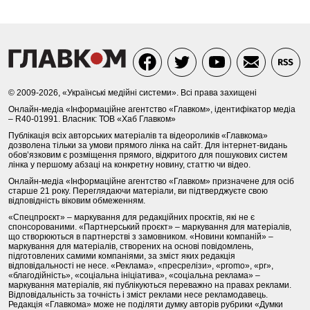
© 2009-2026, «Українські медійні системи». Всі права захищені
Онлайн-медіа «Інформаційне агентство «Главком», ідентифікатор медіа
– R40-01991. Власник: ТОВ «Хаб Главком»
Публікація всіх авторських матеріалів та відеороликів «Главкома»
дозволена тільки за умови прямого лінка на сайт. Для інтернет-видань
обов’язковим є розміщення прямого, відкритого для пошукових систем
лінка у першому абзаці на конкретну новину, статтю чи відео.
Онлайн-медіа «Інформаційне агентство «Главком» призначене для осіб
старше 21 року. Переглядаючи матеріали, ви підтверджуєте свою
відповідність віковим обмеженням.
«Спецпроєкт» – маркування для редакційних проєктів, які не є
спонсорованими. «Партнерський проєкт» – маркування для матеріалів,
що створюються в партнерстві з замовником. «Новини компаній» –
маркування для матеріалів, створених на основі повідомлень,
підготовлених самими компаніями, за зміст яких редакція
відповідальності не несе. «Реклама», «пресрелізи», «promo», «pr»,
«благодійність», «соціальна ініціатива», «соціальна реклама» –
маркування матеріалів, які публікуються переважно на правах реклами.
Відповідальність за точність і зміст реклами несе рекламодавець.
Редакція «Главкома» може не поділяти думку авторів рубрики «Думки