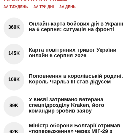
ЗА ТИЖДЕНЬ
ЗА ТРИ ДНІ
ЗА ДЕНЬ
Онлайн-карта бойових дій в Україні
360K
на 6 серпня: ситуація на фронті
Карта повітряних тривог України
145K
онлайн 6 серпня 2026
Поповнення в королівській родині.
108K
Король Чарльз III став дідусем
У Києві затримано ветерана
спецпідрозділу Kraken, його
89K
командир зробив заяву
Міністр оборони Болгарії отримав
«попередження» через МіГ-29 з
62K