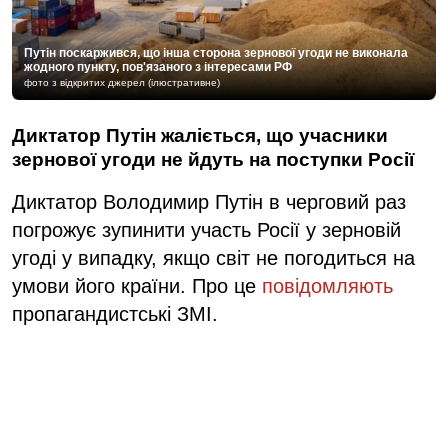
Путін поскаржився, що інша сторона зернової угоди не виконала
жодного пункту, пов'язаного з інтересами РФ
фото з відкритих джерел (ілюстративне)
Диктатор Путін жаліється, що учасники
зернової угоди не йдуть на поступки Росії
Диктатор Володимир Путін в черговий раз
погрожує зупинити участь Росії у зерновій
угоді у випадку, якщо світ не погодиться на
умови його країни. Про це
повідомляють
пропагандистські ЗМІ.