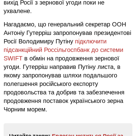
вихід Росії з зернової угоди поки не
ухвалене.
Нагадаємо, що генеральний секретар ООН
Антоніу Гутерріш запропонував президентові
Росії Володимиру Путіну
підключити
підсанкційний Россільгоспбанк до системи
SWIFT
в обмін на продовження зернової
угоди. Гутерріш направив Путіну листа, в
якому запропонував шляхи подальшого
полегшення російського експорту
продовольства та добрив та забезпечення
продовження поставок українського зерна
Чорним морем.
Читайте також:
Ердоган мститься Росії за