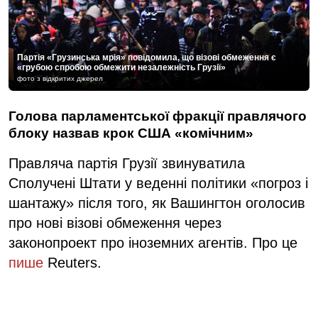
Партія «Грузинська мрія» повідомила, що візові обмеження є
«грубою спробою обмежити незалежність Грузії»
фото з відкритих джерел
Голова парламентської фракції правлячого
блоку назвав крок США «комічним»
Правляча партія Грузії звинуватила
Сполучені Штати у веденні політики «погроз і
шантажу» після того, як Вашингтон оголосив
про нові візові обмеження через
законопроект про іноземних агентів. Про це
пише
Reuters.