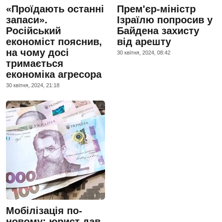
«Проїдають останні
Прем'єр-міністр
запаси».
Ізраїлю попросив у
Російський
Байдена захисту
економіст пояснив,
від арешту
на чому досі
30 квiтня, 2024, 08:42
тримається
економіка агресора
30 квiтня, 2024, 21:18
Мобілізація по-
новому: юрист дав