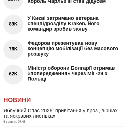
Король Чарльз III став дідусем
У Києві затримано ветерана
спецпідрозділу Kraken, його
89K
командир зробив заяву
Федоров презентував нову
концепцію мобілізації без масового
76K
розшуку
Міністр оборони Болгарії отримав
«попередження» через МіГ-29 з
62K
Польщі
НОВИНИ
Яблучний Спас 2026: привітання у прозі, віршах
та яскравих листівках
6 серпня, 07:45