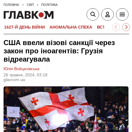
ГОЛОВНА
СВІТ
ПОЛІТИКА
1627-Й ДЕНЬ ВІЙНИ
АНОМАЛЬНА СПЕКА
ВСТУПНА КАМПА
США ввели візові санкції через
закон про іноагентів: Грузія
відреагувала
Юлія Войцехівська
26 травня, 2024, 03:18
glavcom.ua