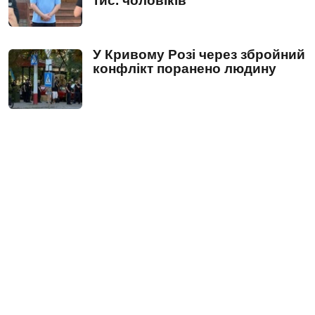
тис. чоловіків
У Кривому Розі через збройний
конфлікт поранено людину