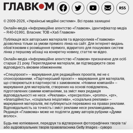
© 2009-2026, «Українські медійні системи». Всі права захищені
Онлайн-медіа «Інформаційне агентство «Главком», ідентифікатор медіа
– R40-01991. Власник: ТОВ «Хаб Главком»
Публікація всіх авторських матеріалів та відеороликів «Главкома»
дозволена тільки за умови прямого лінка на сайт. Для інтернет-видань
обов’язковим є розміщення прямого, відкритого для пошукових систем
лінка у першому абзаці на конкретну новину, статтю чи відео.
Онлайн-медіа «Інформаційне агентство «Главком» призначене для осіб
старше 21 року. Переглядаючи матеріали, ви підтверджуєте свою
відповідність віковим обмеженням.
«Спецпроєкт» – маркування для редакційних проєктів, які не є
спонсорованими. «Партнерський проєкт» – маркування для матеріалів,
що створюються в партнерстві з замовником. «Новини компаній» –
маркування для матеріалів, створених на основі повідомлень,
підготовлених самими компаніями, за зміст яких редакція
відповідальності не несе. «Реклама», «пресрелізи», «promo», «pr»,
«благодійність», «соціальна ініціатива», «соціальна реклама» –
маркування матеріалів, які публікуються переважно на правах реклами.
Відповідальність за точність і зміст реклами несе рекламодавець.
Редакція «Главкома» може не поділяти думку авторів рубрики «Думки
вголос».
Будь-яке копіювання, передрук та відтворення фотографічних творів та/
або аудіовізуальних творів правовласника Getty Images - суворо
забороняється.