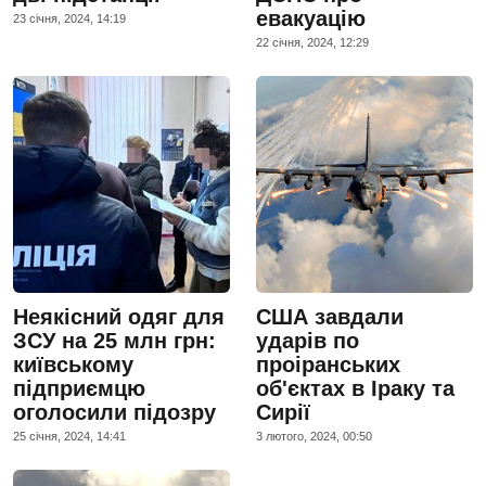
евакуацію
23 сiчня, 2024, 14:19
22 сiчня, 2024, 12:29
Неякісний одяг для
США завдали
ЗСУ на 25 млн грн:
ударів по
київському
проіранських
підприємцю
об'єктах в Іраку та
оголосили підозру
Сирії
25 сiчня, 2024, 14:41
3 лютого, 2024, 00:50