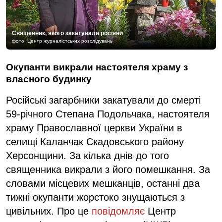
Священник, якого закатували росіяни
фото: Центр журналістських розслідувань
Окупанти викрали настоятеля храму з
власного будинку
Російські загарбники закатували до смерті
59-річного Степана Подольчака, настоятеля
храму Православної церкви України в
селищі Каланчак Скадовського району
Херсонщини. За кілька днів до того
священника викрали з його помешкання. За
словами місцевих мешканців, останні два
тижні окупанти жорстоко знущаються з
цивільних. Про це
повідомляє
Центр