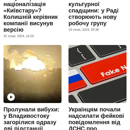
націоналізація
культурної
«Київстару»?
спадщини: у Раді
Колишній керівник
створюють нову
компанії висунув
робочу групу
версію
19 сiчня, 2024, 20:38
31 сiчня, 2024, 14:29
Пролунали вибухи:
Українцям почали
у Владивостоку
надсилати фейкові
загорілися одразу
повідомлення від
дві підстанції
ДСНС про