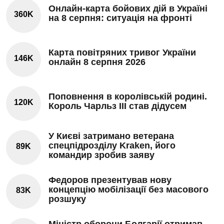
Онлайн-карта бойових дій в Україні
360K
на 8 серпня: ситуація на фронті
Карта повітряних тривог України
146K
онлайн 8 серпня 2026
Поповнення в королівській родині.
120K
Король Чарльз III став дідусем
У Києві затримано ветерана
спецпідрозділу Kraken, його
89K
командир зробив заяву
Федоров презентував нову
концепцію мобілізації без масового
83K
розшуку
Міністр оборони Болгарії отримав