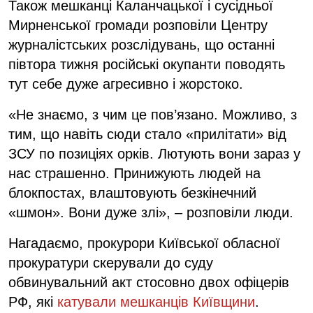
Також мешканці Каланчацької і сусідньої
Мирненської громади розповіли Центру
журналістських розслідувань, що останні
півтора тижня російські окупанти поводять
тут себе дуже агресивно і жорстоко.
«Не знаємо, з чим це пов’язано. Можливо, з
тим, що навіть сюди стало «прилітати» від
ЗСУ по позиціях орків. Лютують вони зараз у
нас страшенно. Принижують людей на
блокпостах, влаштовують безкінечний
«шмон». Вони дуже злі», – розповіли люди.
Нагадаємо, прокурори Київської обласної
прокуратури скерували до суду
обвинувальний акт стосовно двох офіцерів
РФ, які
катували мешканців Київщини
.