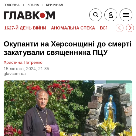
ГОЛОВНА
КРАЇНА
КРИМІНАЛ
1627-Й ДЕНЬ ВІЙНИ
АНОМАЛЬНА СПЕКА
ВСТУПНА КАМПА
Окупанти на Херсонщині до смерті
закатували священника ПЦУ
Христина Петренко
15 лютого, 2024, 21:35
glavcom.ua