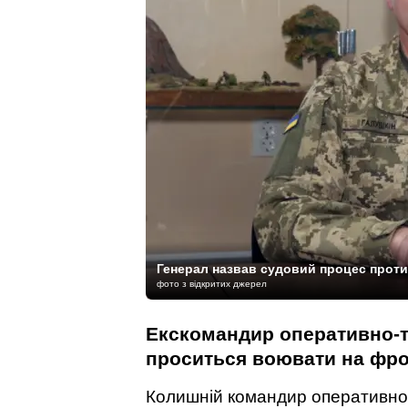
Генерал назвав судовий процес проти
фото з відкритих джерел
Екскомандир оперативно-т
проситься воювати на фрон
Колишній командир оперативно-