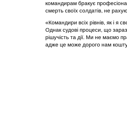
командирам бракує професіонал
смерть своїх солдатів, не раху
«Командири всіх рівнів, як і я 
Однак судові процеси, що зара
рішучість та дії. Ми не маємо п
адже це може дорого нам коштув