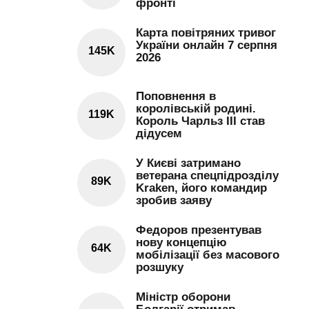
фронті
Карта повітряних тривог
України онлайн 7 серпня
145K
2026
Поповнення в
королівській родині.
119K
Король Чарльз III став
дідусем
У Києві затримано
ветерана спецпідрозділу
89K
Kraken, його командир
зробив заяву
Федоров презентував
нову концепцію
64K
мобілізації без масового
розшуку
Міністр оборони