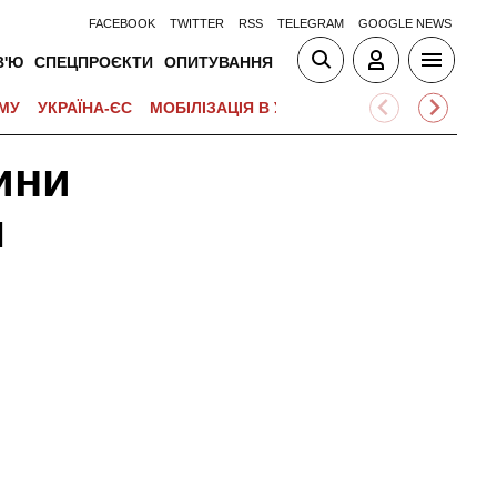
FACEBOOK
TWITTER
RSS
TELEGRAM
GOOGLE NEWS
В'Ю
СПЕЦПРОЄКТИ
ОПИТУВАННЯ
МУ
УКРАЇНА-ЄС
МОБІЛІЗАЦІЯ В УКРАЇНІ
ВІЙНА НА БЛИЗЬК
ини
м