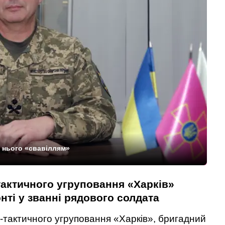
 нього «свавіллям»
актичного угруповання «Харків»
ті у званні рядового солдата
тактичного угруповання «Харків», бригадний