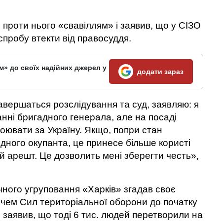
проти нього «свавіллям» і заявив, що у СІЗО
спробу втекти від правосуддя.
м» до своїх надійних джерел у
додати зараз
завершаться розслідування та суд, заявляю: я
ванні бригадного генерала, але на посаді
оювати за Україну. Якщо, попри стан
дного окупанта, це принесе більше користі
ій арешт. Це дозволить мені зберегти честь»,
ного угруповання «Харків» згадав своє
чем Сил територіальної оборони до початку
заявив, що тоді 6 тис. людей перетворили на