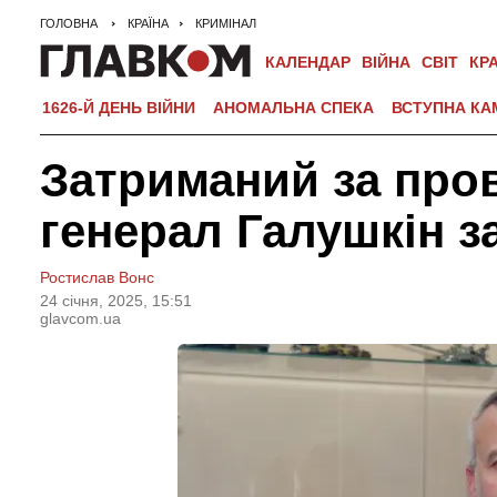
ГОЛОВНА
КРАЇНА
КРИМІНАЛ
КАЛЕНДАР
ВІЙНА
СВІТ
КР
1626-Й ДЕНЬ ВІЙНИ
АНОМАЛЬНА СПЕКА
ВСТУПНА КА
Затриманий за про
генерал Галушкін з
Ростислав Вонс
24 сiчня, 2025, 15:51
glavcom.ua