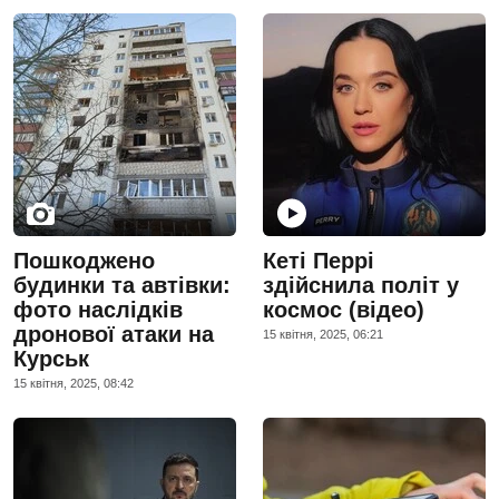
Пошкоджено
Кеті Перрі
будинки та автівки:
здійснила політ у
фото наслідків
космос (відео)
дронової атаки на
15 квiтня, 2025, 06:21
Курськ
15 квiтня, 2025, 08:42