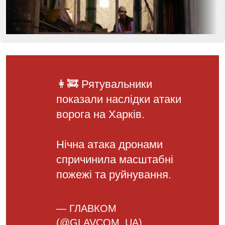
👩‍🚒 Рятувальники
показали наслідки атаки
ворога на Харків.
Нічна атака дронами
спричинила масштабні
пожежі та руйнування.
pic.twitter.com/pLbSnEf9EJ
— ГЛАВКОМ
(@GLAVCOM_UA)
April 30,