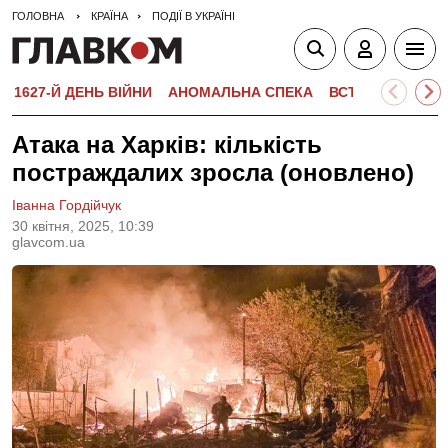
ГОЛОВНА
КРАЇНА
ПОДІЇ В УКРАЇНІ
1627-Й ДЕНЬ ВІЙНИ
АНОМАЛЬНА СПЕКА
ВСТУПНА КАМПА
Атака на Харків: кількість
постраждалих зросла (оновлено)
Іванна Гордійчук
30 квiтня, 2025, 10:39
glavcom.ua