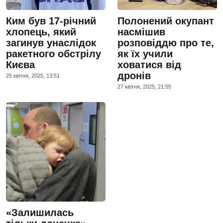
Ким був 17-річний
Полонений окупант
хлопець, який
насмішив
загинув унаслідок
розповіддю про те,
ракетного обстрілу
як їх учили
Києва
ховатися від
дронів
25 квiтня, 2025, 13:51
27 квiтня, 2025, 21:55
«Залишилась