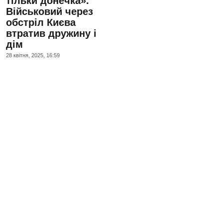
тільки донечка».
Військовий через
обстріл Києва
втратив дружину і
дім
28 квiтня, 2025, 16:59