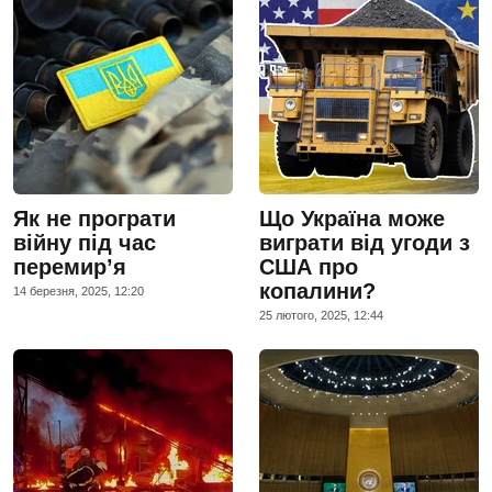
Як не програти
Що Україна може
війну під час
виграти від угоди з
перемир’я
США про
копалини?
14 березня, 2025, 12:20
25 лютого, 2025, 12:44