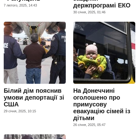
держпрограмі ЕКО
7 лютого, 2025, 14:43
30 сiчня, 2025, 01:46
Білий дім пояснив
На Донеччині
умови депортації зі
оголошено про
США
примусову
евакуацію сімей із
29 сiчня, 2025, 10:15
дітьми
26 сiчня, 2025, 05:47