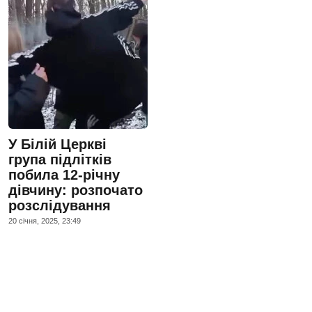
У Білій Церкві
група підлітків
побила 12-річну
дівчину: розпочато
розслідування
20 сiчня, 2025, 23:49