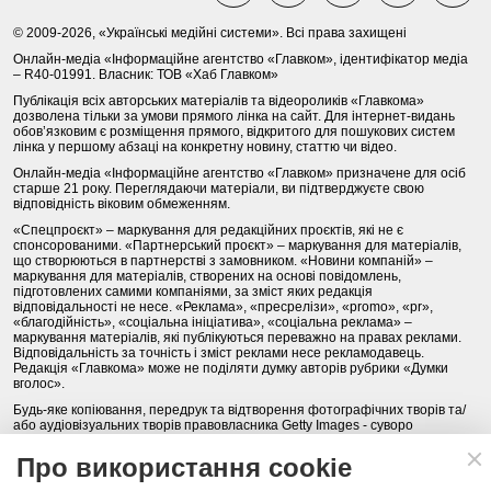
© 2009-2026, «Українські медійні системи». Всі права захищені
Онлайн-медіа «Інформаційне агентство «Главком», ідентифікатор медіа
– R40-01991. Власник: ТОВ «Хаб Главком»
Публікація всіх авторських матеріалів та відеороликів «Главкома»
дозволена тільки за умови прямого лінка на сайт. Для інтернет-видань
обов’язковим є розміщення прямого, відкритого для пошукових систем
лінка у першому абзаці на конкретну новину, статтю чи відео.
Онлайн-медіа «Інформаційне агентство «Главком» призначене для осіб
старше 21 року. Переглядаючи матеріали, ви підтверджуєте свою
відповідність віковим обмеженням.
«Спецпроєкт» – маркування для редакційних проєктів, які не є
спонсорованими. «Партнерський проєкт» – маркування для матеріалів,
що створюються в партнерстві з замовником. «Новини компаній» –
маркування для матеріалів, створених на основі повідомлень,
підготовлених самими компаніями, за зміст яких редакція
відповідальності не несе. «Реклама», «пресрелізи», «promo», «pr»,
«благодійність», «соціальна ініціатива», «соціальна реклама» –
маркування матеріалів, які публікуються переважно на правах реклами.
Відповідальність за точність і зміст реклами несе рекламодавець.
Редакція «Главкома» може не поділяти думку авторів рубрики «Думки
вголос».
Будь-яке копіювання, передрук та відтворення фотографічних творів та/
або аудіовізуальних творів правовласника Getty Images - суворо
забороняється.
Про використання cookie
Політика конфіденційності (Privacy Policy). Правила сайту