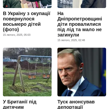
В Україну з окупації
На
повернулося
Дніпропетровщині
восьмеро дітей
діти провалилися
(фото)
під лід та мало не
загинули
15 лютого, 2025, 05:03
15 лютого, 2025, 02:48
У Британії під
Туск анонсував
дитячим
депортації