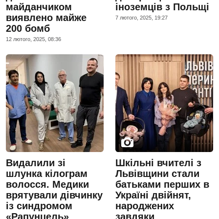
майданчиком
іноземців з Польщі
виявлено майже
7 лютого, 2025, 19:27
200 бомб
12 лютого, 2025, 08:36
Видалили зі
Шкільні вчителі з
шлунка кілограм
Львівщини стали
волосся. Медики
батьками перших в
врятували дівчинку
Україні двійнят,
із синдромом
народжених
«Рапунцель»
завдяки