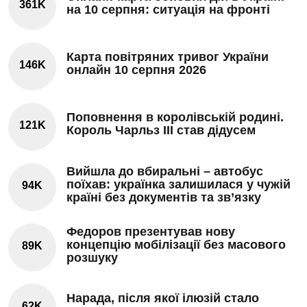
361K
на 10 серпня: ситуація на фронті
Карта повітряних тривог України
146K
онлайн 10 серпня 2026
Поповнення в королівській родині.
121K
Король Чарльз III став дідусем
Вийшла до вбиральні – автобус
поїхав: українка залишилася у чужій
94K
країні без документів та зв’язку
Федоров презентував нову
концепцію мобілізації без масового
89K
розшуку
Нарада, після якої ілюзій стало
62K