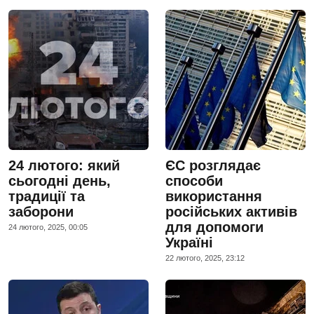
24 лютого: який
ЄС розглядає
сьогодні день,
способи
традиції та
використання
заборони
російських активів
для допомоги
24 лютого, 2025, 00:05
Україні
22 лютого, 2025, 23:12