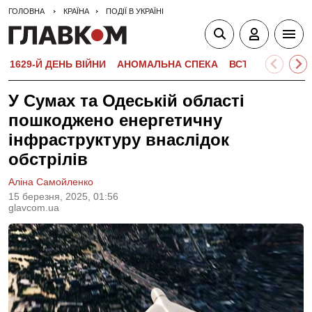
ГОЛОВНА
КРАЇНА
ПОДІЇ В УКРАЇНІ
1629-Й ДЕНЬ ВІЙНИ
АНОМАЛЬНА СПЕКА
ВСТУПНА КАМПА
У Сумах та Одеській області
пошкоджено енергетичну
інфраструктуру внаслідок
обстрілів
Аліна Самойленко
15 березня, 2025, 01:56
glavcom.ua