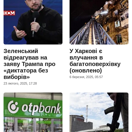
Зеленський
У Харкові є
відреагував на
влучання в
заяву Трампа про
багатоповерхівку
«диктатора без
(оновлено)
виборів»
6 березня, 2025, 05:57
23 лютого, 2025, 17:28