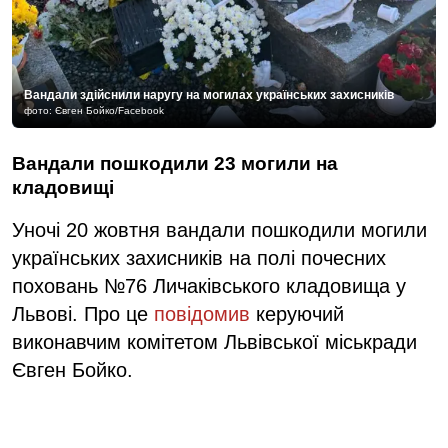
Вандали здійснили наругу на могилах українських захисників
фото: Євген Бойко/Facebook
Вандали пошкодили 23 могили на
кладовищі
Уночі 20 жовтня вандали пошкодили могили
українських захисників на полі почесних
поховань №76 Личаківського кладовища у
Львові. Про це
повідомив
керуючий
виконавчим комітетом Львівської міськради
Євген Бойко.