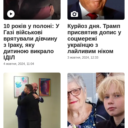
10 років у полоні: У
Курйоз дня. Трамп
Газі військові
присвятив допис у
врятували дівчину
соцмережі
з Іраку, яку
українцю з
дитиною викрало
лайливим ніком
ІДІЛ
3 жовтня, 2024, 12:33
4 жовтня, 2024, 11:04