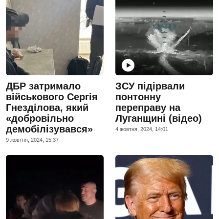
ДБР затримало
ЗСУ підірвали
військового Сергія
понтонну
Гнезділова, який
переправу на
«добровільно
Луганщині (відео)
демобілізувався»
4 жовтня, 2024, 14:01
9 жовтня, 2024, 15:37