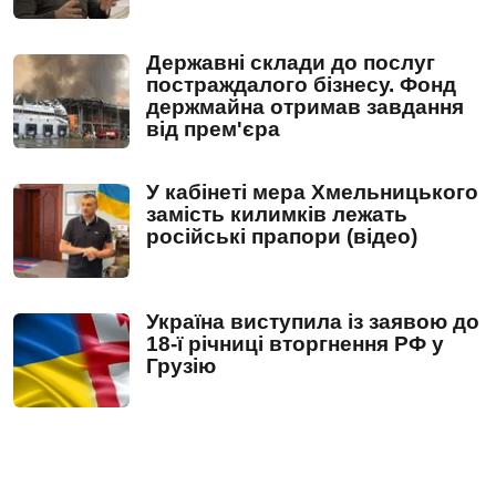
Державні склади до послуг
постраждалого бізнесу. Фонд
держмайна отримав завдання
від прем'єра
У кабінеті мера Хмельницького
замість килимків лежать
російські прапори (відео)
Україна виступила із заявою до
18-ї річниці вторгнення РФ у
Грузію