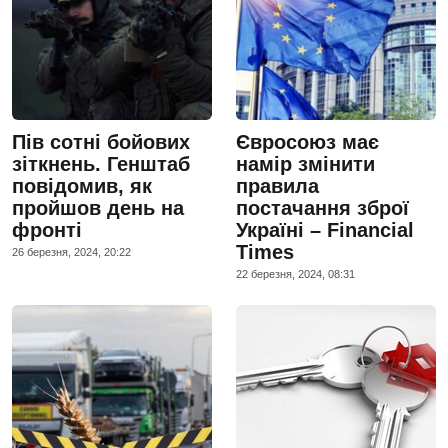
Пів сотні бойових
Євросоюз має
зіткнень. Генштаб
намір змінити
повідомив, як
правила
пройшов день на
постачання зброї
фронті
Україні – Financial
Times
26 березня, 2024, 20:22
22 березня, 2024, 08:31