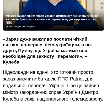
Міністр закордонних справ України Дмитро Кулеба заявив, що ще
ніколи не було такої активності партнерів щодо надання систем
ППО
фото з відкритих джерел
«Зараз дуже важливо послати чіткий
сигнал, по-перше, всім українцям, а по-
друге, Путіну, що Україна матиме все
необхідне для захисту і перемоги», –
Кулеба
Нідерланди не єдині, хто готовий просто
зараз викупити батарею ППО Patriot для
подальшої передачі Україні. Про це заявив
міністр закордонних справ України Дмитро
Кулеба в ефірі національного телемарафону.