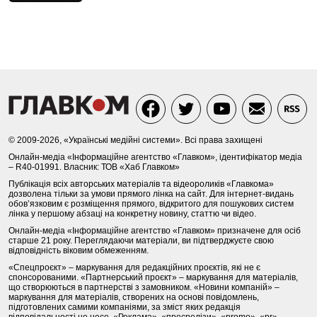
© 2009-2026, «Українські медійні системи». Всі права захищені
Онлайн-медіа «Інформаційне агентство «Главком», ідентифікатор медіа
– R40-01991. Власник: ТОВ «Хаб Главком»
Публікація всіх авторських матеріалів та відеороликів «Главкома»
дозволена тільки за умови прямого лінка на сайт. Для інтернет-видань
обов’язковим є розміщення прямого, відкритого для пошукових систем
лінка у першому абзаці на конкретну новину, статтю чи відео.
Онлайн-медіа «Інформаційне агентство «Главком» призначене для осіб
старше 21 року. Переглядаючи матеріали, ви підтверджуєте свою
відповідність віковим обмеженням.
«Спецпроєкт» – маркування для редакційних проєктів, які не є
спонсорованими. «Партнерський проєкт» – маркування для матеріалів,
що створюються в партнерстві з замовником. «Новини компаній» –
маркування для матеріалів, створених на основі повідомлень,
підготовлених самими компаніями, за зміст яких редакція