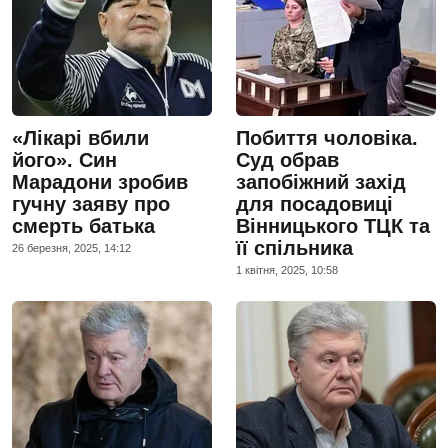
«Лікарі вбили
Побиття чоловіка.
його». Син
Суд обрав
Марадони зробив
запобіжний захід
гучну заяву про
для посадовиці
смерть батька
Вінницького ТЦК та
її спільника
26 березня, 2025, 14:12
1 квiтня, 2025, 10:58