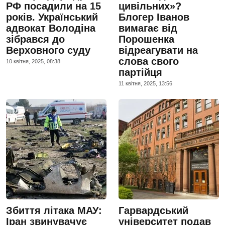
РФ посадили на 15
цивільних»?
років. Український
Блогер Іванов
адвокат Володіна
вимагає від
зібрався до
Порошенка
Верховного суду
відреагувати на
слова свого
10 квiтня, 2025, 08:38
партійця
11 квiтня, 2025, 13:56
Збиття літака МАУ:
Гарвардський
Іран звинувачує
університет подав