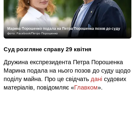
Марина Порошенко подала на Петра Порошенка позов до суду
фото: Facebook/Петро Порошенко
Суд розгляне справу 29 квітня
Дружина експрезидента Петра Порошенка
Марина подала на нього позов до суду щодо
поділу майна. Про це свідчать
дані
судових
матеріалів, повідомляє «
Главком
».