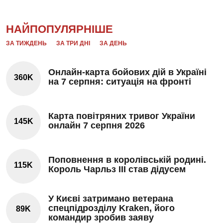
НАЙПОПУЛЯРНІШЕ
ЗА ТИЖДЕНЬ
ЗА ТРИ ДНІ
ЗА ДЕНЬ
Онлайн-карта бойових дій в Україні
360K
на 7 серпня: ситуація на фронті
Карта повітряних тривог України
145K
онлайн 7 серпня 2026
Поповнення в королівській родині.
115K
Король Чарльз III став дідусем
У Києві затримано ветерана
спецпідрозділу Kraken, його
89K
командир зробив заяву