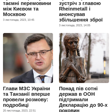
таємні перемовини
зустріч з главою
між Києвом та
Rheinmetall і
Москвою
анонсував
збільшення зброї
3 листопада, 2023, 10:45
3 листопада, 2023, 14:05
Глави МЗС України
Понад пів сотні
та Танзанії вперше
держав в ООН
провели розмову:
підтримали
подробиці
Декларацію до 90-х
роковин
20 листопада, 2023, 22:51