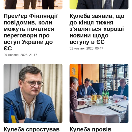
Прем’єр Фінляндії
Кулеба заявив, що
повідомив, коли
до кінця тижня
можуть початися
з'являться хороші
переговори про
новини щодо
вступ України до
вступу в ЄС
ЄС
31 жовтня, 2023, 00:47
29 жовтня, 2023, 21:17
Кулеба спростував
Кулеба провів