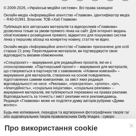
© 2009-2026, «Українські медійні системи». Всі права захищені
Онлайн-медіа «Інформаційне агентство «Главком», ідентифікатор медіа
– R40-01991. Власник: ТОВ «Хаб Главком»
Публікація всіх авторських матеріалів та відеороликів «Главкома»
дозволена тільки за умови прямого лінка на сайт. Для інтернет-видань
обов’язковим є розміщення прямого, відкритого для пошукових систем
лінка у першому абзаці на конкретну новину, статтю чи відео.
Онлайн-медіа «Інформаційне агентство «Главком» призначене для осіб
старше 21 року. Переглядаючи матеріали, ви підтверджуєте свою
відповідність віковим обмеженням.
«Спецпроєкт» – маркування для редакційних проєктів, які не є
спонсорованими. «Партнерський проєкт» – маркування для матеріалів,
що створюються в партнерстві з замовником. «Новини компаній» –
маркування для матеріалів, створених на основі повідомлень,
підготовлених самими компаніями, за зміст яких редакція
відповідальності не несе. «Реклама», «пресрелізи», «promo», «pr»,
«благодійність», «соціальна ініціатива», «соціальна реклама» –
маркування матеріалів, які публікуються переважно на правах реклами.
Відповідальність за точність і зміст реклами несе рекламодавець.
Редакція «Главкома» може не поділяти думку авторів рубрики «Думки
вголос».
Будь-яке копіювання, передрук та відтворення фотографічних творів та/
або аудіовізуальних творів правовласника Getty Images - суворо
забороняється.
Про використання cookie
Політика конфіденційності (Privacy Policy). Правила сайту