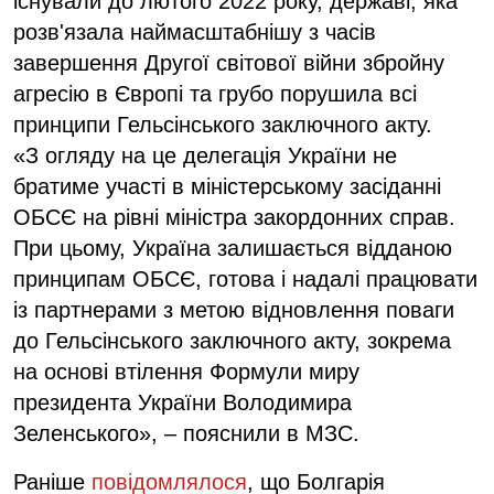
існували до лютого 2022 року, державі, яка
розв'язала наймасштабнішу з часів
завершення Другої світової війни збройну
агресію в Європі та грубо порушила всі
принципи Гельсінського заключного акту.
«З огляду на це делегація України не
братиме участі в міністерському засіданні
ОБСЄ на рівні міністра закордонних справ.
При цьому, Україна залишається відданою
принципам ОБСЄ, готова і надалі працювати
із партнерами з метою відновлення поваги
до Гельсінського заключного акту, зокрема
на основі втілення Формули миру
президента України Володимира
Зеленського», – пояснили в МЗС.
Раніше
повідомлялося
, що Болгарія