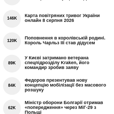
Карта повітряних тривог України
146K
онлайн 8 серпня 2026
Поповнення в королівській родині.
120K
Король Чарльз III став дідусем
У Києві затримано ветерана
спецпідрозділу Kraken, його
89K
командир зробив заяву
Федоров презентував нову
концепцію мобілізації без масового
84K
розшуку
Міністр оборони Болгарії отримав
«попередження» через МіГ-29 з
62K
Польщі