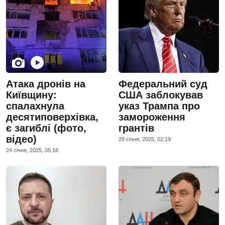
Атака дронів на
Федеральний суд
Київщину:
США заблокував
спалахнула
указ Трампа про
десятиповерхівка,
замороження
є загиблі (фото,
грантів
відео)
29 сiчня, 2025, 02:19
24 сiчня, 2025, 05:18