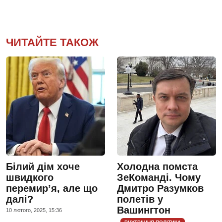
ЧИТАЙТЕ ТАКОЖ
Білий дім хоче
Холодна помста
швидкого
ЗеКоманді. Чому
перемирʼя, але що
Дмитро Разумков
далі?
полетів у
Вашингтон
10 лютого, 2025, 15:36