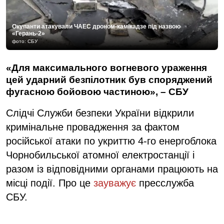
Окупанти атакували ЧАЕС дроном-камікадзе під назвою
«Герань-2»
фото: СБУ
«Для максимального вогневого ураження
цей ударний безпілотник був споряджений
фугасною бойовою частиною», – СБУ
Слідчі Служби безпеки України відкрили
кримінальне провадження за фактом
російської атаки по укриттю 4-го енергоблока
Чорнобильської атомної електростанції і
разом із відповідними органами працюють на
місці події. Про це
зауважує
пресслужба
СБУ.