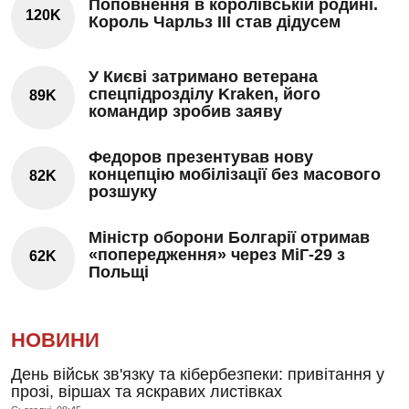
Поповнення в королівській родині.
120K
Король Чарльз III став дідусем
У Києві затримано ветерана
спецпідрозділу Kraken, його
89K
командир зробив заяву
Федоров презентував нову
концепцію мобілізації без масового
82K
розшуку
Міністр оборони Болгарії отримав
«попередження» через МіГ-29 з
62K
Польщі
НОВИНИ
День військ зв'язку та кібербезпеки: привітання у
прозі, віршах та яскравих листівках