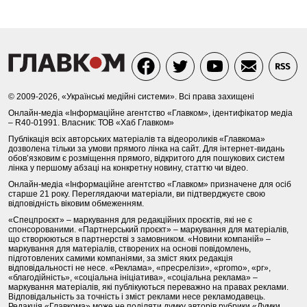
© 2009-2026, «Українські медійні системи». Всі права захищені
Онлайн-медіа «Інформаційне агентство «Главком», ідентифікатор медіа
– R40-01991. Власник: ТОВ «Хаб Главком»
Публікація всіх авторських матеріалів та відеороликів «Главкома»
дозволена тільки за умови прямого лінка на сайт. Для інтернет-видань
обов’язковим є розміщення прямого, відкритого для пошукових систем
лінка у першому абзаці на конкретну новину, статтю чи відео.
Онлайн-медіа «Інформаційне агентство «Главком» призначене для осіб
старше 21 року. Переглядаючи матеріали, ви підтверджуєте свою
відповідність віковим обмеженням.
«Спецпроєкт» – маркування для редакційних проєктів, які не є
спонсорованими. «Партнерський проєкт» – маркування для матеріалів,
що створюються в партнерстві з замовником. «Новини компаній» –
маркування для матеріалів, створених на основі повідомлень,
підготовлених самими компаніями, за зміст яких редакція
відповідальності не несе. «Реклама», «пресрелізи», «promo», «pr»,
«благодійність», «соціальна ініціатива», «соціальна реклама» –
маркування матеріалів, які публікуються переважно на правах реклами.
Відповідальність за точність і зміст реклами несе рекламодавець.
Редакція «Главкома» може не поділяти думку авторів рубрики «Думки