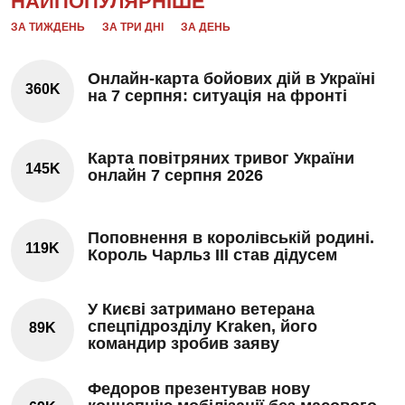
НАЙПОПУЛЯРНІШЕ
ЗА ТИЖДЕНЬ
ЗА ТРИ ДНІ
ЗА ДЕНЬ
Онлайн-карта бойових дій в Україні
360K
на 7 серпня: ситуація на фронті
Карта повітряних тривог України
145K
онлайн 7 серпня 2026
Поповнення в королівській родині.
119K
Король Чарльз III став дідусем
У Києві затримано ветерана
спецпідрозділу Kraken, його
89K
командир зробив заяву
Федоров презентував нову