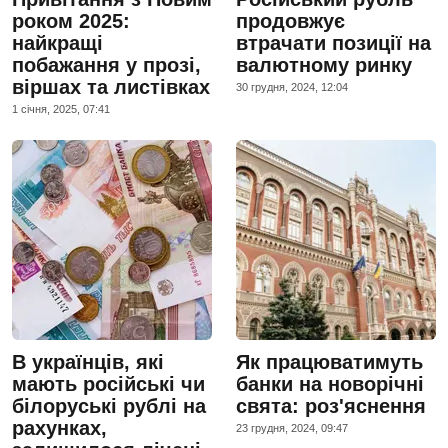
роком 2025:
продовжує
найкращі
втрачати позиції на
побажання у прозі,
валютному ринку
віршах та листівках
30 грудня, 2024, 12:04
1 сiчня, 2025, 07:41
В українців, які
Як працюватимуть
мають російські чи
банки на новорічні
білоруські рублі на
свята: роз'яснення
рахунках,
23 грудня, 2024, 09:47