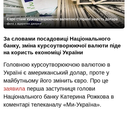
Євро стане курсоутворюючою валютою в Україні замість долара
фото з відкритих джерел
За словами посадовиці Національного
банку, зміна курсоутворюючої валюти піде
на користь економіці України
Головною курсоутворюючою валютою в
Україні є американський долар, проте у
майбутньому його змінить євро. Про це
заявила
перша заступниця голови
Національного банку Катерина Рожкова в
коментарі телеканалу «Ми-Україна».