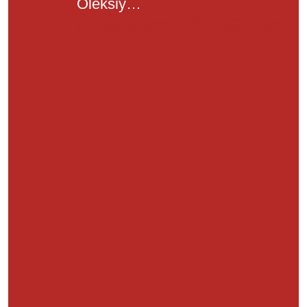
Oleksiy…
pic.twitter.com/OYHWyGTBsm