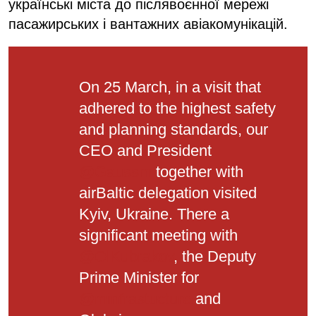
українські міста до післявоєнної мережі
пасажирських і вантажних авіакомунікацій.
On 25 March, in a visit that
adhered to the highest safety
and planning standards, our
CEO and President
@Gaussm
together with
airBaltic delegation visited
Kyiv, Ukraine. There a
significant meeting with
@OlKubrakov
, the Deputy
Prime Minister for
@minfrastucture
and