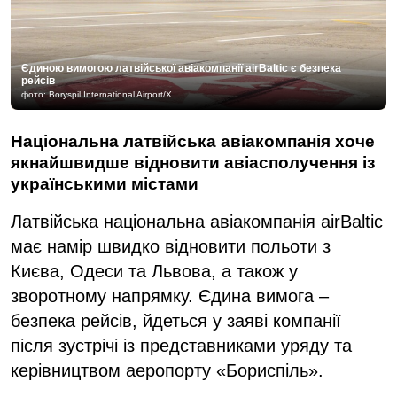
Єдиною вимогою латвійської авіакомпанії airBaltic є безпека
рейсів
фото: Boryspil International Airport/X
Національна латвійська авіакомпанія хоче
якнайшвидше відновити авіасполучення із
українськими містами
Латвійська національна авіакомпанія airBaltic
має намір швидко відновити польоти з
Києва, Одеси та Львова, а також у
зворотному напрямку. Єдина вимога –
безпека рейсів, йдеться у заяві компанії
після зустрічі із представниками уряду та
керівництвом аеропорту «Бориспіль».