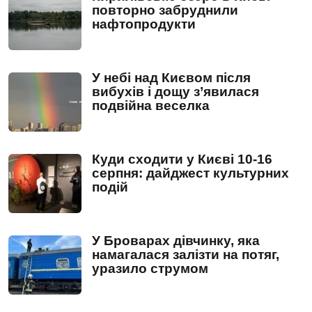
повторно забруднили
нафтопродукти
У небі над Києвом після
вибухів і дощу з’явилася
подвійна веселка
Куди сходити у Києві 10-16
серпня: дайджест культурних
подій
У Броварах дівчинку, яка
намагалася залізти на потяг,
уразило струмом