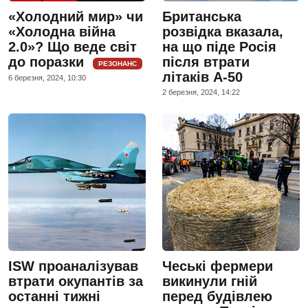
«Холодний мир» чи
Британська
«Холодна війна
розвідка вказала,
2.0»? Що веде світ
на що піде Росія
до поразки
після втрати
РЕЗОНАНС
літаків А-50
6 березня, 2024, 10:30
2 березня, 2024, 14:22
ISW проаналізував
Чеські фермери
втрати окупантів за
викинули гній
останні тижні
перед будівлею