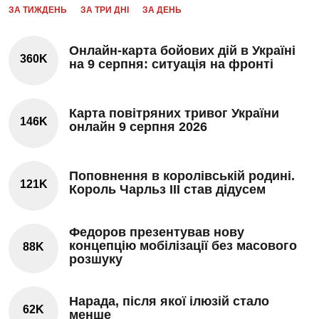
ЗА ТИЖДЕНЬ
ЗА ТРИ ДНІ
ЗА ДЕНЬ
Онлайн-карта бойових дій в Україні
360K
на 9 серпня: ситуація на фронті
Карта повітряних тривог України
146K
онлайн 9 серпня 2026
Поповнення в королівській родині.
121K
Король Чарльз III став дідусем
Федоров презентував нову
концепцію мобілізації без масового
88K
розшуку
Нарада, після якої ілюзій стало
62K
менше