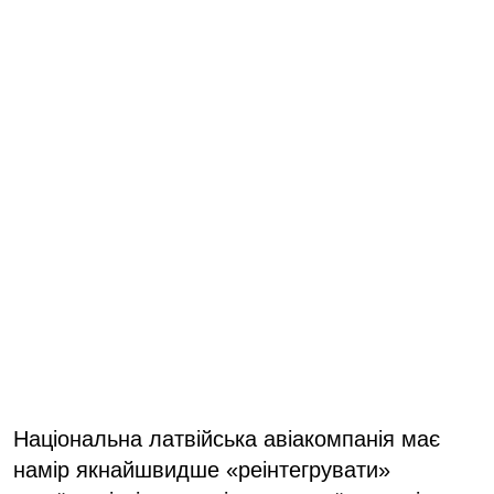
Національна латвійська авіакомпанія має
намір якнайшвидше «реінтегрувати»