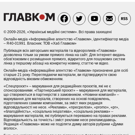
© 2009-2026, «Українські медійні системи». Всі права захищені
Онлайн-медіа «Інформаційне агентство «Главком», ідентифікатор медіа
– R40-01991. Власник: ТОВ «Хаб Главком»
Публікація всіх авторських матеріалів та відеороликів «Главкома»
дозволена тільки за умови прямого лінка на сайт. Для інтернет-видань
обов’язковим є розміщення прямого, відкритого для пошукових систем
лінка у першому абзаці на конкретну новину, статтю чи відео.
Онлайн-медіа «Інформаційне агентство «Главком» призначене для осіб
старше 21 року. Переглядаючи матеріали, ви підтверджуєте свою
відповідність віковим обмеженням.
«Спецпроєкт» – маркування для редакційних проєктів, які не є
спонсорованими. «Партнерський проєкт» – маркування для матеріалів,
що створюються в партнерстві з замовником. «Новини компаній» –
маркування для матеріалів, створених на основі повідомлень,
підготовлених самими компаніями, за зміст яких редакція
відповідальності не несе. «Реклама», «пресрелізи», «promo», «pr»,
«благодійність», «соціальна ініціатива», «соціальна реклама» –
маркування матеріалів, які публікуються переважно на правах реклами.
Відповідальність за точність і зміст реклами несе рекламодавець.
Редакція «Главкома» може не поділяти думку авторів рубрики «Думки
вголос».