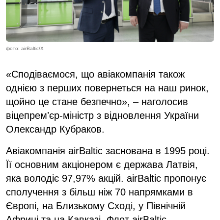
фото: airBaltic/X
«Сподіваємося, що авіакомпанія також
однією з перших повернеться на наш ринок,
щойно це стане безпечно», – наголосив
віцепремʼєр-міністр з відновлення України
Олександр Кубраков.
Авіакомпанія airBaltic заснована в 1995 році.
Її основним акціонером є держава Латвія,
яка володіє 97,97% акцій. airBaltic пропонує
сполучення з більш ніж 70 напрямками в
Європі, на Близькому Сході, у Північній
Африці та на Кавказі. Флот airBaltic