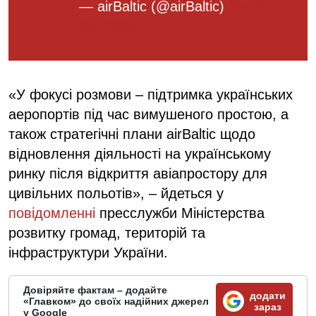
— airBaltic (@airBaltic)
March
26, 2024
«У фокусі розмови – підтримка українських
аеропортів під час вимушеного простою, а
також стратегічні плани airBaltic щодо
відновлення діяльності на українському
ринку після відкриття авіапростору для
цивільних польотів», – йдеться у
повідомленні
пресслужби Міністерства
розвитку громад, територій та
інфраструктури України.
Довіряйте фактам – додайте
додати
«Главком» до своїх надійних джерел
зараз
у Google