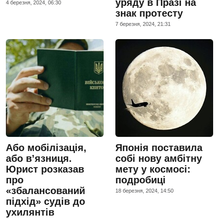
уряду в Празі на
4 березня, 2024, 06:30
знак протесту
7 березня, 2024, 21:31
Або мобілізація,
Японія поставила
або в’язниця.
собі нову амбітну
Юрист розказав
мету у космосі:
про
подробиці
«збалансований
18 березня, 2024, 14:50
підхід» судів до
ухилянтів