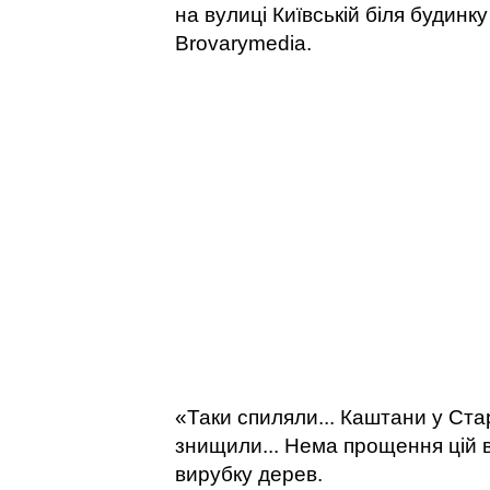
на вулиці Київській біля будин
Brovarymedia.
«Таки спиляли... Каштани у Ста
знищили... Нема прощення цій в
вирубку дерев.