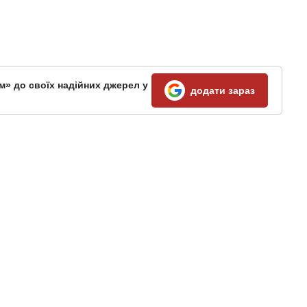
м» до своїх надійних джерел у
додати зараз