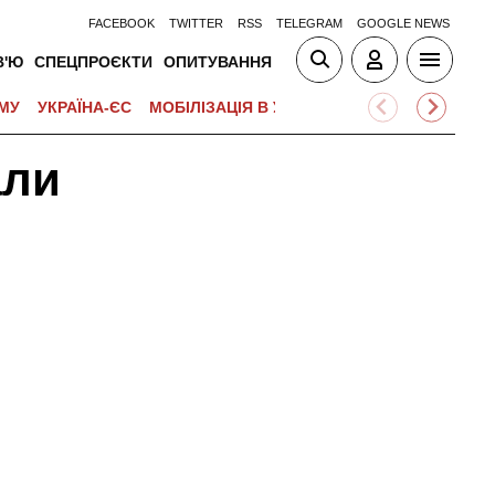
FACEBOOK
TWITTER
RSS
TELEGRAM
GOOGLE NEWS
В'Ю
СПЕЦПРОЄКТИ
ОПИТУВАННЯ
МУ
УКРАЇНА-ЄС
МОБІЛІЗАЦІЯ В УКРАЇНІ
ВІЙНА НА БЛИЗЬК
али