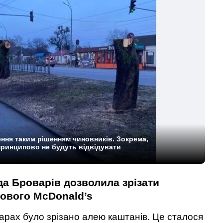
ння таким рішенням чиновників. Зокрема,
ринципово не будуть відвідувати
да Броварів дозволила зрізати
нового McDonald’s
варах було зрізано алею каштанів. Це сталося