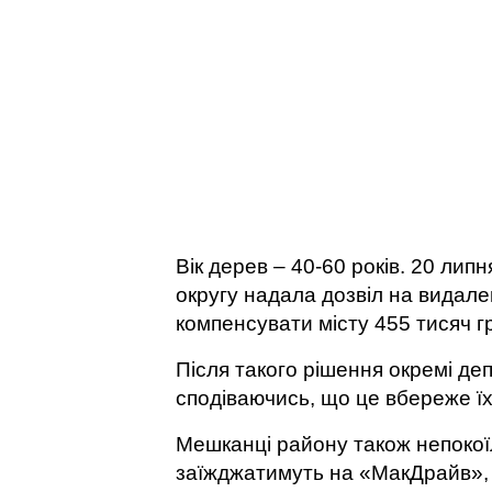
Вік дерев – 40-60 років. 20 лип
округу надала дозвіл на видале
компенсувати місту 455 тисяч г
Після такого рішення окремі де
сподіваючись, що це вбереже їх
Мешканці району також непокоїл
заїжджатимуть на «МакДрайв»,