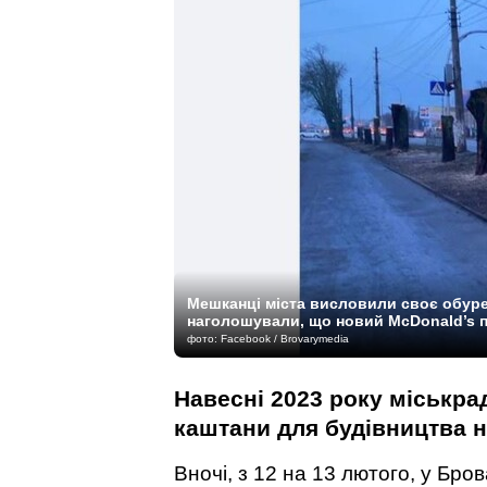
Мешканці міста висловили своє обуре
наголошували, що новий McDonald’s п
фото: Facebook / Brovarymedia
Навесні 2023 року міськра
каштани для будівництва 
Вночі, з 12 на 13 лютого, у Бро