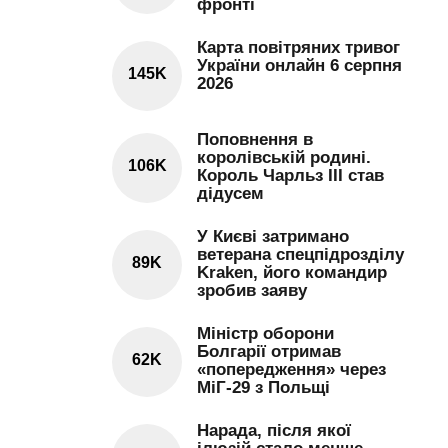
фронті
Карта повітряних тривог
України онлайн 6 серпня
145K
2026
Поповнення в
королівській родині.
106K
Король Чарльз III став
дідусем
У Києві затримано
ветерана спецпідрозділу
89K
Kraken, його командир
зробив заяву
Міністр оборони
Болгарії отримав
62K
«попередження» через
МіГ-29 з Польщі
Нарада, після якої