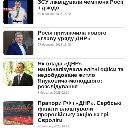
ЗСУ ліквідували чемпіона Росії
з дзюдо
30 березня, 2025 13:42
Росія призначила нового
«главу уряду ДНР»
27 березня, 2025 13:48
Як влада «ДНР»
націоналізувала елітні офіси та
недобудоване житло
Януковича-молодшого:
розслідування
6 березня, 2025 02:19
Прапори РФ і «ДНР». Сербські
фанати влаштували
проросійську акцію на грі
Євроліги
28 лютого, 2025 14:12