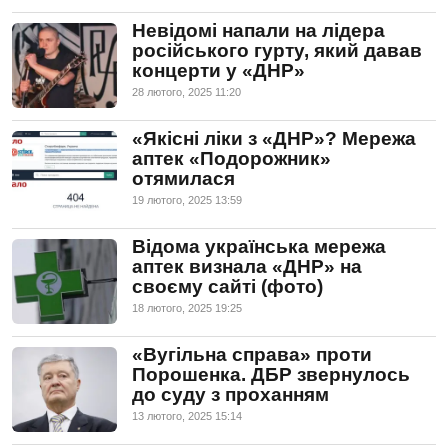
Невідомі напали на лідера
російського гурту, який давав
концерти у «ДНР»
28 лютого, 2025 11:20
«Якісні ліки з «ДНР»? Мережа
аптек «Подорожник»
отямилася
19 лютого, 2025 13:59
Відома українська мережа
аптек визнала «ДНР» на
своєму сайті (фото)
18 лютого, 2025 19:25
«Вугільна справа» проти
Порошенка. ДБР звернулось
до суду з проханням
13 лютого, 2025 15:14