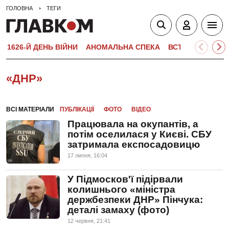
ГОЛОВНА
ТЕГИ
1626-Й ДЕНЬ ВІЙНИ
АНОМАЛЬНА СПЕКА
ВСТУПНА КАМПА
«ДНР»
ВСІ МАТЕРІАЛИ
ПУБЛІКАЦІЇ
ФОТО
ВІДЕО
Працювала на окупантів, а
потім оселилася у Києві. СБУ
затримала експосадовицю
17 липня, 16:04
У Підмосков'ї підірвали
колишнього «міністра
держбезпеки ДНР» Пінчука:
деталі замаху (фото)
12 червня, 21:41