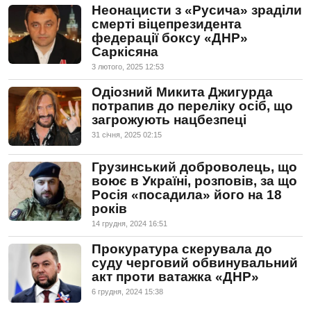
Неонацисти з «Русича» зраділи
смерті віцепрезидента
федерації боксу «ДНР»
Саркісяна
3 лютого, 2025 12:53
Одіозний Микита Джигурда
потрапив до переліку осіб, що
загрожують нацбезпеці
31 сiчня, 2025 02:15
Грузинський доброволець, що
воює в Україні, розповів, за що
Росія «посадила» його на 18
років
14 грудня, 2024 16:51
Прокуратура скерувала до
суду черговий обвинувальний
акт проти ватажка «ДНР»
6 грудня, 2024 15:38