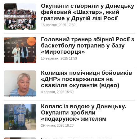
Окупанти створили у Донецьку
фейковий «Шахтар», який
гратиме у Другій лізі Росії
15 жовтня, 2025 17:59
Головний тренер збірної Росії з
баскетболу потрапив у базу
«Миротворця»
15 вересня, 2025 11:53
Колишня помічниця бойовиків
«ДНР» поскаржилася на
свавілля окупантів (відео)
4 серпня, 2025 15:39
Колапс із водою у Донецьку.
Окупанти зробили
«подарунок» жителям
29 липня, 2025 18:23