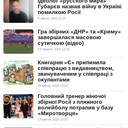
Ідеолог «русского мира»
Губарєв назвав війну в Україні
помилкою Росії
9 липня, 2025 11:14
Гра збірних «ДНР» та «Криму»
завершилася масовою
сутичкою (відео)
13 червня, 2025 12:19
Книгарня «Є» припинила
співпрацю з видавництвом,
звинуваченим у співпраці з
окупантами
29 квiтня, 2025 13:50
Головний тренер жіночої
збірної Росії з пляжного
волейболу потрапив у базу
«Миротворця»
14 квiтня, 2025 10:50