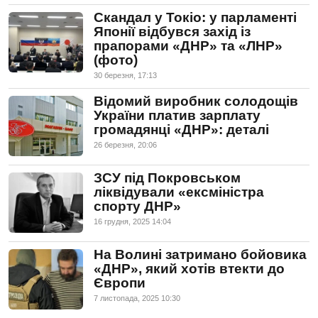
Скандал у Токіо: у парламенті
Японії відбувся захід із
прапорами «ДНР» та «ЛНР»
(фото)
30 березня, 17:13
Відомий виробник солодощів
України платив зарплату
громадянці «ДНР»: деталі
26 березня, 20:06
ЗСУ під Покровськом
ліквідували «ексміністра
спорту ДНР»
16 грудня, 2025 14:04
На Волині затримано бойовика
«ДНР», який хотів втекти до
Європи
7 листопада, 2025 10:30