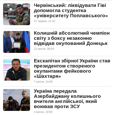
Червінський: ліквідувати Гіві
допомогла студентка
«університету Поплавського»
27 травня, 21:32
Колишній абсолютний чемпіон
світу з боксу незаконно
відвідав окупований Донецьк
22 квiтня, 08:04
Екскапітан збірної України став
президентом створеного
окупантами фейкового
«Шахтаря»
7 квiтня, 14:09
Україна передала
Азербайджану колишнього
вчителя англійської, який
воював проти ЗСУ
4 квiтня, 19:59