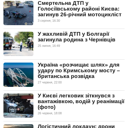
Смертельна ДТП у
Голосіївському районі Києва:
загинув 26-річний мотоцикліст
3 серпня, 16:30
У жахливій ДТП у Болгарії
загинула родина з Чернівців
25 липня, 16:49
Україна «розчищає шлях» для
удару по Кримському мосту –
британська розвідка
27 червня, 22:00
У Києві легковик зіткнувся з
вантажівкою, водій у реанімації
(фото)
26 червня, 18:08
Логістичний локдаун: дрони