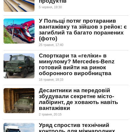
продуктів
5 червня, 19:30
У Польщі потяг протаранив
вантажівку та зійшов з рейок: є
загиблий та багато поранених
(фото)
25 травня, 17:40
Спорткари та «геліки» в
минулому? Mercedes-Benz
готовий вийти на ринок
оборонного виробництва
16 травня, 18:33
Десантники на передовій
збудували секретне місто-
лабіринт, де ховають навіть
вантажівки
2 травня, 20:15
Уряд спростив технічний
контроль для міжнародних