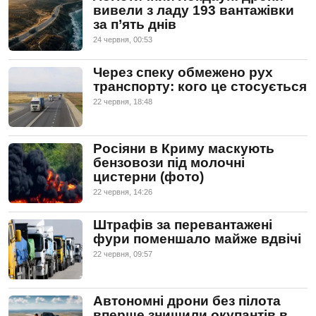
вивели з ладу 193 вантажівки
за п’ять днів
24 червня, 00:53
Через спеку обмежено рух
транспорту: кого це стосується
22 червня, 18:48
Росіяни в Криму маскують
бензовози під молочні
цистерни (фото)
22 червня, 14:26
Штрафів за перевантажені
фури поменшало майже вдвічі
22 червня, 09:57
Автономні дрони без пілота
вперше знищили окупантів в