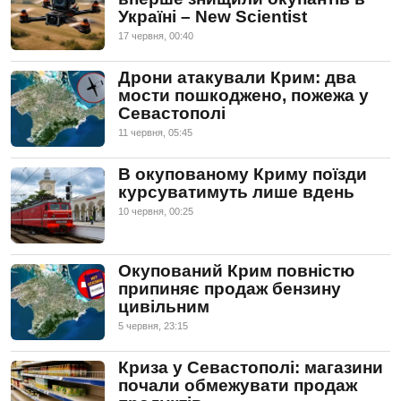
Україні – New Scientist
17 червня, 00:40
Дрони атакували Крим: два
мости пошкоджено, пожежа у
Севастополі
11 червня, 05:45
В окупованому Криму поїзди
курсуватимуть лише вдень
10 червня, 00:25
Окупований Крим повністю
припиняє продаж бензину
цивільним
5 червня, 23:15
Криза у Севастополі: магазини
почали обмежувати продаж