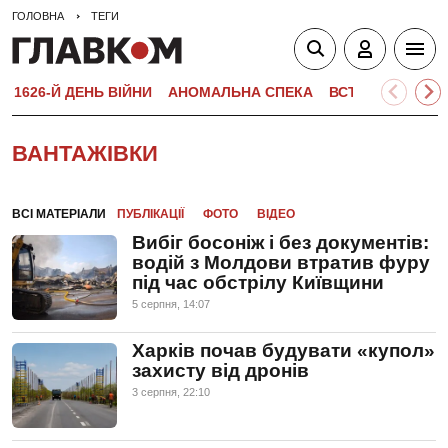
ГОЛОВНА
ТЕГИ
1626-Й ДЕНЬ ВІЙНИ
АНОМАЛЬНА СПЕКА
ВСТУПНА КАМПА
ВАНТАЖІВКИ
ВСІ МАТЕРІАЛИ
ПУБЛІКАЦІЇ
ФОТО
ВІДЕО
Вибіг босоніж і без документів:
водій з Молдови втратив фуру
під час обстрілу Київщини
5 серпня, 14:07
Харків почав будувати «купол»
захисту від дронів
3 серпня, 22:10