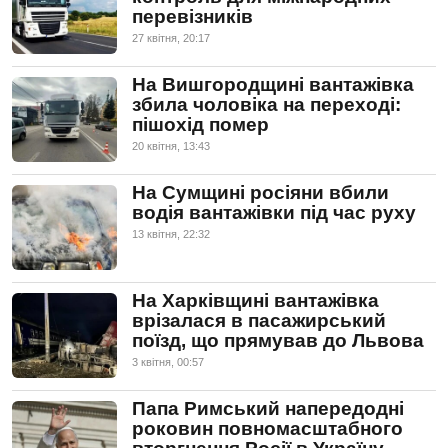
перевізників
27 квiтня, 20:17
На Вишгородщині вантажівка
збила чоловіка на переході:
пішохід помер
20 квiтня, 13:43
На Сумщині росіяни вбили
водія вантажівки під час руху
13 квiтня, 22:32
На Харківщині вантажівка
врізалася в пасажирський
поїзд, що прямував до Львова
3 квiтня, 00:57
Папа Римський напередодні
роковин повномасштабного