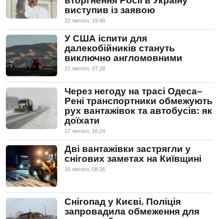
вторгнення Росії в Україну
виступив із заявою
22 лютого, 19:49
У США іспити для
далекобійників стануть
виключно англомовними
21 лютого, 07:28
Через негоду на трасі Одеса–
Рені транспортники обмежують
рух вантажівок та автобусів: як
доїхати
17 лютого, 16:24
Дві вантажівки застрягли у
снігових заметах на Київщині
16 лютого, 08:26
Снігопад у Києві. Поліція
запровадила обмеження для