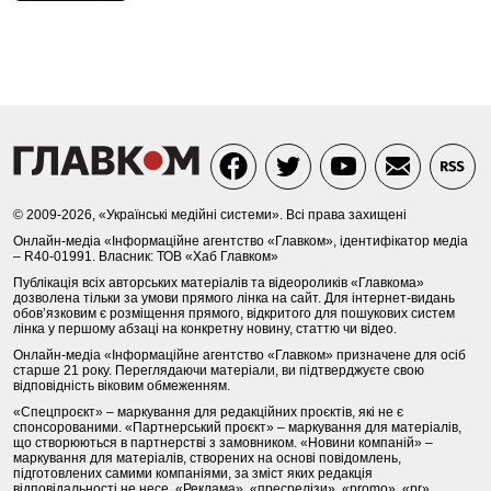
© 2009-2026, «Українські медійні системи». Всі права захищені
Онлайн-медіа «Інформаційне агентство «Главком», ідентифікатор медіа
– R40-01991. Власник: ТОВ «Хаб Главком»
Публікація всіх авторських матеріалів та відеороликів «Главкома»
дозволена тільки за умови прямого лінка на сайт. Для інтернет-видань
обов’язковим є розміщення прямого, відкритого для пошукових систем
лінка у першому абзаці на конкретну новину, статтю чи відео.
Онлайн-медіа «Інформаційне агентство «Главком» призначене для осіб
старше 21 року. Переглядаючи матеріали, ви підтверджуєте свою
відповідність віковим обмеженням.
«Спецпроєкт» – маркування для редакційних проєктів, які не є
спонсорованими. «Партнерський проєкт» – маркування для матеріалів,
що створюються в партнерстві з замовником. «Новини компаній» –
маркування для матеріалів, створених на основі повідомлень,
підготовлених самими компаніями, за зміст яких редакція
відповідальності не несе. «Реклама», «пресрелізи», «promo», «pr»,