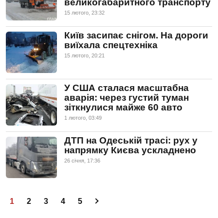
великогабаритного транспорту
15 лютого, 23:32
Київ засипає снігом. На дороги
виїхала спецтехніка
15 лютого, 20:21
У США сталася масштабна
аварія: через густий туман
зіткнулися майже 60 авто
1 лютого, 03:49
ДТП на Одеській трасі: рух у
напрямку Києва ускладнено
26 сiчня, 17:36
1
2
3
4
5